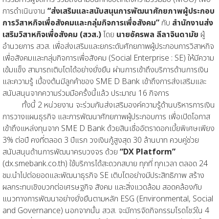
การดำเนินงาน
“ส่งเสริมและสนับสนุนการพัฒนาศักยภาพผู้ประกอบ
การวิสาหกิจเพื่อสังคมและกลุ่มกิจการเพื่อสังคม”
กับ
สำนักงานส่ง
เสริมวิสาหกิจเพื่อสังคม (สวส.)
โดย
นายอัครพล ลีลาจินดามัย
ผู้
อำนวยการ สวส. เพื่อส่งเสริมและยกระดับศักยภาพผู้ประกอบการวิสาหกิจ
เพื่อสังคมและกลุ่มกิจการเพื่อสังคม (Social Enterprise : SE) ให้มีความ
เข้มแข็ง สามารถเติบโตได้อย่างยั่งยืน ผ่านการเข้าถึงบริการด้านการเงิน
และความรู้ เบื้องต้นมีลูกค้าของ SME D Bank เข้าถึงการส่งเสริมและ
สนับสนุนจากความร่วมมือครั้งนี้แล้ว ประมาณ 16 กิจการ
ทั้งนี้ 2 หน่วยงาน จะร่วมกันส่งเสริมองค์ความรู้ด้านบริหารการเงิน
การวางแผนธุรกิจ และการพัฒนาศักยภาพผู้ประกอบการ เพื่อเปิดโอกาส
เข้าถึงแหล่งทุนจาก SME D Bank ด้วยสินเชื่ออัตราดอกเบี้ยพิเศษเพียง
3% ต่อปี คงที่ตลอด 3 ปีแรก วงเงินกู้สูงสุด 30 ล้านบาท ควบคู่ช่วย
สนับสนุนด้านการพัฒนาครบวงจร ด้วย
“DX Platform”
(dx.smebank.co.th) ใช้บริการได้สะดวกสบาย ทุกที่ ทุกเวลา ตลอด 24
ชม.นำไปต่อยอดและพัฒนาธุรกิจ SE เติบโตอย่างมีประสิทธิภาพ สร้าง
ผลกระทบเชิงบวกต่อเศรษฐกิจ สังคม และสิ่งแวดล้อม สอดคล้องกับ
แนวทางการพัฒนาอย่างยั่งยืนตามหลัก ESG (Environmental, Social
and Governance) นอกจากนั้น สวส. จะมีการจัดกิจกรรมโรดโชว์ใน 4