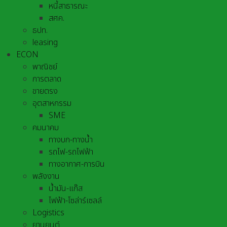
หนี้สาธารณะ
สศค.
ธปท.
leasing
ECON
พาณิชย์
การตลาด
ขายตรง
อุตสาหกรรม
SME
คมนาคม
ทางบก-ทางน้ำ
รถไฟ-รถไฟฟ้า
ทางอากาศ-การบิน
พลังงาน
น้ำมัน-แก๊ส
ไฟฟ้า-โซล่าร์เซลล์
Logistics
ยานยนต์