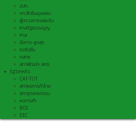
ปปท.
กก.สิทธิมนุษยชน
ผู้ตรวจการแผ่นดิน
ศาลรัฐธรรมนูญ
ศาล
อัยการ-สูงสุด
คอรัปชั่น
กสทช.
สภาพัฒน์ฯ สศช.
รัฐวิสาหกิจ
CAT-TOT
สภาหอการค้าไทย
สภาอุตสาหกรรม
หอการค้า
BOI
EEC