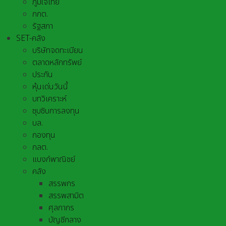
ภูมิใจไทย
กกต.
รัฐสภา
SET-คลัง
บริษัทจดทะเบียน
ตลาดหลักทรัพย์
ประกัน
หุ้นเด่นวันนี้
บทวิเคราะห์
ซุบซิบการลงทุน
บล.
กองทุน
กลต.
แบงก์พาณิชย์
คลัง
สรรพกร
สรรพสามิต
ศุลกากร
บัญชีกลาง