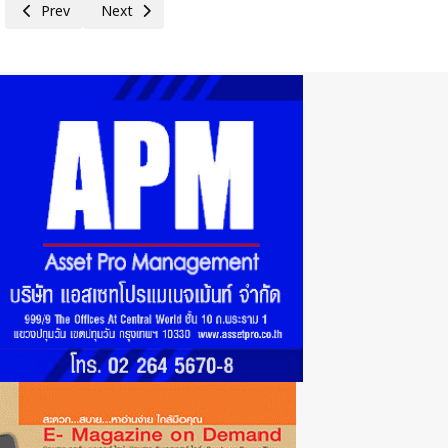
Previous article: ออมสิน หนุน SMEs ปรับตัวรับการเปลี่ยนผ่านด้านพลังงาน
Next article: ธอส.จับมือ NT ร่วมกัน KICK OFF โครงการคู่ค
Prev
Next