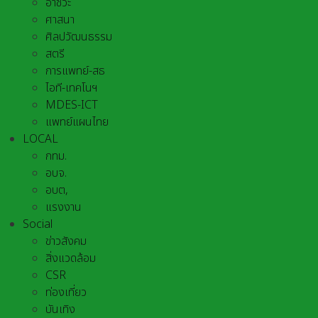
อาชีวะ
ศาสนา
ศิลปวัฒนธรรม
สตรี
การแพทย์-สธ
ไอที-เทคโนฯ
MDES-ICT
แพทย์แผนไทย
LOCAL
กทม.
อบจ.
อบต,
แรงงาน
Social
ข่าวสังคม
สิ่งแวดล้อม
CSR
ท่องเที่ยว
บันเทิง