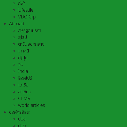
กีฬา
Lifestile
VDO Clip
Abroad
สหรัฐอเมริกา
ยุโรป
ตะวันออกกลาง
เกาหลี
ญี่ปุ่น
จีน
India
สิงคโปร์
เอเชีย
อาเชี่ยน
CLMV
world articles
องค์กรอิสระ
ปปช.
ปปง.