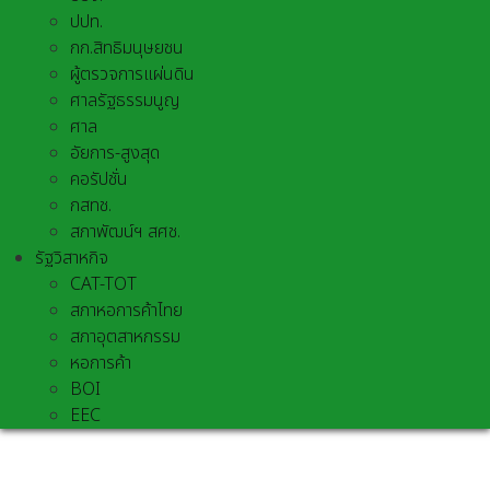
ปปท.
กก.สิทธิมนุษยชน
ผู้ตรวจการแผ่นดิน
ศาลรัฐธรรมนูญ
ศาล
อัยการ-สูงสุด
คอรัปชั่น
กสทช.
สภาพัฒน์ฯ สศช.
รัฐวิสาหกิจ
CAT-TOT
สภาหอการค้าไทย
สภาอุตสาหกรรม
หอการค้า
BOI
EEC