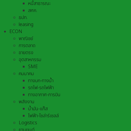
หนี้สาธารณะ
สศค.
ธปท.
leasing
ECON
พาณิชย์
การตลาด
ขายตรง
อุตสาหกรรม
SME
คมนาคม
ทางบก-ทางน้ำ
รถไฟ-รถไฟฟ้า
ทางอากาศ-การบิน
พลังงาน
น้ำมัน-แก๊ส
ไฟฟ้า-โซล่าร์เซลล์
Logistics
ยานยนต์