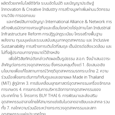
ผลิตด้วยเทคโนโลยีดิจิทัล ระบบอัตโนมัติ และปัญญาประดิษฐ์
Innovation & Creative Industry การสร้างมูลค่าเพิ่มผ่านนวัตกรรม
งานวิจัย การออกแบบ
และทรัพย์สินทางปัญญา International Alliance & Network การ
สร้างพันธมิตรทางเศรษฐกิจและเชื่อมโยงห่วงโซ่อุปทานโลก Industrial
Infrastructure Reform การปฏิรูปกฎระเบียบ โครงสร้างพื้นฐาน
พลังงาน ทุนมนุษย์และระบบสนับสนุนภาคอุตสาหกรรม และ Inclusive
Sustainability การสร้างการเติบโตที่สมดุล เป็นมิตรต่อสิ่งแวดล้อม และ
ไม่ทิ้งผู้ประกอบการทุกขนาดไว้ข้างหลัง
เพื่อให้วิสัยทัศน์ดังกล่าวเกิดผลเป็นรูปธรรม ส.อ.ท. จึงนำเสนอวาระ
สำคัญต่อกระทรวงอุตสาหกรรม ซึ่งครอบคลุมตั้งแต่ 1. ข้อเสนอเชิง
นโยบายเพื่อแก้ไขสถานการณ์วิกฤติอุตสาหกรรมรถกระบะไทย 2. ความ
ร่วมมือเพื่อยกระดับการกำกับดูแลและขยายผล Made in Thailand
(MiT) สู่ภูมิภาค 3. การขับเคลื่อนยุทธศาสตร์อุตสาหกรรมเครื่องจักรกล
การเกษตร 4. การยกระดับการบริหารจัดการกากอุตสาหกรรมของ
ประเทศไทย 5. โครงการ BUY THAI 6. การพัฒนาและส่งเสริม
อุตสาหกรรมฮาลาลไทยให้สามารถแข่งขันในตลาดอาเซียนและสากล รวม
ทั้ง 7. กลไกความร่วมมือระหว่างกระทรวงอุตสาหกรรมและสภา
อุตสาหกรรมแห่งประเทศไทย