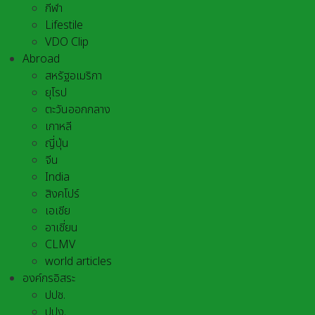
กีฬา
Lifestile
VDO Clip
Abroad
สหรัฐอเมริกา
ยุโรป
ตะวันออกกลาง
เกาหลี
ญี่ปุ่น
จีน
India
สิงคโปร์
เอเชีย
อาเชี่ยน
CLMV
world articles
องค์กรอิสระ
ปปช.
ปปง.