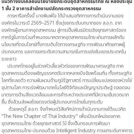
แนวทางขับเคลื่อนนโยบายยกระดับอุตสาหกรรมไทย ณ ห้องประชุม
1 ชั้น 2 อาคารสำนักงานปลัดกระทรวงอุตสาหกรรม
การหารือครั้งนี้ นางพิมพ์ใจ ได้นำเสนอทิศทางการดำเนินงานของ
องค์กรในวาระปี 2569–2571 ซึ่งมุ่งยกระดับบทบาทของ ส.อ.ท. จาก
องค์กรผู้แทนภาคอุตสาหกรรม สู่การเป็นพันธมิตรเชิงยุทธศาสตร์ของ
ภาครัฐในการร่วมกำหนดอนาคตภาคอุตสาหกรรมไทย ผ่านการผลักดัน
นโยบายที่ตอบโจทย์ทั้งการเติบโตทางเศรษฐกิจ การพัฒนาศักยภาพผู้
ประกอบการ และการยกระดับความสามารถในการแข่งขันของประเทศใน
ระยะยาว
ประเทศไทยอยู่ในช่วงหัวเลี้ยวหัวต่อของการพัฒนาเศรษฐกิจ ภาค
อุตสาหกรรมต้องเผชิญแรงกดดันจากหลายปัจจัยพร้อมกัน ทั้งเศรษฐกิจ
โลกที่ชะลอตัว ความผันผวนด้านภูมิรัฐศาสตร์ การเปลี่ยนแปลงของห่วงโซ่
อุปทานโลก การเร่งพัฒนาเทคโนโลยีดิจิทัลและปัญญาประดิษฐ์ ตลอดจน
มาตรการด้านสิ่งแวดล้อมและการค้าระหว่างประเทศที่มีความเข้มงวดมาก
ขึ้น ซึ่งล้วนส่งผลโดยตรงต่อผู้ประกอบการไทยในทุกระดับ
ด้วยเหตุนี้ ส.อ.ท. จึงกำหนดวิสัยทัศน์การดำเนินงานภายใต้แนวคิด
"The New Chapter of Thai Industry" เพื่อเปิดบทใหม่ของภาค
อุตสาหกรรมไทย ด้วยยุทธศาสตร์ 5I ซึ่งเป็นกรอบการพัฒนา
อุตสาหกรรมไทย ประกอบด้วย Intelligent Industry การยกระดับภาคการ