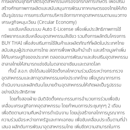
การผลักดันยุทธศาสตร์อุตสาหกรรมเครื่องจักรกลการเกษตร เพื่อเสริม
สร้างศักยภาพการผลิตและสนับสนุนการพัฒนาภาคเกษตรของไทยให้เกิด
เป็นรูปธรรม การยกระดับการบริหารจัดการกากอุตสาหกรรมตามแนวทาง
เศรษฐกิจหมุนเวียน (Circular Economy)
และขับเคลื่อนระบบ Auto E-License เพื่อเพิ่มประสิทธิภาพการใช้
ทรัพยากรและขับเคลื่อนอุตสาหกรรมสีเขียว รวมถึงการผลักดันโครงการ
BUY THAI เพื่อส่งเสริมการใช้สินค้าและผลิตภัณฑ์ที่ผลิตในประเทศไทย
สนับสนุนผู้ประกอบการไทย ลดการพึ่งพาสินค้านำเข้า และสร้างมูลค่าเพิ่ม
ให้กับเศรษฐกิจของประเทศ ตลอดจนการพัฒนาและส่งเสริมอุตสาหกรรม
ฮาลาลไทยให้สามารถแข่งขันในตลาดอาเซียนและตลาดโลก
ทั้งนี้ ส.อ.ท. ยังได้เสนอให้จัดตั้งกลไกความร่วมมือระหว่างกระทรวง
อุตสาหกรรมและสภาอุตสาหกรรมแห่งประเทศไทย เพื่อบูรณาการการ
ดำเนินงานและผลักดันนโยบายด้านอุตสาหกรรมให้เกิดผลเป็นรูปธรรม
อย่างมีประสิทธิภาพ
โดยทั้งสองฝ่าย มีมติจัดตั้งคณะกรรมการอำนวยการร่วมเพื่อขับ
เคลื่อนเศรษฐกิจภาคอุตสาหกรรม โดยกำหนดการประชุมทุกๆ 2 เดือน
เพื่อติดตามความคืบหน้าการดำเนินงาน โดยมุ่งสร้างกลไกการบูรณาการ
ความร่วมมือระหว่างภาครัฐและภาคเอกชน เพื่อขับเคลื่อนประเด็นตามที่นำ
เสนอ ผลักดันการพัฒนาอุตสาหกรรมไทย เพิ่มขีดความสามารถในการ