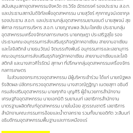
สนับสนุนสภาอุตสาหกรรมจังหวัด ดร.วิรัช ฉัตรดรงค์ รองประธาน ส.อ.ท.
และประธานสถาบันดิจิทัลเพื่ออุตสาหกรรม นายสุวัชร์ ศุภกาญจน์เดชากุล
รองประธาน ส.อ.ท. และประธานกลุ่มอุตสาหกรรมยานยนต์ นายสุพจน์ สุข
พิศาล กรรมการบริหาร ส.อ.ท. นายญาณพล ลิปนะโชคชัย ประธานกลุ่ม
อุตสาหกรรมเครื่องจักรกลการเกษตร นายกฤษฎา ประเสริฐสุโข รอง
ประธานคณะอนุกรรมการส่งเสริมธุรกิจภูมิภาคอาเซียน สายงานอาเซียน
และโลจิสติกส์ นายธนวัฒน์ จิตบรรเทิงพันธ์ อนุกรรมการและเลขานุการ
คณะอนุกรรมการส่งเสริมธุรกิจภูมิภาคอาเซียน สายงานอาเซียนและโลจิ
สติกส์ และนางสาวศิโรรัตน์ สุภาษา ที่ปรึกษากลุ่มอุตสาหกรรมเครื่องจักร
กลการเกษตร
ในส่วนของกระทรวงอุตสาหกรรม มีผู้บริหารเข้าร่วม ได้แก่ นายณัฐพล
รังสิตผล ปลัดกระทรวงอุตสาหกรรม นางสาวณัฏฐิญา เนตยสุภา อธิบดี
กรมส่งเสริมอุตสาหกรรม นายศุภกิจ บุญศิริ ผู้อำนวยการสำนักงาน
เศรษฐกิจอุตสาหกรรม นายเอกนิติ รมยานนท์ เลขาธิการสำนักงาน
มาตรฐานผลิตภัณฑ์อุตสาหกรรม นายใบน้อย สุวรรณชาตรี เลขาธิการ
สำนักงานคณะกรรมการอ้อยและน้ำตาลทราย รวมทั้งนายอดิทัต วะสีนนท์
อธิบดีกรมอุตสาหกรรมพื้นฐานและการเหมืองแร่