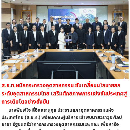
ส.อ.ท.ผนึกกระทรวงอุตสาหกรรม ขับเคลื่อนนโยบายยก
ระดับอุตสาหกรรมไทย เสริมศักยภาพการแข่งขันประเทศสู่
การเติบโตอย่างยั่งยืน
นางพิมพ์ใจ ลี้อิสสระนุกูล ประธานสภาอุตสาหกรรมแห่ง
ประเทศไทย (ส.อ.ท.) พร้อมคณะผู้บริหาร เข้าพบนายวราวุธ ศิลป
อาชา รัฐมนตรีว่าการกระทรวงอุตสาหกรรมและคณะ เพื่อหารือ