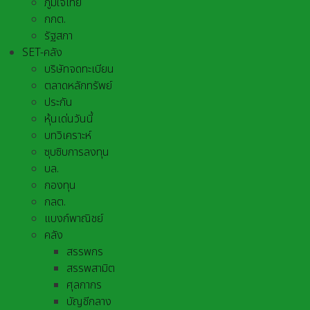
ภูมิใจไทย
กกต.
รัฐสภา
SET-คลัง
บริษัทจดทะเบียน
ตลาดหลักทรัพย์
ประกัน
หุ้นเด่นวันนี้
บทวิเคราะห์
ซุบซิบการลงทุน
บล.
กองทุน
กลต.
แบงก์พาณิชย์
คลัง
สรรพกร
สรรพสามิต
ศุลกากร
บัญชีกลาง