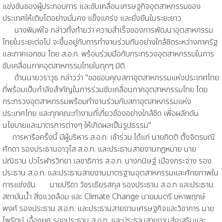
แข่งขันของผู้ประกอบการ และขับเคลื่อนเศรษฐกิจอุตสาหกรรมของ
ประเทศให้เติบโตอย่างมั่นคง แข็งแกร่ง และยั่งยืนในระยะยาว
นางพิมพ์ใจ กล่าวทิ้งท้ายว่า ความสำเร็จของการพัฒนาอุตสาหกรรม
ไทยในระยะต่อไป จะขึ้นอยู่กับการทำงานร่วมกันอย่างใกล้ชิดระหว่างภาครัฐ
และภาคเอกชน โดย ส.อ.ท. พร้อมร่วมมือกับกระทรวงอุตสาหกรรมในการ
ขับเคลื่อนภาคอุตสาหกรรมไทยในทุกๆ มิติ
ด้านนายวราวุธ กล่าวว่า "ขอขอบคุณสภาอุตสาหกรรมแห่งประเทศไทย
ที่พร้อมเป็นกำลังสำคัญในการร่วมขับเคลื่อนภาคอุตสาหกรรมไทย โดย
กระทรวงอุตสาหกรรมพร้อมทำงานร่วมกับสภาอุตสาหกรรมแห่ง
ประเทศไทย และทุกคณะทำงานที่เกี่ยวข้องอย่างใกล้ชิด เพื่อผลักดัน
นโยบายและมาตรการต่างๆ ให้เกิดผลเป็นรูปธรรม"
การหารือครั้งนี้ มีผู้บริหาร ส.อ.ท. เข้าร่วม ได้แก่ นายกิตติ ตั้งจิตรมณี
ศักดา รองประธานอาวุโส ส.อ.ท. และประธานสายงานกฎหมาย นาย
ปณิธาน ปวโรฬารวิทยา เลขาธิการ ส.อ.ท. นางกนิษฐ์ เมืองกระจ่าง รอง
ประธาน ส.อ.ท. และประธานสายงานมาตรฐานอุตสาหกรรมและศักยภาพใน
การแข่งขัน นายปรีดา วัชรเธียรสกุล รองประธาน ส.อ.ท และประธาน
สถาบันน้ำ สิ่งแวดล้อม และ Climate Change นายมนตรี มหาพฤกษ์
พงศ์ รองประธาน ส.อ.ท. และประธานสายงานเศรษฐกิจและวิชาการ นาย
ไพรัตน์ เอื้อชูยศ รองประธาน ส.อ.ท. และประธานสายงานส่งเสริมและ