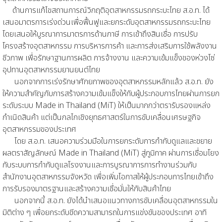
ด้านการแก้ไขสถานการณ์วิกฤติอุตสาหกรรมรถกระบะไทย ส.อ.ท. ได้
เสนอมาตรการเร่งด่วนเพื่อฟื้นฟูและยกระดับอุตสาหกรรมรถกระบะไทย
โดยเสนอให้บูรณาการมาตรการด้านภาษี การเข้าถึงสินเชื่อ การปรับ
โครงสร้างอุตสาหกรรม การบริหารการค้า และการส่งเสริมการใช้พลังงาน
ชีวภาพ เพื่อรักษาฐานการผลิต การจ้างงาน และความเข้มแข็งของห่วงโซ่
อุปทานอุตสาหกรรมยานยนต์ไทย
นอกจากการเร่งรักษาศักยภาพของอุตสาหกรรมหลักแล้ว ส.อ.ท. ยัง
ให้ความสำคัญกับการสร้างความเข้มแข็งให้กับผู้ประกอบการไทยผ่านการยก
ระดับระบบ Made in Thailand (MiT) ให้เป็นมากกว่าตรารับรองแหล่ง
กำเนิดสินค้า แต่เป็นกลไกเชิงยุทธศาสตร์ในการขับเคลื่อนเศรษฐกิจ
อุตสาหกรรมของประเทศ
โดย ส.อ.ท. เสนอความร่วมมือในการยกระดับการกำกับดูแลและขยาย
ผลตราสัญลักษณ์ Made in Thailand (MiT) สู่ภูมิภาค ผ่านการเชื่อมโยง
กับระบบการกำกับดูแลโรงงานและการบูรณาการการทำงานร่วมกับ
สำนักงานอุตสาหกรรมจังหวัด เพื่อเพิ่มโอกาสให้ผู้ประกอบการไทยเข้าถึง
การรับรองมาตรฐานและสร้างความเชื่อมั่นให้กับสินค้าไทย
นอกจากนี้ ส.อ.ท. ยังได้นำเสนอแนวทางการขับเคลื่อนอุตสาหกรรมใน
มิติต่าง ๆ เพื่อยกระดับขีดความสามารถในการแข่งขันของประเทศ อาทิ