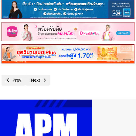
Previous article: ส.อ.ท.เสนอรัฐเร่งปรับราคาพลังงาน สะท้อนต้นทุนโลกที่ลด
Next article: กกร.ปรับโครงสร้างและยกระดับศักยภาพเศรษฐกิจ
Prev
Next