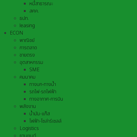
หนี้สาธารณะ
สศค.
ธปท.
leasing
ECON
พาณิชย์
การตลาด
ขายตรง
อุตสาหกรรม
SME
คมนาคม
ทางบก-ทางน้ำ
รถไฟ-รถไฟฟ้า
ทางอากาศ-การบิน
พลังงาน
น้ำมัน-แก๊ส
ไฟฟ้า-โซล่าร์เซลล์
Logistics
ยานยนต์