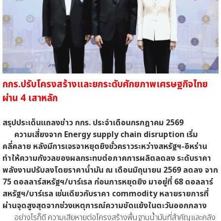
กกร.ปรับโครงสร้างและยกระดับศักยภาพเศรษฐกิจไทย
ผ่าน 4 เสาหลัก
สรุปประเด็นแถลงข่าว กกร. ประจำเดือนกรกฎาคม 2569
ความเสี่ยงจาก Energy supply chain disruption เริ่ม
คลี่คลาย หลังมีการเจรจาหยุดยิงชั่วคราวระหว่างสหรัฐฯ-อิหร่าน
ทำให้ความกังวลของผลกระทบต่อภาคการผลิตลดลง ระดับราคา
พลังงานปรับลงโดยราคาน้ำมัน ณ เดือนมิถุนายน 2569 ลดลง จาก
75 ดอลลาร์สหรัฐฯ/บาร์เรล ก่อนการหยุดยิง มาอยู่ที่ 68 ดอลลาร์
สหรัฐฯ/บาร์เรล เช่นเดียวกับราคา commodity หลายรายการที่
ผ่านจุดสูงสุดจากช่วงเหตุการณ์ความขัดแย้งในตะวันออกกลาง
อย่างไรก็ดี ความเสียหายต่อโครงสร้างพื้นฐานน้ำมันที่สำคัญและคลัง