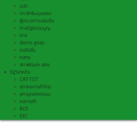
ปปท.
กก.สิทธิมนุษยชน
ผู้ตรวจการแผ่นดิน
ศาลรัฐธรรมนูญ
ศาล
อัยการ-สูงสุด
คอรัปชั่น
กสทช.
สภาพัฒน์ฯ สศช.
รัฐวิสาหกิจ
CAT-TOT
สภาหอการค้าไทย
สภาอุตสาหกรรม
หอการค้า
BOI
EEC