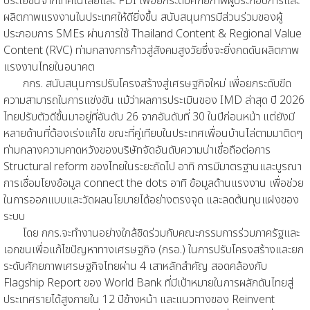
ประโยชน์จากเทคโนโลยีและ FDI เพื่อยกระดับศักยภาพผู้ประกอบการและ
ผลิตภาพแรงงานในประเทศให้ดียิ่งขึ้น สนับสนุนการมีส่วนร่วมของผู้
ประกอบการ SMEs ผ่านการใช้ Thailand Content & Regional Value
Content (RVC) ท่ามกลางการก้าวสู่สังคมสูงวัยซึ่งจะยิ่งกดดันผลิตภาพ
แรงงานไทยในอนาคต
กกร. สนับสนุนการปรับโครงสร้างสู่เศรษฐกิจใหม่ เพื่อยกระดับขีด
ความสามารถในการแข่งขัน แม้ว่าผลการประเมินของ IMD ล่าสุด ปี 2026
ไทยปรับตัวดีขึ้นมาอยู่ที่อันดับ 26 จากอันดับที่ 30 ในปีก่อนหน้า แต่ยังมี
หลายด้านที่ต้องเร่งแก้ไข ขณะที่คู่เทียบในประเทศเพื่อนบ้านไล่ตามมาติดๆ
ท่ามกลางความคาดหวังของบริษัทจัดอันดับความน่าเชื่อถือต่อการ
Structural reform ของไทยในระยะถัดไป อาทิ การมีมาตรฐานและบูรณา
การเชื่อมโยงข้อมูล connect the dots อาทิ ข้อมูลด้านแรงงาน เพื่อช่วย
ในการออกแบบและวัดผลนโยบายได้อย่างตรงจุด และลดต้นทุนแฝงของ
ระบบ
โดย กกร.จะทำงานอย่างใกล้ชิดร่วมกับคณะกรรมการร่วมภาครัฐและ
เอกชนเพื่อแก้ไขปัญหาทางเศรษฐกิจ (กรอ.) ในการปรับโครงสร้างและยก
ระดับศักยภาพเศรษฐกิจไทยผ่าน 4 เสาหลักสำคัญ สอดคล้องกับ
Flagship Report ของ World Bank ที่มีเป้าหมายในการผลักดันไทยสู่
ประเทศรายได้สูงภายใน 12 ปีข้างหน้า และแนวทางของ Reinvent