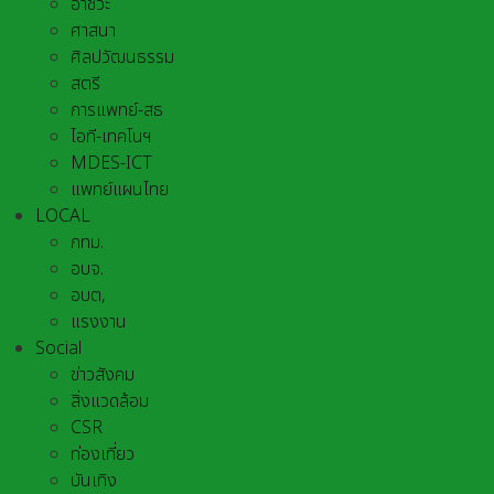
อาชีวะ
ศาสนา
ศิลปวัฒนธรรม
สตรี
การแพทย์-สธ
ไอที-เทคโนฯ
MDES-ICT
แพทย์แผนไทย
LOCAL
กทม.
อบจ.
อบต,
แรงงาน
Social
ข่าวสังคม
สิ่งแวดล้อม
CSR
ท่องเที่ยว
บันเทิง