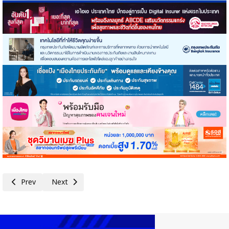
Previous article: ส.อ.ท.ผนึกกระทรวงอุตสาหกรรม ขับเคลื่อนนโยบายยกระดับอ
Next article: ส.อ.ท.เผยดัชนีเชื่อมั่นอุตฯ ลดลงต่อเนื่อง หลังต้น
Prev
Next