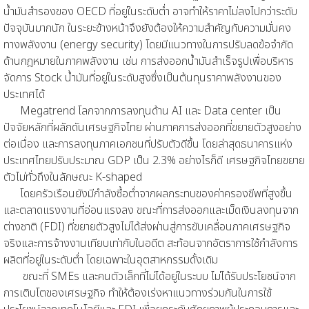
น้ำมันสำรองของ OECD ที่อยู่ในระดับต่ำ อาจทำให้ราคาไม่ลงไปกว่าระดับ
ปัจจุบันมากนัก ในระยะข้างหน้าจึงยังต้องให้ความสำคัญกับความมั่นคง
ทางพลังงาน (energy security) โดยมีแนวทางในการปรับลดข้อจำกัด
ด้านกฎหมายในภาคพลังงาน เช่น การส่งออกน้ำมันสำเร็จรูปเพื่อบริหาร
จัดการ Stock น้ำมันที่อยู่ในระดับสูงซึ่งเป็นต้นทุนราคาพลังงานของ
ประเทศได้
Megatrend โลกจากการลงทุนด้าน AI และ Data center เป็น
ปัจจัยหลักที่ผลักดันเศรษฐกิจไทย ผ่านภาคการส่งออกที่ขยายตัวสูงอย่าง
ต่อเนื่อง และการลงทุนภาคเอกชนที่ปรับตัวดีขึ้น โดยล่าสุดธนาคารแห่ง
ประเทศไทยปรับประมาณ GDP เป็น 2.3% อย่างไรก็ดี เศรษฐกิจไทยขยาย
ตัวไม่ทั่วถึงในลักษณะ K-shaped
โดยครัวเรือนยังมีกำลังซื้อต่ำจากผลกระทบของค่าครองชีพที่สูงขึ้น
และตลาดแรงงานที่อ่อนแรงลง ขณะที่การส่งออกและเม็ดเงินลงทุนจาก
ต่างชาติ (FDI) ที่ขยายตัวสูงไม่ได้ส่งผ่านสู่การขับเคลื่อนภาคเศรษฐกิจ
จริงและการจ้างงานเทียบเท่ากับในอดีต สะท้อนจากอัตราการใช้กำลังการ
ผลิตที่อยู่ในระดับต่ำ โดยเฉพาะในอุตสาหกรรมดั้งเดิม
ขณะที่ SMEs และคนตัวเล็กที่ไม่ได้อยู่ในระบบ ไม่ได้รับประโยชน์จาก
การเติบโตของเศรษฐกิจ ทำให้ต้องเร่งหาแนวทางร่วมกันในการใช้