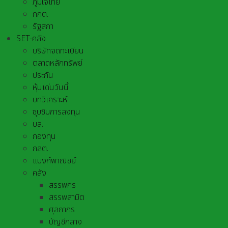
ภูมิใจไทย
กกต.
รัฐสภา
SET-คลัง
บริษัทจดทะเบียน
ตลาดหลักทรัพย์
ประกัน
หุ้นเด่นวันนี้
บทวิเคราะห์
ซุบซิบการลงทุน
บล.
กองทุน
กลต.
แบงก์พาณิชย์
คลัง
สรรพกร
สรรพสามิต
ศุลกากร
บัญชีกลาง