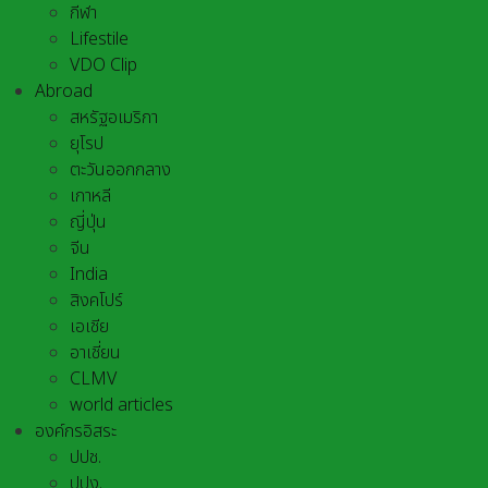
กีฬา
Lifestile
VDO Clip
Abroad
สหรัฐอเมริกา
ยุโรป
ตะวันออกกลาง
เกาหลี
ญี่ปุ่น
จีน
India
สิงคโปร์
เอเชีย
อาเชี่ยน
CLMV
world articles
องค์กรอิสระ
ปปช.
ปปง.