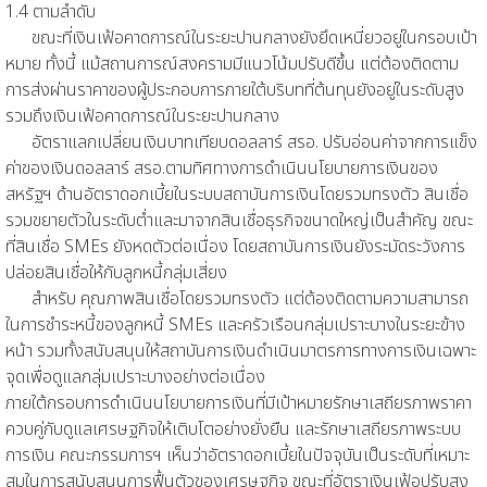
1.4 ตามลำดับ
ขณะที่เงินเฟ้อคาดการณ์ในระยะปานกลางยังยึดเหนี่ยวอยู่ในกรอบเป้า
หมาย ทั้งนี้ แม้สถานการณ์สงครามมีแนวโน้มปรับดีขึ้น แต่ต้องติดตาม
การส่งผ่านราคาของผู้ประกอบการภายใต้บริบทที่ต้นทุนยังอยู่ในระดับสูง
รวมถึงเงินเฟ้อคาดการณ์ในระยะปานกลาง
อัตราแลกเปลี่ยนเงินบาทเทียบดอลลาร์ สรอ. ปรับอ่อนค่าจากการแข็ง
ค่าของเงินดอลลาร์ สรอ.ตามทิศทางการดำเนินนโยบายการเงินของ
สหรัฐฯ ด้านอัตราดอกเบี้ยในระบบสถาบันการเงินโดยรวมทรงตัว สินเชื่อ
รวมขยายตัวในระดับต่ำและมาจากสินเชื่อธุรกิจขนาดใหญ่เป็นสำคัญ ขณะ
ที่สินเชื่อ SMEs ยังหดตัวต่อเนื่อง โดยสถาบันการเงินยังระมัดระวังการ
ปล่อยสินเชื่อให้กับลูกหนี้กลุ่มเสี่ยง
สำหรับ คุณภาพสินเชื่อโดยรวมทรงตัว แต่ต้องติดตามความสามารถ
ในการชำระหนี้ของลูกหนี้ SMEs และครัวเรือนกลุ่มเปราะบางในระยะข้าง
หน้า รวมทั้งสนับสนุนให้สถาบันการเงินดำเนินมาตรการทางการเงินเฉพาะ
จุดเพื่อดูแลกลุ่มเปราะบางอย่างต่อเนื่อง
ภายใต้กรอบการดำเนินนโยบายการเงินที่มีเป้าหมายรักษาเสถียรภาพราคา
ควบคู่กับดูแลเศรษฐกิจให้เติบโตอย่างยั่งยืน และรักษาเสถียรภาพระบบ
การเงิน คณะกรรมการฯ เห็นว่าอัตราดอกเบี้ยในปัจจุบันเป็นระดับที่เหมาะ
สมในการสนับสนุนการฟื้นตัวของเศรษฐกิจ ขณะที่อัตราเงินเฟ้อปรับสูง