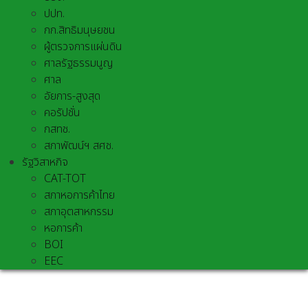
ปปท.
กก.สิทธิมนุษยชน
ผู้ตรวจการแผ่นดิน
ศาลรัฐธรรมนูญ
ศาล
อัยการ-สูงสุด
คอรัปชั่น
กสทช.
สภาพัฒน์ฯ สศช.
รัฐวิสาหกิจ
CAT-TOT
สภาหอการค้าไทย
สภาอุตสาหกรรม
หอการค้า
BOI
EEC