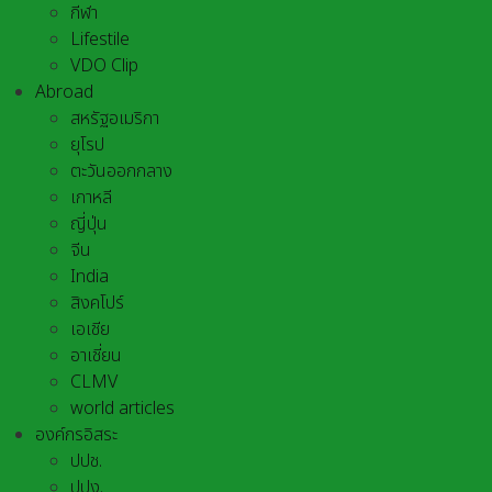
กีฬา
Lifestile
VDO Clip
Abroad
สหรัฐอเมริกา
ยุโรป
ตะวันออกกลาง
เกาหลี
ญี่ปุ่น
จีน
India
สิงคโปร์
เอเชีย
อาเชี่ยน
CLMV
world articles
องค์กรอิสระ
ปปช.
ปปง.