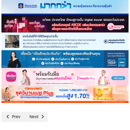
Previous article: แบงก์ชาติ ร่วมกับ บสย.และหอการค้า จ.น่าน เปิดศูนย์ช่วยเ
Next article: ธปท. ยันไม่มีนโยบายให้ใบอนุญาตประกอบธุรกิจ FOR
Prev
Next