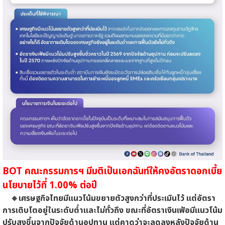
BOT คณะกรรมการฯ มีมติเป็นเอกฉันท์ให้คงอัตราดอกเบี้ย
นโยบายไว้ที่ 1.00% ต่อปี
🔹เศรษฐกิจไทยมีแนวโน้มขยายตัวสูงกว่าที่ประเมินไว้ แต่อัตรา
การเติบโตอยู่ในระดับต่ำและไม่ทั่วถึง ขณะที่อัตราเงินเฟ้อมีแนวโน้ม
ปรับสูงขึ้นจากปัจจัยด้านอุปทาน แต่คาดว่าจะลดลงหลังปัจจัยด้าน