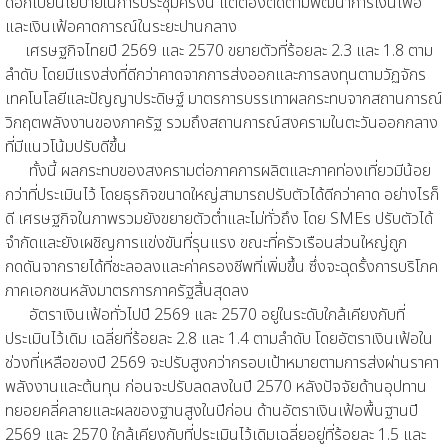
ดอกเบี้ยนโยบายในการประชุมครั้งนี้ แต่ต้องติดตามพัฒนาการเงินเฟ้อ
และเงินเฟ้อคาดการณ์ในระยะปานกลาง
เศรษฐกิจไทยปี 2569 และ 2570 ขยายตัวที่ร้อยละ 2.3 และ 1.8 ตาม
ลำดับ โดยมีแรงส่งที่ดีกว่าคาดจากการส่งออกและการลงทุนตามวัฏจักร
เทคโนโลยีและปัญญาประดิษฐ์ มาตรการบรรเทาผลกระทบจากสถานการณ์
วิกฤตพลังงานของภาครัฐ รวมถึงสถานการณ์สงครามในตะวันออกกลาง
ที่มีแนวโน้มปรับดีขึ้น
ทั้งนี้ ผลกระทบของสงครามต่อภาคการผลิตและภาคท่องเที่ยวมีน้อย
กว่าที่ประเมินไว้ โดยธุรกิจขนาดใหญ่สามารถปรับตัวได้ดีกว่าคาด อย่างไรก็
ดี เศรษฐกิจในภาพรวมยังขยายตัวต่ำและไม่ทั่วถึง โดย SMEs ปรับตัวได้
จำกัดและยังเผชิญการแข่งขันที่รุนแรง ขณะที่ครัวเรือนส่วนใหญ่ถูก
กดดันจากรายได้ที่ชะลอลงและค่าครองชีพที่เพิ่มขึ้น ซึ่งจะฉุดรั้งการบริโภค
ภาคเอกชนหลังมาตรการภาครัฐสิ้นสุดลง
อัตราเงินเฟ้อทั่วไปปี 2569 และ 2570 อยู่ในระดับใกล้เคียงกับที่
ประเมินไว้เดิม เฉลี่ยที่ร้อยละ 2.8 และ 1.4 ตามลำดับ โดยอัตราเงินเฟ้อใน
ช่วงที่เหลือของปี 2569 จะปรับสูงกว่ากรอบเป้าหมายตามการส่งผ่านราคา
พลังงานและต้นทุน ก่อนจะปรับลดลงในปี 2570 หลังปัจจัยด้านอุปทาน
ทยอยคลี่คลายและผลของฐานสูงในปีก่อน ด้านอัตราเงินเฟ้อพื้นฐานปี
2569 และ 2570 ใกล้เคียงกับที่ประเมินไว้เดิมเฉลี่ยอยู่ที่ร้อยละ 1.5 และ