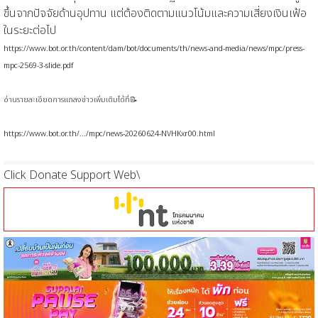
ขึ้นจากปัจจัยด้านอุปทาน แต่ต้องติดตามแนวโน้มและความเสี่ยงเงินเฟ้อ
ในระยะต่อไป
https://www.bot.or.th/content/dam/bot/documents/th/news-and-media/news/mpc/press-
mpc-2569-3-slide.pdf
อ่านรายละเอียดการแถลงข่าวเพิ่มเติมได้ที่📝
https://www.bot.or.th/.../mpc/news-20260624-NVHKxr00.html
Click Donate Support Web\