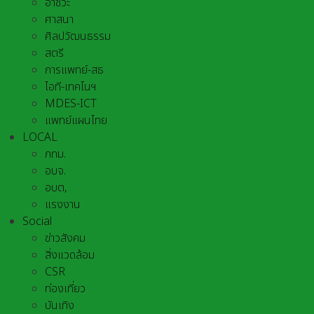
อาชีวะ
ศาสนา
ศิลปวัฒนธรรม
สตรี
การแพทย์-สธ
ไอที-เทคโนฯ
MDES-ICT
แพทย์แผนไทย
LOCAL
กทม.
อบจ.
อบต,
แรงงาน
Social
ข่าวสังคม
สิ่งแวดล้อม
CSR
ท่องเที่ยว
บันเทิง