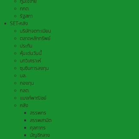
ภูมิใจไทย
กกต.
รัฐสภา
SET-คลัง
บริษัทจดทะเบียน
ตลาดหลักทรัพย์
ประกัน
หุ้นเด่นวันนี้
บทวิเคราะห์
ซุบซิบการลงทุน
บล.
กองทุน
กลต.
แบงก์พาณิชย์
คลัง
สรรพกร
สรรพสามิต
ศุลกากร
บัญชีกลาง