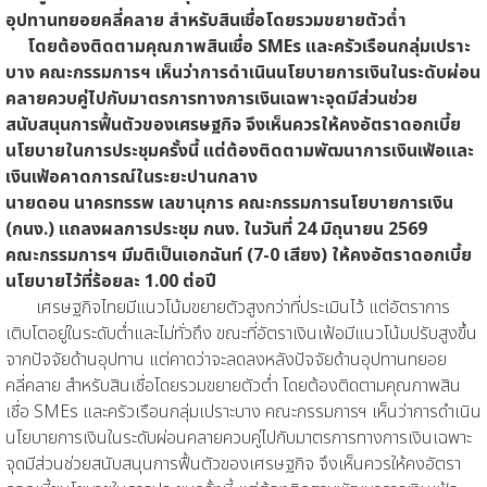
อุปทานทยอยคลี่คลาย สำหรับสินเชื่อโดยรวมขยายตัวต่ำ
โดยต้องติดตามคุณภาพสินเชื่อ SMEs และครัวเรือนกลุ่มเปราะ
บาง คณะกรรมการฯ เห็นว่าการดำเนินนโยบายการเงินในระดับผ่อน
คลายควบคู่ไปกับมาตรการทางการเงินเฉพาะจุดมีส่วนช่วย
สนับสนุนการฟื้นตัวของเศรษฐกิจ จึงเห็นควรให้คงอัตราดอกเบี้ย
นโยบายในการประชุมครั้งนี้ แต่ต้องติดตามพัฒนาการเงินเฟ้อและ
เงินเฟ้อคาดการณ์ในระยะปานกลาง
นายดอน นาครทรรพ เลขานุการ คณะกรรมการนโยบายการเงิน
(กนง.) แถลงผลการประชุม กนง. ในวันที่ 24 มิถุนายน 2569
คณะกรรมการฯ มีมติเป็นเอกฉันท์ (7-0 เสียง) ให้คงอัตราดอกเบี้ย
นโยบายไว้ที่ร้อยละ 1.00 ต่อปี
เศรษฐกิจไทยมีแนวโน้มขยายตัวสูงกว่าที่ประเมินไว้ แต่อัตราการ
เติบโตอยู่ในระดับต่ำและไม่ทั่วถึง ขณะที่อัตราเงินเฟ้อมีแนวโน้มปรับสูงขึ้น
จากปัจจัยด้านอุปทาน แต่คาดว่าจะลดลงหลังปัจจัยด้านอุปทานทยอย
คลี่คลาย สำหรับสินเชื่อโดยรวมขยายตัวต่ำ โดยต้องติดตามคุณภาพสิน
เชื่อ SMEs และครัวเรือนกลุ่มเปราะบาง คณะกรรมการฯ เห็นว่าการดำเนิน
นโยบายการเงินในระดับผ่อนคลายควบคู่ไปกับมาตรการทางการเงินเฉพาะ
จุดมีส่วนช่วยสนับสนุนการฟื้นตัวของเศรษฐกิจ จึงเห็นควรให้คงอัตรา