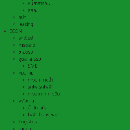
หนี้สาธารณะ
สศค.
ธปท.
leasing
ECON
พาณิชย์
การตลาด
ขายตรง
อุตสาหกรรม
SME
คมนาคม
ทางบก-ทางน้ำ
รถไฟ-รถไฟฟ้า
ทางอากาศ-การบิน
พลังงาน
น้ำมัน-แก๊ส
ไฟฟ้า-โซล่าร์เซลล์
Logistics
ยานยนต์