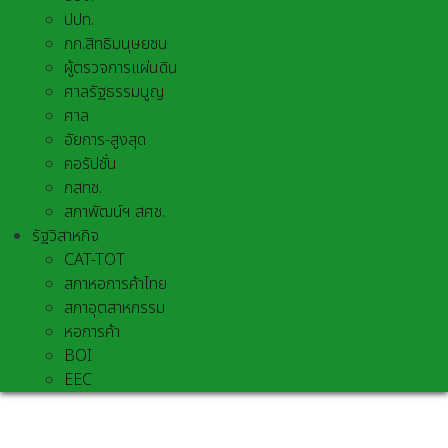
ปปท.
กก.สิทธิมนุษยชน
ผู้ตรวจการแผ่นดิน
ศาลรัฐธรรมนูญ
ศาล
อัยการ-สูงสุด
คอรัปชั่น
กสทช.
สภาพัฒน์ฯ สศช.
รัฐวิสาหกิจ
CAT-TOT
สภาหอการค้าไทย
สภาอุตสาหกรรม
หอการค้า
BOI
EEC