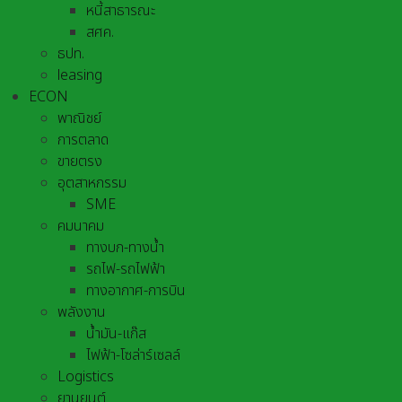
หนี้สาธารณะ
สศค.
ธปท.
leasing
ECON
พาณิชย์
การตลาด
ขายตรง
อุตสาหกรรม
SME
คมนาคม
ทางบก-ทางน้ำ
รถไฟ-รถไฟฟ้า
ทางอากาศ-การบิน
พลังงาน
น้ำมัน-แก๊ส
ไฟฟ้า-โซล่าร์เซลล์
Logistics
ยานยนต์