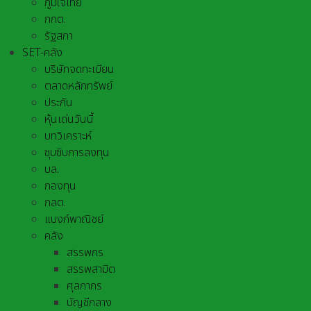
ภูมิใจไทย
กกต.
รัฐสภา
SET-คลัง
บริษัทจดทะเบียน
ตลาดหลักทรัพย์
ประกัน
หุ้นเด่นวันนี้
บทวิเคราะห์
ซุบซิบการลงทุน
บล.
กองทุน
กลต.
แบงก์พาณิชย์
คลัง
สรรพกร
สรรพสามิต
ศุลกากร
บัญชีกลาง