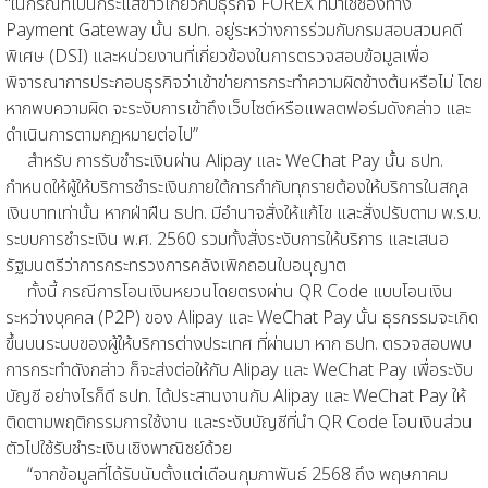
“ในกรณีที่เป็นกระแสข่าวเกี่ยวกับธุรกิจ FOREX ที่มาใช้ช่องทาง
Payment Gateway นั้น ธปท. อยู่ระหว่างการร่วมกับกรมสอบสวนคดี
พิเศษ (DSI) และหน่วยงานที่เกี่ยวข้องในการตรวจสอบข้อมูลเพื่อ
พิจารณาการประกอบธุรกิจว่าเข้าข่ายการกระทำความผิดข้างต้นหรือไม่ โดย
หากพบความผิด จะระงับการเข้าถึงเว็บไซต์หรือแพลตฟอร์มดังกล่าว และ
ดำเนินการตามกฎหมายต่อไป”
สำหรับ การรับชำระเงินผ่าน Alipay และ WeChat Pay นั้น ธปท.
กำหนดให้ผู้ให้บริการชำระเงินภายใต้การกำกับทุกรายต้องให้บริการในสกุล
เงินบาทเท่านั้น หากฝ่าฝืน ธปท. มีอำนาจสั่งให้แก้ไข และสั่งปรับตาม พ.ร.บ.
ระบบการชำระเงิน พ.ศ. 2560 รวมทั้งสั่งระงับการให้บริการ และเสนอ
รัฐมนตรีว่าการกระทรวงการคลังเพิกถอนใบอนุญาต
ทั้งนี้ กรณีการโอนเงินหยวนโดยตรงผ่าน QR Code แบบโอนเงิน
ระหว่างบุคคล (P2P) ของ Alipay และ WeChat Pay นั้น ธุรกรรมจะเกิด
ขึ้นบนระบบของผู้ให้บริการต่างประเทศ ที่ผ่านมา หาก ธปท. ตรวจสอบพบ
การกระทำดังกล่าว ก็จะส่งต่อให้กับ Alipay และ WeChat Pay เพื่อระงับ
บัญชี อย่างไรก็ดี ธปท. ได้ประสานงานกับ Alipay และ WeChat Pay ให้
ติดตามพฤติกรรมการใช้งาน และระงับบัญชีที่นำ QR Code โอนเงินส่วน
ตัวไปใช้รับชำระเงินเชิงพาณิชย์ด้วย
“จากข้อมูลที่ได้รับนับตั้งแต่เดือนกุมภาพันธ์ 2568 ถึง พฤษภาคม