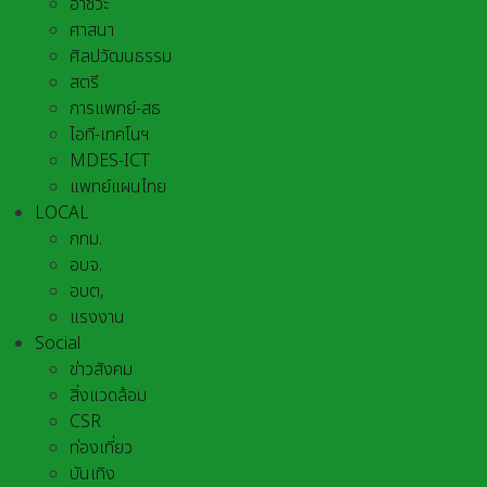
อาชีวะ
ศาสนา
ศิลปวัฒนธรรม
สตรี
การแพทย์-สธ
ไอที-เทคโนฯ
MDES-ICT
แพทย์แผนไทย
LOCAL
กทม.
อบจ.
อบต,
แรงงาน
Social
ข่าวสังคม
สิ่งแวดล้อม
CSR
ท่องเที่ยว
บันเทิง