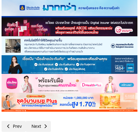
Previous article: BOT คณะกรรมการฯ มีมติเป็นเอกฉันท์ให้คงอัตราดอกเบี้ยนโ
Next article: ธปท.กำหนดมาตรฐานค่าบริการและปรับค่าธรรมเนี
Prev
Next