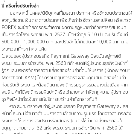
ปี หรือทัั้งปรับทั้งจำ
นอกจากนี้ บุคคล/นิติบุคคลที่โฆษณา ประกาศ หรือชักชวนประชาชนให้
ลงทุนซื้อขายเงินตราต่างประเทศเพื่อเก็งกำไรอัตราแลกเปลี่ยน หรือเทรด
FOREX จะเข้าข่ายการกระทำความผิดตามกฎหมายว่าด้วยการกู้ยืมเงินที่
เป็นการฉ้อโกงประชาชน พ.ศ. 2527 มีโทษจําคุก 5-10 ปี และปรับตั้งแต่
500,000 – 1,000,000 บาท และปรับอีกไม่เกินวันละ 10,000 บาท ตาม
ระยะเวลาที่กระทำความผิด
ในส่วนของผู้ประกอบธุรกิจ Payment Gateway ปัจจุบันอยู่ภายใต้
พ.ร.บ. ระบบการชำระเงิน พ.ศ. 2560 ที่กำหนดให้ผู้ประกอบธุรกิจมีหน้าที่
รู้จักและบริหารจัดการความเสี่ยงของร้านค้าที่ตนให้บริการ (Know Your
Merchant: KYM) โดยครอบคลุมการตรวจสอบคุณสมบัติของร้านค้า
ก่อนรับเข้าระบบ และต้องติดตามพฤติกรรมธุรกรรมอย่างต่อเนื่อง หาก
พบร้านค้าที่มีพฤติกรรมผิดปกติหรือเข้าข่ายกระทำผิดกฎหมาย ผู้ประกอบ
ธุรกิจมีหน้าที่ระงับการให้บริการแก่ร้านค้าดังกล่าวทันที
หาก ธปท. ตรวจพบว่าผู้ประกอบธุรกิจ Payment Gateway ละเลย
หน้าที่ ธปท. มีอำนาจดำเนินการตามลำดับความรุนแรง โดยอาจสามารถสั่ง
ระงับการให้บริการ สั่งปรับ หรือเสนอรัฐมนตรีใช้อำนาจสั่งเพิกถอนใบ
อนุญาตตามมาตรา 32 แห่ง พ.ร.บ. ระบบการชำระเงิน พ.ศ. 2560 ได้