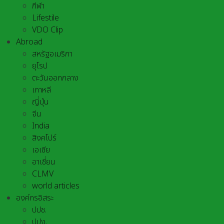
กีฬา
Lifestile
VDO Clip
Abroad
สหรัฐอเมริกา
ยุโรป
ตะวันออกกลาง
เกาหลี
ญี่ปุ่น
จีน
India
สิงคโปร์
เอเชีย
อาเชี่ยน
CLMV
world articles
องค์กรอิสระ
ปปช.
ปปง.