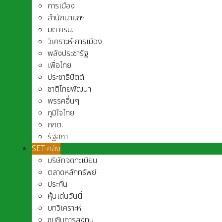
การเมือง
สำนักนายกฯ
มติ ครม.
วิเคราะห์-การเมือง
พลังประชารัฐ
เพื่อไทย
ประชาธิปัตต์
ชาติไทยพัฒนา
พรรคอื่นๆ
ภูมิใจไทย
กกต.
รัฐสภา
SET-คลัง
บริษัทจดทะเบียน
ตลาดหลักทรัพย์
ประกัน
หุ้นเด่นวันนี้
บทวิเคราะห์
ซุบซิบการลงทุน