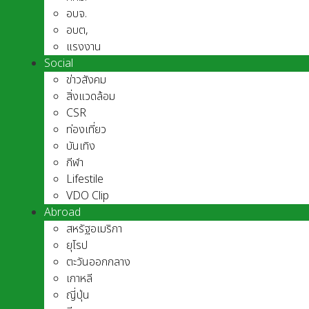
อบจ.
อบต,
แรงงาน
Social
ข่าวสังคม
สิ่งแวดล้อม
CSR
ท่องเที่ยว
บันเทิง
กีฬา
Lifestile
VDO Clip
Abroad
สหรัฐอเมริกา
ยุโรป
ตะวันออกกลาง
เกาหลี
ญี่ปุ่น