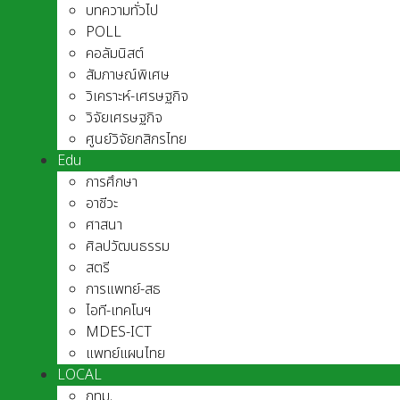
บทความทั่วไป
POLL
คอลัมนิสต์
สัมภาษณ์พิเศษ
วิเคราะห์-เศรษฐกิจ
วิจัยเศรษฐกิจ
ศูนย์วิจัยกสิกรไทย
Edu
การศึกษา
อาชีวะ
ศาสนา
ศิลปวัฒนธรรม
สตรี
การแพทย์-สธ
ไอที-เทคโนฯ
MDES-ICT
แพทย์แผนไทย
LOCAL
กทม.