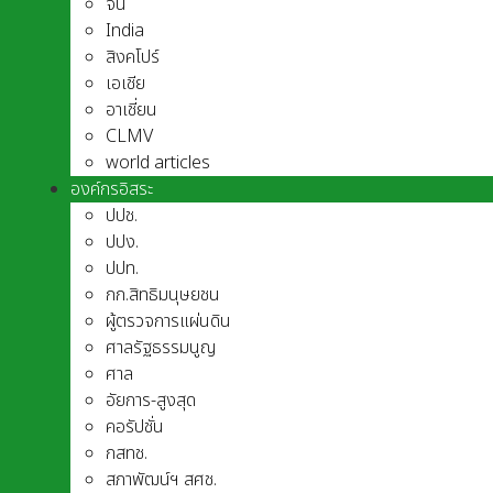
จีน
India
สิงคโปร์
เอเชีย
อาเชี่ยน
CLMV
world articles
องค์กรอิสระ
ปปช.
ปปง.
ปปท.
กก.สิทธิมนุษยชน
ผู้ตรวจการแผ่นดิน
ศาลรัฐธรรมนูญ
ศาล
อัยการ-สูงสุด
คอรัปชั่น
กสทช.
สภาพัฒน์ฯ สศช.