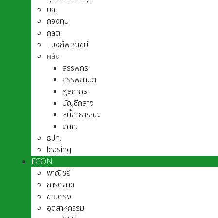
บล.
กองทุน
กลต.
แบงก์พาณิชย์
คลัง
สรรพกร
สรรพสามิต
ศุลกากร
บัญชีกลาง
หนี้สาธารณะ
สศค.
ธปท.
leasing
ECON
พาณิชย์
การตลาด
ขายตรง
อุตสาหกรรม