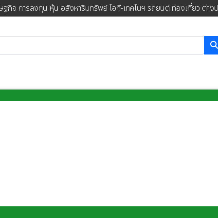
ษฐกิจ การลงทุน หุ้น อสังหาริมทรัพย์ ไอที-เทคโนฯ รถยนต์ ท่องเที่ยว ต่าง
การค้นหา