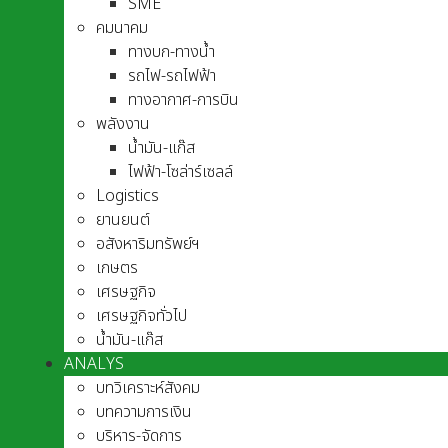
SME
คมนาคม
ทางบก-ทางน้ำ
รถไฟ-รถไฟฟ้า
ทางอากาศ-การบิน
พลังงาน
น้ำมัน-แก๊ส
ไฟฟ้า-โซล่าร์เซลล์
Logistics
ยานยนต์
อสังหาริมทรัพย์ฯ
เกษตร
เศรษฐกิจ
เศรษฐกิจทั่วไป
น้ำมัน-แก๊ส
ANALYS
บทวิเคราะห์สังคม
บทความการเงิน
บริหาร-จัดการ