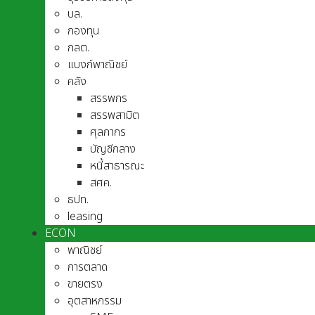
บล.
กองทุน
กลต.
แบงก์พาณิชย์
คลัง
สรรพกร
สรรพสามิต
ศุลกากร
บัญชีกลาง
หนี้สาธารณะ
สศค.
ธปท.
leasing
ECON
พาณิชย์
การตลาด
ขายตรง
อุตสาหกรรม