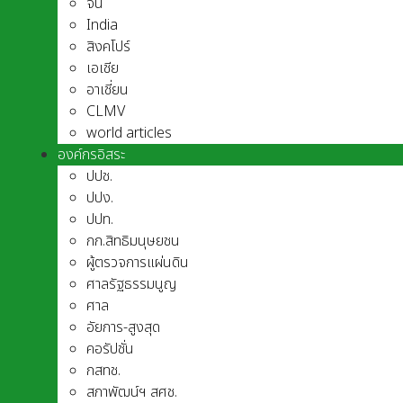
จีน
India
สิงคโปร์
เอเชีย
อาเชี่ยน
CLMV
world articles
องค์กรอิสระ
ปปช.
ปปง.
ปปท.
กก.สิทธิมนุษยชน
ผู้ตรวจการแผ่นดิน
ศาลรัฐธรรมนูญ
ศาล
อัยการ-สูงสุด
คอรัปชั่น
กสทช.
สภาพัฒน์ฯ สศช.