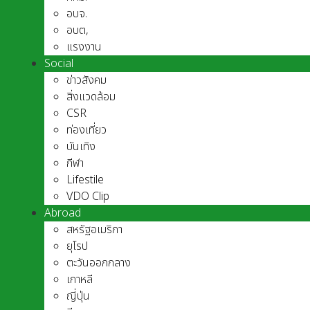
อบจ.
อบต,
แรงงาน
Social
ข่าวสังคม
สิ่งแวดล้อม
CSR
ท่องเที่ยว
บันเทิง
กีฬา
Lifestile
VDO Clip
Abroad
สหรัฐอเมริกา
ยุโรป
ตะวันออกกลาง
เกาหลี
ญี่ปุ่น