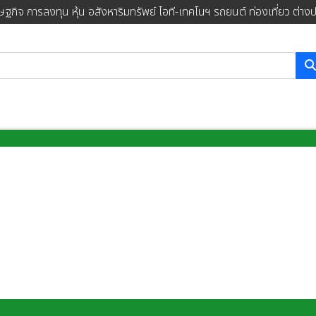
ษฐกิจ การลงทุน หุ้น อสังหาริมทรัพย์ ไอที-เทคโนฯ รถยนต์ ท่องเที่ยว ต่าง
การค้นหา