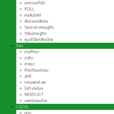
บทความทั่วไป
POLL
คอลัมนิสต์
สัมภาษณ์พิเศษ
วิเคราะห์-เศรษฐกิจ
วิจัยเศรษฐกิจ
ศูนย์วิจัยกสิกรไทย
Edu
การศึกษา
อาชีวะ
ศาสนา
ศิลปวัฒนธรรม
สตรี
การแพทย์-สธ
ไอที-เทคโนฯ
MDES-ICT
แพทย์แผนไทย
LOCAL
กทม.