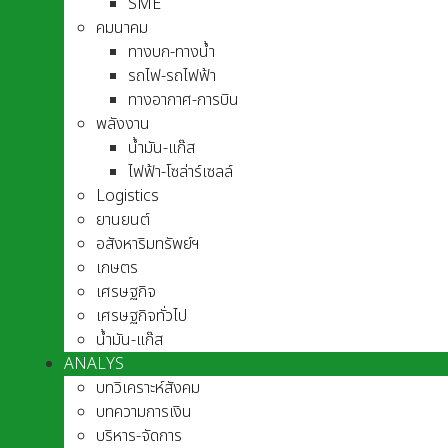
SME
คมนาคม
ทางบก-ทางน้ำ
รถไฟ-รถไฟฟ้า
ทางอากาศ-การบิน
พลังงาน
น้ำมัน-แก๊ส
ไฟฟ้า-โซล่าร์เซลล์
Logistics
ยานยนต์
อสังหาริมทรัพย์ฯ
เกษตร
เศรษฐกิจ
เศรษฐกิจทั่วไป
น้ำมัน-แก๊ส
ANALYS
บทวิเคราะห์สังคม
บทความการเงิน
บริหาร-จัดการ