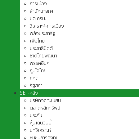
การเมือง
สำนักนายกฯ
มติ ครม.
วิเคราะห์-การเมือง
พลังประชารัฐ
เพื่อไทย
ประชาธิปัตต์
ชาติไทยพัฒนา
พรรคอื่นๆ
ภูมิใจไทย
กกต.
รัฐสภา
SET-คลัง
บริษัทจดทะเบียน
ตลาดหลักทรัพย์
ประกัน
หุ้นเด่นวันนี้
บทวิเคราะห์
ซุบซิบการลงทุน