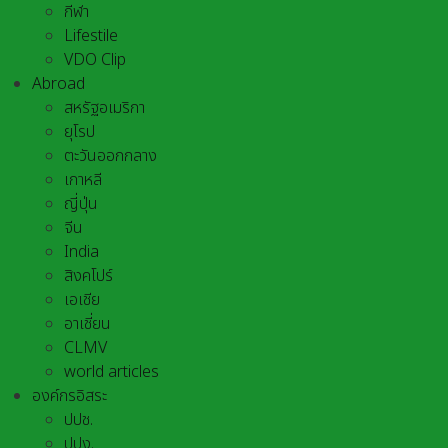
กีฬา
Lifestile
VDO Clip
Abroad
สหรัฐอเมริกา
ยุโรป
ตะวันออกกลาง
เกาหลี
ญี่ปุ่น
จีน
India
สิงคโปร์
เอเชีย
อาเชี่ยน
CLMV
world articles
องค์กรอิสระ
ปปช.
ปปง.