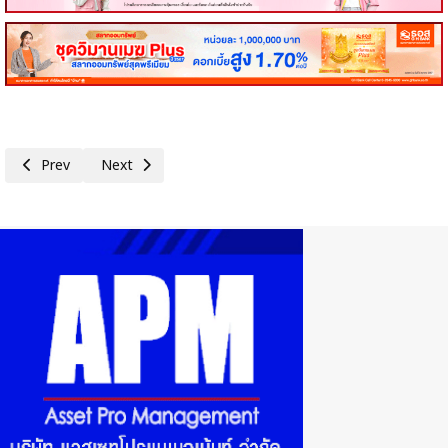
Previous article: ส.อ.ท. ชี้สัญญาณสันติภาพตะวันออกกลาง หนุนเศรษฐกิจไทย
Next article: พิมพ์ใจ เปิดนโยบาย '5I' เดินหน้ายกระดับอุตสาห
Prev
Next