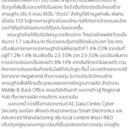
ตลาดหลักทรัพย์ฯ กว่า 300 บริษัท ล่าสุดที่ชี้ว่าได้รับผลกระทบในด้าน
ต้นทุนที่เพิ่มขึ้นและรายได้ปรับลดลง จึงจำเป็นต้องเร่งปรับโครงสร้าง
เศรษฐกิจ ปรับ K ขาบน ให้เป็น “ตัวเร่ง” สำคัญที่สร้างมูลค่าเพิ่ม ส่งผ่าน
เม็ดเงิน FDI ไปสู่ภาคเศรษฐกิจจริงของไทย ก่อให้เกิดการจ้างงานคนไทย
และทำให้ธุรกิจไทยสามารถได้รับประโยชน์มากขึ้น
เศรษฐกิจไทยได้รับปัจจัยหนุนจากโครงการ 'ไทยช่วยไทยพลัส'ด้วยเม็ด
เงินราว 1.7 แสนล้านบาท ที่จะช่วยกระตุ้นการใช้จ่ายในประเทศ โดย กกร.
ปรับเพิ่มการคาดการณ์เศรษฐกิจไทยให้ขยายตัวที่ 1.6%-2.0% จากเดิมที่
อยู่ที่ 1.2%-1.6% เงินเฟ้อเป็น 2.5-3.0% จาก 2.0-3.0% และปรับเพิ่มคาด
การณ์การส่งออกเป็นขยายตัว 8%-10% จากเดิมที่คาดว่าไม่ขยายตัว ตาม
ทิศทางการส่งออกสินค้าเทคโนโลยีที่เติบโตสูง ทั้งนี้ ประเทศไทยสามารถใช้
โอกาสจาก megatrend ด้านการลงทุน ในการเร่งปรับโครงสร้าง
เศรษฐกิจเพื่อให้ไทยเป็นจุดหมายของการย้ายฐานการผลิต สำนักงาน
Middle & Back Office ของบริษัทข้ามชาติ และการก้าวสู่ Regional
Hub ทั้งภาคการผลิต การบริการ และการเงิน
นอกจากนี้ ควรใช้โอกาสจากเทรนด์ AI, Data Center, Cyber
Security ของโลก เพื่อยกระดับอุตสาหกรรม Smart Electronics และ
Advanced Manufacturing เพิ่ม local content พัฒนา R&D
ปรับปรุงกฎหมายและกฎระเบียบที่เป็นอุปสรรคต่อการลงทุน ควบคู่กับ