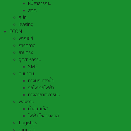
หนี้สาธารณะ
สศค.
ธปท.
leasing
ECON
พาณิชย์
การตลาด
ขายตรง
อุตสาหกรรม
SME
คมนาคม
ทางบก-ทางน้ำ
รถไฟ-รถไฟฟ้า
ทางอากาศ-การบิน
พลังงาน
น้ำมัน-แก๊ส
ไฟฟ้า-โซล่าร์เซลล์
Logistics
ยานยนต์