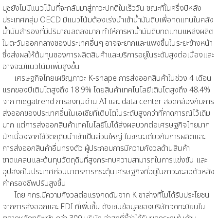
มุซยังไม่มีแนวโน้มที่จะกลับมาสู่ภาวะปกติในเร็ววัน ขณะที่ในครึ่งปีหลัง
ประเทศกลุ่ม OECD มีแนวโน้มต้องเร่งนำเข้าน้ำมันดิบเพื่อทดแทนในคลัง
น้ำมันสำรองที่มีปริมาณลดลงมาก ทำให้การหาน้ำมันดิบทดแทนแหล่งผลิต
ในตะวันออกกลางของประเทศอื่นๆ อาจจะยากและแพงขึ้นในระยะข้างหน้า
ซึ่งส่งผลให้ต้นทุนของการผลิตสินค้าและบริการอยู่ในระดับสูงต่อเนื่องและ
อาจจะมีแนวโน้มเพิ่มสูงขึ้น
เศรษฐกิจไทยเผชิญภาวะ K-shape การส่งออกสินค้าในช่วง 4 เดือน
แรกของปีเติบโตสูงถึง 18.9% โดยสินค้าเทคโนโลยีเติบโตสูงถึง 48.4%
จาก megatrend การลงทุนด้าน AI และ data center สอดคล้องกับการ
ส่งออกของประเทศอื่นในเอเชียที่เติบโตในระดับสูงกว่าที่คาดการณ์ไว้เดิม
มาก แต่การส่งออกสินค้าเทคโนโลยีไม่ได้ส่งผลบวกต่อเศรษฐกิจไทยมาก
นักเนื่องจากใช้วัตถุดิบนำเข้าเป็นส่วนใหญ่ ในขณะเดียวกันการผลิตและ
การส่งออกสินค้าอื่นทรงตัว ผู้ประกอบการมีความกังวลด้านสินค้า
ขาดแคลนและต้นทุนวัตถุดิบที่สูงกระทบความสามารถในการแข่งขัน และ
อุปสงค์ในประเทศก่อนมาตรการกระตุ้นเศรษฐกิจที่อยู่ในภาวะชะลอตัวหลัง
ค่าครองชีพปรับสูงขึ้น
โดย กกร.มีความกังวลต่อแรงกดดันจาก K ขาล่างที่ไม่ได้รับประโยชน์
จากการส่งออกและ FDI ที่เพิ่มขึ้น ดังเช่นข้อมูลของบริษัทจดทะบียนใน