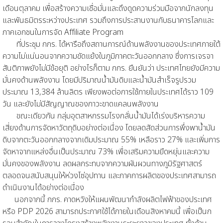
เดือนตุลาคม เพื่อสร้างความเชื่อมั่นและดึงดูดความร่วมมือจากนักลงทุน
และพันธมิตรระหว่างประเทศ รวมถึงการประสานงานกับธนาคารโลกและ
ภาคเอกชนในการจัด Affiliate Program
ที่ประชุม กกร. ได้หารือถึงสถานการณ์ด้านพลังงานของประเทศภายใต้
ความไม่แน่นอนจากความขัดแย้งในภูมิภาคตะวันออกกลาง ซึ่งการเจรจา
สันติภาพยังไม่มีข้อยุติ อย่างไรก็ตาม กกร. ยืนยันว่า ประเทศไทยยังมีความ
มั่นคงด้านพลังงาน โดยมีปริมาณน้ำมันดิบและน้ำมันสำเร็จรูปรวม
ประมาณ 13,384 ล้านลิตร เพียงพอต่อการใช้ภายในประเทศได้ราว 109
วัน และยังไม่มีสัญญาณของภาวะขาดแคลนพลังงาน
ขณะเดียวกัน กลุ่มอุตสาหกรรมโรงกลั่นน้ำมันได้เร่งบริหารความ
เสี่ยงด้านการจัดหาวัตถุดิบอย่างต่อเนื่อง โดยลดสัดส่วนการพึ่งพาน้ำมัน
ดิบจากตะวันออกกลางจากเดิมประมาณ 55% เหลือราว 27% และเพิ่มการ
จัดหาจากแหล่งอื่นเป็นประมาณ 73% เพื่อเสริมความยืดหยุ่นและความ
มั่นคงของพลังงาน ลดผลกระทบจากความผันผวนทางภูมิรัฐศาสตร์
ตลอดจนสนับสนุนให้ห่วงโซ่อุปทาน และภาคการผลิตของประเทศสามารถ
ดำเนินงานได้อย่างต่อเนื่อง
นอกจากนี้ กกร. คาดหวังให้แผนพัฒนากำลังผลิตไฟฟ้าของประเทศ
หรือ PDP 2026 สามารถประกาศใช้ได้ภายในเดือนสิงหาคมนี้ เพื่อเป็นก