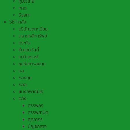
ภูมิใจไทย
กกต.
รัฐสภา
SET-คลัง
บริษัทจดทะเบียน
ตลาดหลักทรัพย์
ประกัน
หุ้นเด่นวันนี้
บทวิเคราะห์
ซุบซิบการลงทุน
บล.
กองทุน
กลต.
แบงก์พาณิชย์
คลัง
สรรพกร
สรรพสามิต
ศุลกากร
บัญชีกลาง