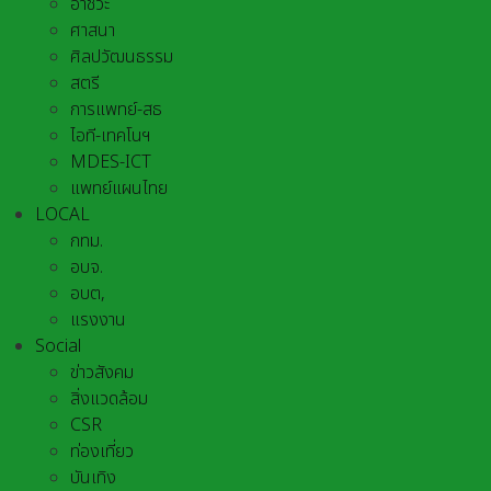
อาชีวะ
ศาสนา
ศิลปวัฒนธรรม
สตรี
การแพทย์-สธ
ไอที-เทคโนฯ
MDES-ICT
แพทย์แผนไทย
LOCAL
กทม.
อบจ.
อบต,
แรงงาน
Social
ข่าวสังคม
สิ่งแวดล้อม
CSR
ท่องเที่ยว
บันเทิง