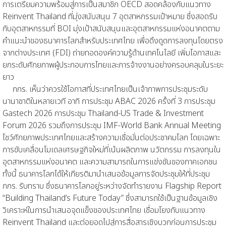
การเตรียมความพร้อมสู่การเป็นสมาชิก OECD สอดคล้องกับแนวทาง
Reinvent Thailand ที่มุ่งสนับสนุน 7 อุตสาหกรรมเป้าหมาย ซึ่งสอดรับ
กับอุตสาหกรรมที่ BOI มุ่งเป้าสนับสนุนและอุตสาหกรรมแห่งอนาคตตาม
คำแนะนำของธนาคารโลกสำหรับประเทศไทย เพื่อดึงดูดการลงทุนโดยตรง
จากต่างประเทศ (FDI) ถ่ายทอดองค์ความรู้ด้านเทคโนโลยี เพิ่มโอกาสและ
ยกระดับศักยภาพผู้ประกอบการไทยและการจ้างงานอย่างครอบคลุมในระยะ
ยาว
กกร. เห็นว่าควรใช้โอกาสที่ประเทศไทยเป็นเจ้าภาพการประชุมระดับ
นานาชาติในหลายเวที อาทิ การประชุม ABAC 2026 ครั้งที่ 3 การประชุม
Gastech 2026 การประชุม Thailand-US Trade & Investment
Forum 2026 รวมถึงการประชุม IMF-World Bank Annual Meeting
โชว์ศักยภาพประเทศไทยและสร้างความเชื่อมั่นต่อประชาคมโลก โดยเฉพาะ
การขับเคลื่อนโมเดลเศรษฐกิจใหม่ที่เน้นผลิตภาพ นวัตกรรม การลงทุนใน
อุตสาหกรรมแห่งอนาคต และความสามารถในการแข่งขันของภาคเอกชน
ทั้งนี้ ธนาคารโลกได้ให้เกียรติมานำเสนอข้อมูลการจัดประชุมให้ที่ประชุม
กกร. รับทราบ ซึ่งธนาคารโลกอยู่ระหว่างจัดทำรายงาน Flagship Report
“Building Thailand’s Future Today” ซึ่งสามารถใช้เป็นฐานข้อมูลเชิง
วิเคราะห์ในการนำเสนอจุดแข็งของประเทศไทย เชื่อมโยงกับแนวทาง
Reinvent Thailand และต่อยอดไปสู่การสื่อสารเชิงบวกก่อนการประชุม