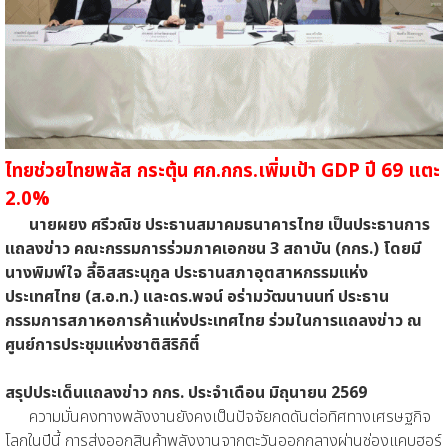
ไทยช่วยไทยพลัส กระตุ้น ศก.กกร.เพิ่มเป้า GDP ปี 69 แตะ
2.0%
นายผยง ศรีวณิช ประธานสมาคมธนาคารไทย เป็นประธานการ
แถลงข่าว คณะกรรมการร่วมภาคเอกชน 3 สถาบัน (กกร.) โดยมี
นางพิมพ์ใจ ลี้อิสสระนุกูล ประธานสภาอุตสาหกรรมแห่ง
ประเทศไทย (ส.อ.ท.) และดร.พจน์ อร่ามวัฒนานนท์ ประธาน
กรรมการสภาหอการค้าแห่งประเทศไทย ร่วมในการแถลงข่าว ณ
ศูนย์การประชุมแห่งชาติสิริกิติ์
สรุปประเด็นแถลงข่าว กกร. ประจำเดือน มิถุนายน 2569
ความมั่นคงทางพลังงานยังคงเป็นปัจจัยกดดันต่อทิศทางเศรษฐกิจ
โลกในปีนี้ การส่งออกสินค้าพลังงานจากตะวันออกกลางผ่านช่องแคบฮอร์