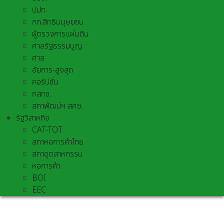
ปปท.
กก.สิทธิมนุษยชน
ผู้ตรวจการแผ่นดิน
ศาลรัฐธรรมนูญ
ศาล
อัยการ-สูงสุด
คอรัปชั่น
กสทช.
สภาพัฒน์ฯ สศช.
รัฐวิสาหกิจ
CAT-TOT
สภาหอการค้าไทย
สภาอุตสาหกรรม
หอการค้า
BOI
EEC