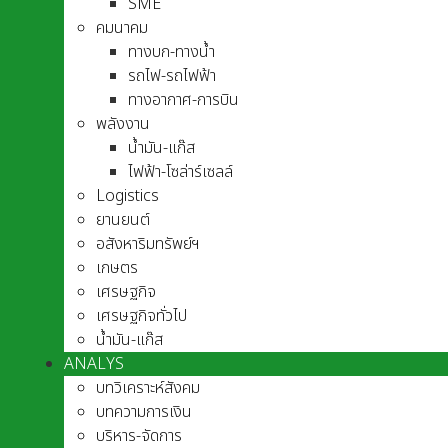
SME
คมนาคม
ทางบก-ทางน้ำ
รถไฟ-รถไฟฟ้า
ทางอากาศ-การบิน
พลังงาน
น้ำมัน-แก๊ส
ไฟฟ้า-โซล่าร์เซลล์
Logistics
ยานยนต์
อสังหาริมทรัพย์ฯ
เกษตร
เศรษฐกิจ
เศรษฐกิจทั่วไป
น้ำมัน-แก๊ส
ANALYS
บทวิเคราะห์สังคม
บทความการเงิน
บริหาร-จัดการ