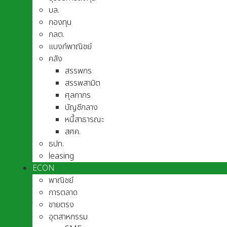
บล.
กองทุน
กลต.
แบงก์พาณิชย์
คลัง
สรรพกร
สรรพสามิต
ศุลกากร
บัญชีกลาง
หนี้สาธารณะ
สศค.
ธปท.
leasing
ECON
พาณิชย์
การตลาด
ขายตรง
อุตสาหกรรม