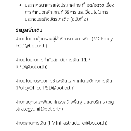
ประกาศธนาคารแห่งประเทศไทย ที่ ๒๔/๒๕๖๙ เรื่อง
การกำหนดหลักเกณฑ์ วิธีการ และเงื่อนไขในการ
ประกอบธุรกิจบัตรเครดิต (ฉบับที่ ๒)
ข้อมูลเพิ่มเติม:
ฝ่ายนโยบายคุ้มครองผู้ใช้บริการทางการเงิน (
MCPolicy-
FCD@bot.or.th
)
ฝ่ายนโยบายการกำกับสถาบันการเงิน (
RLP-
RPD@bot.or.th
)
ฝ่ายนโยบายระบบการชำระเงินและเทคโนโลยีทางการเงิน
(
PolicyOffice-PSD@bot.or.th
)
ฝ่ายกลยุทธ์และพัฒนาโครงสร้างพื้นฐานและบริการ (
pig-
strategyunit@bot.or.th
)
ฝ่ายตลาดการเงิน (
FMInfrastructure@bot.or.th
)