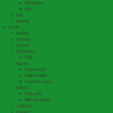
หนี้สาธารณะ
สศค.
ธปท.
leasing
ECON
พาณิชย์
การตลาด
ขายตรง
อุตสาหกรรม
SME
คมนาคม
ทางบก-ทางน้ำ
รถไฟ-รถไฟฟ้า
ทางอากาศ-การบิน
พลังงาน
น้ำมัน-แก๊ส
ไฟฟ้า-โซล่าร์เซลล์
Logistics
ยานยนต์