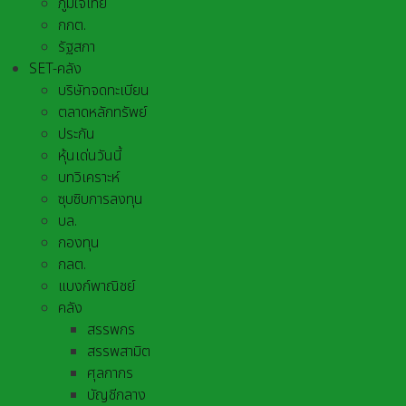
ภูมิใจไทย
กกต.
รัฐสภา
SET-คลัง
บริษัทจดทะเบียน
ตลาดหลักทรัพย์
ประกัน
หุ้นเด่นวันนี้
บทวิเคราะห์
ซุบซิบการลงทุน
บล.
กองทุน
กลต.
แบงก์พาณิชย์
คลัง
สรรพกร
สรรพสามิต
ศุลกากร
บัญชีกลาง