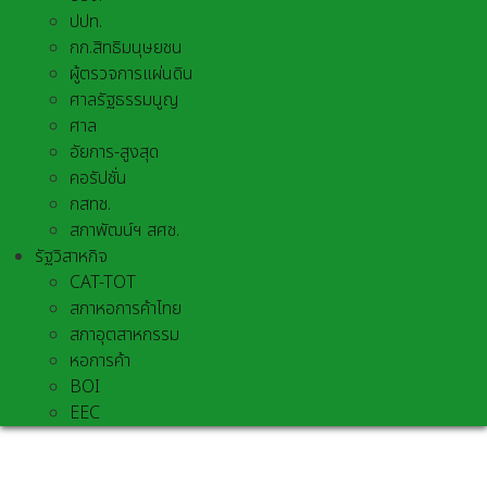
ปปท.
กก.สิทธิมนุษยชน
ผู้ตรวจการแผ่นดิน
ศาลรัฐธรรมนูญ
ศาล
อัยการ-สูงสุด
คอรัปชั่น
กสทช.
สภาพัฒน์ฯ สศช.
รัฐวิสาหกิจ
CAT-TOT
สภาหอการค้าไทย
สภาอุตสาหกรรม
หอการค้า
BOI
EEC