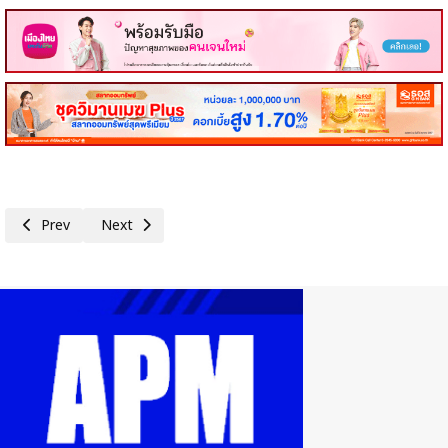
Previous article: ธปท. ยันไม่มีนโยบายให้ใบอนุญาตประกอบธุรกิจ FOREX ชี้ฝ่า
Next article: ธปท.มองเศรษฐกิจไทยปี 2569 โน้มขยายตัวชะลอลง
Prev
Next