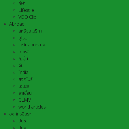
กีฬา
Lifestile
VDO Clip
Abroad
สหรัฐอเมริกา
ยุโรป
ตะวันออกกลาง
เกาหลี
ญี่ปุ่น
จีน
India
สิงคโปร์
เอเชีย
อาเชี่ยน
CLMV
world articles
องค์กรอิสระ
ปปช.
ปปง.