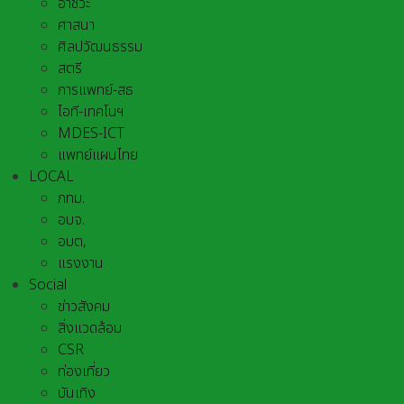
อาชีวะ
ศาสนา
ศิลปวัฒนธรรม
สตรี
การแพทย์-สธ
ไอที-เทคโนฯ
MDES-ICT
แพทย์แผนไทย
LOCAL
กทม.
อบจ.
อบต,
แรงงาน
Social
ข่าวสังคม
สิ่งแวดล้อม
CSR
ท่องเที่ยว
บันเทิง