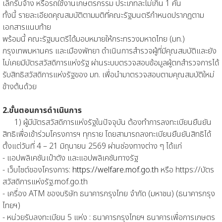
เล็กรับจ้าง หรือรถใช้งานเกษตรกรรม ประเภทละไม่เกิน 1 คัน
ทั้งนี้ รายละเอียดคุณสมบัติตามมติที่คณะรัฐมนตรีกำหนดปรากฏตาม
เอกสารแนบท้าย
พร้อมนี้ คณะรัฐมนตรีได้มอบหมายให้กระทรวงมหาดไทย (มท.)
กรุงเทพมหานคร และเมืองพัทยา ดำเนินการสำรวจผู้ที่มีคุณสมบัติและยัง
ไม่เคยมีบัตรสวัสดิการแห่งรัฐ ผ่านระบบตรวจสอบข้อมูลผู้ตกสำรวจการได้
รับสิทธิสวัสดิการแห่งรัฐของ มท. เพื่อนำมาตรวจสอบตามคุณสมบัติใหม่
ข้างต้นด้วย
2.ขั้นตอนการดำเนินการ
1) ผู้มีบัตรสวัสดิการแห่งรัฐในปัจจุบัน ต้องทำการลงทะเบียนยืนยัน
สิทธิเพื่อเข้าร่วมโครงการฯ ทุกราย โดยสามารถลงทะเบียนยืนยันสิทธิได้
ตั้งแต่วันที่ 4 – 21 มิถุนายน 2569 ผ่านช่องทางต่าง ๆ ได้แก่
- แอปพลิเคชันเป๋าตัง และแอปพลิเคชันทางรัฐ
- เว็บไซต์ของโครงการ:
https://welfare.mof.go.th
หรือ https://บัตร
สวัสดิการแห่งรัฐ.mof.go.th
- เครื่อง ATM ของบริษัท ธนาคารกรุงไทย จำกัด (มหาชน) (ธนาคารกรุง
ไทยฯ)
- หน่วยรับลงทะเบียน 5 แห่ง : ธนาคารกรุงไทยฯ ธนาคารเพื่อการเกษตร