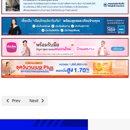
Previous article: เริ่มแล้ววันนี้! ลงทะเบียนยืนยันสิทธิ'บัตรสวัสดิการแห่งรัฐ ป
Next article: 'เอกนิติ'นำทีมลงพื้นที่ติดตามความพร้อม'ไทยช่วย
Prev
Next