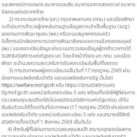
และสหกรณ์การเกษตร ธนาคารออมสิน ธนาคารอาคารสงเคราะห์ ธนาคาร
อิสลามแห่งประเทศไทย
2) กระทรวงมหาดไทย (มท.) กรุงเทพมหานคร (กทม.) และเมืองพัทยา
จะดำเนินการสำรวจผู้ตกหล่นตามฐานข้อมูลความจําเป็นพื้นฐาน (จปฐ.)
ของกรมการพัฒนาชุมชน (พช.) หรือระบบสมุดพกครอบครัว
อิเล็กทรอนิกส์ของกระทรวงการพัฒนาสังคมและความมั่นคงของมนุษย์
(พม.) และลงทะเบียนข้อมูล ผ่านระบบตรวจสอบข้อมูลผู้ตกสำรวจการได้
รับสิทธิสวัสดิการแห่งรัฐของ มท. โดยเจ้าหน้าที่ของ มท. กทม. และเมือง
พัทยา จะอำนวยความสะดวกในการรับลงทะเบียนในพื้นที่โดยตรง
3) การประกาศผลผู้ลงทะเบียนจะมีในวันที่ 17 กรกฎาคม 2569 ผ่าน
ช่องทางแอปพลิเคชันเป๋าตัง และแอปพลิเคชันทางรัฐ เว็บไซต์
https://welfare.mof.go.th
หรือ https://บัตรสวัสดิการแห่ง
รัฐ.mof.go.th และหน่วยรับลงทะเบียน 5 แห่ง พร้อมทั้งเปิดให้ผู้ที่ผ่านการ
ตรวจสอบคุณสมบัติแต่ยังไม่เคยมีบัตรสวัสดิการแห่งรัฐมาก่อน เข้าไป
ยืนยันตัวตนได้ตั้งแต่วันที่ประกาศผล (17 กรกฎาคม 2569) ผ่านช่องทาง
แอปพลิเคชันเป๋าตัง และหน่วยรับลงทะเบียน 5 แห่ง และสามารถใช้สิทธิ
สวัสดิการตั้งแต่วันที่ 1 สิงหาคม 2569 เป็นต้นไป
4) สำหรับผู้ที่ไม่ผ่านการตรวจสอบคุณสมบัติ สามารถอุทธรณ์ผลการ
ตรวจสอบผ่านช่องทาง แอปพลิเคชันเป๋าตัง และแอปพลิเคชันทางรัฐ