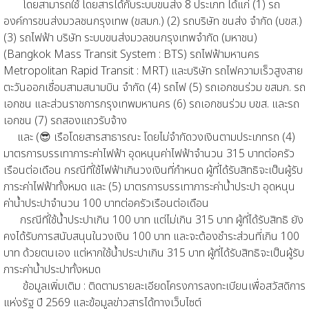
โดยสามารถใช้ โดยสารได้กับระบบขนส่ง 8 ประเภท ได้แก่ (1) รถ
องค์การขนส่งมวลชนกรุงเทพ (ขสมก.) (2) รถบริษัท ขนส่ง จำกัด (บขส.)
(3) รถไฟฟ้า บริษัท ระบบขนส่งมวลชนกรุงเทพจำกัด (มหาชน)
(Bangkok Mass Transit System : BTS) รถไฟฟ้ามหานคร
Metropolitan Rapid Transit : MRT) และบริษัท รถไฟความเร็วสูงสาย
ตะวันออกเชื่อมสามสนามบิน จำกัด (4) รถไฟ (5) รถเอกชนร่วม ขสมก. รถ
เอกชน และส่วนราชการกรุงเทพมหานคร (6) รถเอกชนร่วม บขส. และรถ
เอกชน (7) รถสองแถวรับจ้าง
และ (😎 เรือโดยสารสาธารณะ โดยไม่จำกัดวงเงินตามประเภทรถ (4)
มาตรการบรรเทาภาระค่าไฟฟ้า อุดหนุนค่าไฟฟ้าจำนวน 315 บาทต่อครัว
เรือนต่อเดือน กรณีที่ใช้ไฟฟ้าเกินวงเงินที่กำหนด ผู้ที่ได้รับสิทธิจะเป็นผู้รับ
ภาระค่าไฟฟ้าทั้งหมด และ (5) มาตรการบรรเทาภาระค่าน้ำประปา อุดหนุน
ค่าน้ำประปาจำนวน 100 บาทต่อครัวเรือนต่อเดือน
กรณีที่ใช้น้ำประปาเกิน 100 บาท แต่ไม่เกิน 315 บาท ผู้ที่ได้รับสิทธิ ยัง
คงได้รับการสนับสนุนในวงเงิน 100 บาท และจะต้องชำระส่วนที่เกิน 100
บาท ด้วยตนเอง แต่หากใช้น้ำประปาเกิน 315 บาท ผู้ที่ได้รับสิทธิจะเป็นผู้รับ
ภาระค่าน้ำประปาทั้งหมด
ข้อมูลเพิ่มเติม : ติดตามรายละเอียดโครงการลงทะเบียนเพื่อสวัสดิการ
แห่งรัฐ ปี 2569 และข้อมูลข่าวสารได้ทางเว็บไซต์