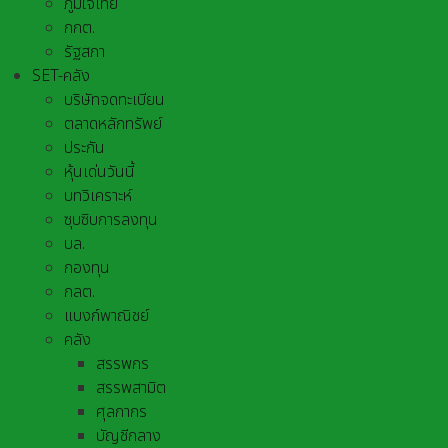
ภูมิใจไทย
กกต.
รัฐสภา
SET-คลัง
บริษัทจดทะเบียน
ตลาดหลักทรัพย์
ประกัน
หุ้นเด่นวันนี้
บทวิเคราะห์
ซุบซิบการลงทุน
บล.
กองทุน
กลต.
แบงก์พาณิชย์
คลัง
สรรพกร
สรรพสามิต
ศุลกากร
บัญชีกลาง