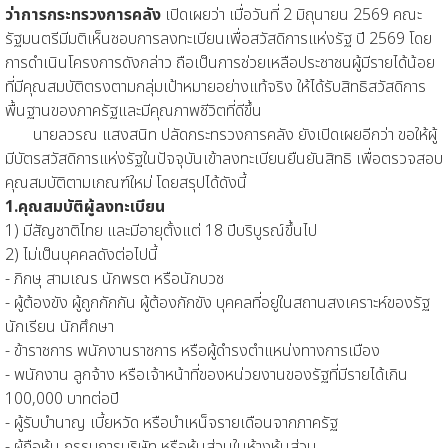
ว่าการกระทรวงการคลัง
เปิดเผยว่า เมื่อวันที่ 2 มิถุนายน 2569 คณะ
รัฐมนตรีมีมติเห็นชอบการลงทะเบียนเพื่อสวัสดิการแห่งรัฐ ปี 2569 โดย
การดำเนินโครงการดังกล่าว ถือเป็นการช่วยเหลือประชาชนผู้มีรายได้น้อย
ที่มีคุณสมบัติตรงตามกลุ่มเป้าหมายอย่างแท้จริง ให้ได้รับสิทธิสวัสดิการ
พื้นฐานของภาครัฐและมีคุณภาพชีวิตที่ดีขึ้น
นายลวรณ แสงสนิท ปลัดกระทรวงการคลัง ยังเปิดเผยอีกว่า ขอให้ผู้
มีบัตรสวัสดิการแห่งรัฐในปัจจุบันเข้าลงทะเบียนยืนยันสิทธิ เพื่อตรวจสอบ
คุณสมบัติตามเกณฑ์ใหม่ โดยสรุปได้ดังนี้
1.คุณสมบัติผู้ลงทะเบียน
1) มีสัญชาติไทย และมีอายุตั้งแต่ 18 ปีบริบูรณ์ขึ้นไป
2) ไม่เป็นบุคคลดังต่อไปนี้
- ภิกษุ สามเณร นักพรต หรือนักบวช
- ผู้ต้องขัง ผู้ถูกกักกัน ผู้ต้องกักขัง บุคคลที่อยู่ในสถานสงเคราะห์ของรัฐ
นักเรียน นักศึกษา
- ข้าราชการ พนักงานราชการ หรือผู้ดำรงตำแหน่งทางการเมือง
- พนักงาน ลูกจ้าง หรือเจ้าหน้าที่ของหน่วยงานของรัฐที่มีรายได้เกิน
100,000 บาทต่อปี
- ผู้รับบำนาญ เบี้ยหวัด หรือบำเหน็จรายเดือนจากภาครัฐ
- ผู้ถือหุ้น กรรมการบริษัท หรือหุ้นส่วนในห้างหุ้นส่วน