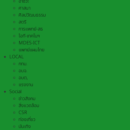
อาชีวะ
ศาสนา
ศิลปวัฒนธรรม
สตรี
การแพทย์-สธ
ไอที-เทคโนฯ
MDES-ICT
แพทย์แผนไทย
LOCAL
กทม.
อบจ.
อบต,
แรงงาน
Social
ข่าวสังคม
สิ่งแวดล้อม
CSR
ท่องเที่ยว
บันเทิง