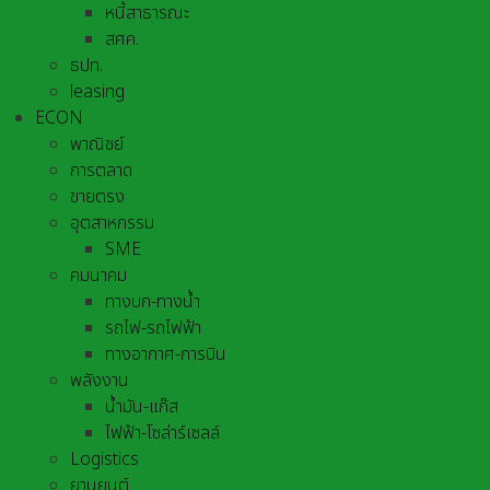
หนี้สาธารณะ
สศค.
ธปท.
leasing
ECON
พาณิชย์
การตลาด
ขายตรง
อุตสาหกรรม
SME
คมนาคม
ทางบก-ทางน้ำ
รถไฟ-รถไฟฟ้า
ทางอากาศ-การบิน
พลังงาน
น้ำมัน-แก๊ส
ไฟฟ้า-โซล่าร์เซลล์
Logistics
ยานยนต์