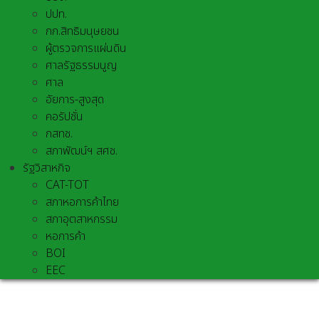
ปปท.
กก.สิทธิมนุษยชน
ผู้ตรวจการแผ่นดิน
ศาลรัฐธรรมนูญ
ศาล
อัยการ-สูงสุด
คอรัปชั่น
กสทช.
สภาพัฒน์ฯ สศช.
รัฐวิสาหกิจ
CAT-TOT
สภาหอการค้าไทย
สภาอุตสาหกรรม
หอการค้า
BOI
EEC