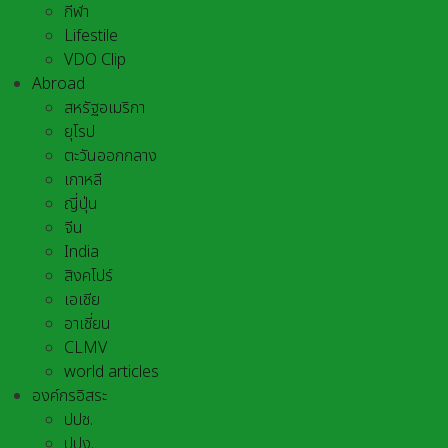
กีฬา
Lifestile
VDO Clip
Abroad
สหรัฐอเมริกา
ยุโรป
ตะวันออกกลาง
เกาหลี
ญี่ปุ่น
จีน
India
สิงคโปร์
เอเชีย
อาเชี่ยน
CLMV
world articles
องค์กรอิสระ
ปปช.
ปปง.