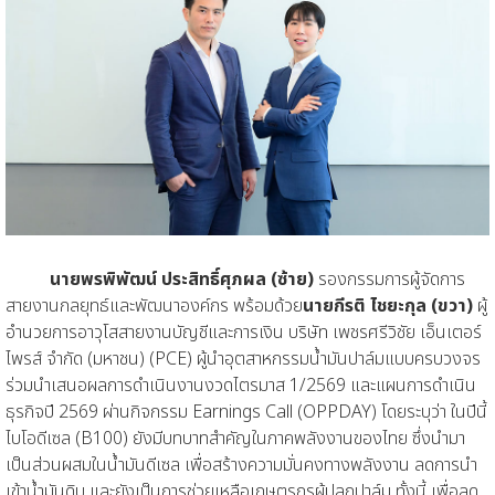
นายพรพิพัฒน์ ประสิทธิ์ศุภผล (ซ้าย)
รองกรรมการผู้จัดการ
สายงานกลยุทธ์และพัฒนาองค์กร พร้อมด้วย
นายกีรติ ไชยะกุล (ขวา)
ผู้
อำนวยการอาวุโสสายงานบัญชีและการเงิน บริษัท เพชรศรีวิชัย เอ็นเตอร์
ไพรส์ จำกัด (มหาชน) (PCE) ผู้นำอุตสาหกรรมน้ำมันปาล์มแบบครบวงจร
ร่วมนำเสนอผลการดำเนินงานงวดไตรมาส 1/2569 และแผนการดำเนิน
ธุรกิจปี 2569 ผ่านกิจกรรม Earnings Call (OPPDAY) โดยระบุว่า ในปีนี้
ไบโอดีเซล (B100) ยังมีบทบาทสำคัญในภาคพลังงานของไทย ซึ่งนำมา
เป็นส่วนผสมในน้ำมันดีเซล เพื่อสร้างความมั่นคงทางพลังงาน ลดการนำ
เข้าน้ำมันดิบ และยังเป็นการช่วยเหลือเกษตรกรผู้ปลูกปาล์ม ทั้งนี้ เพื่อลด