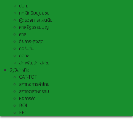
ปปท.
กก.สิทธิมนุษยชน
ผู้ตรวจการแผ่นดิน
ศาลรัฐธรรมนูญ
ศาล
อัยการ-สูงสุด
คอรัปชั่น
กสทช.
สภาพัฒน์ฯ สศช.
รัฐวิสาหกิจ
CAT-TOT
สภาหอการค้าไทย
สภาอุตสาหกรรม
หอการค้า
BOI
EEC