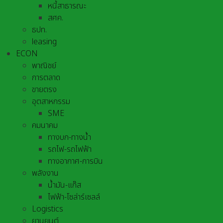
หนี้สาธารณะ
สศค.
ธปท.
leasing
ECON
พาณิชย์
การตลาด
ขายตรง
อุตสาหกรรม
SME
คมนาคม
ทางบก-ทางน้ำ
รถไฟ-รถไฟฟ้า
ทางอากาศ-การบิน
พลังงาน
น้ำมัน-แก๊ส
ไฟฟ้า-โซล่าร์เซลล์
Logistics
ยานยนต์