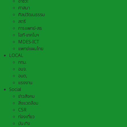
อาชีวะ
ศาสนา
ศิลปวัฒนธรรม
สตรี
การแพทย์-สธ
ไอที-เทคโนฯ
MDES-ICT
แพทย์แผนไทย
LOCAL
กทม.
อบจ.
อบต,
แรงงาน
Social
ข่าวสังคม
สิ่งแวดล้อม
CSR
ท่องเที่ยว
บันเทิง