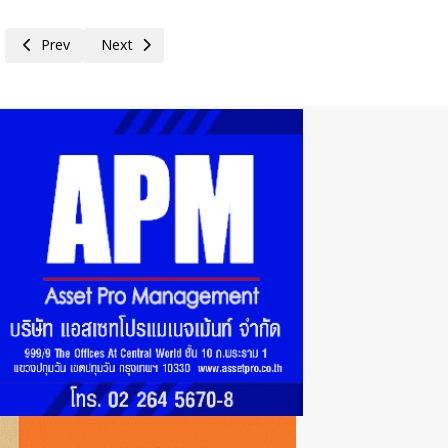
Previous article: SMO โชว์ศักยภาพธุรกิจพบนักลงทุนอุบลฯ เดินเครื่องโรง
Next article: PANEL เชิญชวนรับฟังข้อมูลเด็ด! Earnings Call 
Prev
Next