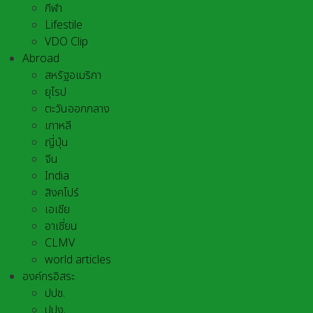
กีฬา
Lifestile
VDO Clip
Abroad
สหรัฐอเมริกา
ยุโรป
ตะวันออกกลาง
เกาหลี
ญี่ปุ่น
จีน
India
สิงคโปร์
เอเชีย
อาเชี่ยน
CLMV
world articles
องค์กรอิสระ
ปปช.
ปปง.