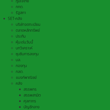
ภูมิใจไทย
กกต.
รัฐสภา
SET-คลัง
บริษัทจดทะเบียน
ตลาดหลักทรัพย์
ประกัน
หุ้นเด่นวันนี้
บทวิเคราะห์
ซุบซิบการลงทุน
บล.
กองทุน
กลต.
แบงก์พาณิชย์
คลัง
สรรพกร
สรรพสามิต
ศุลกากร
บัญชีกลาง