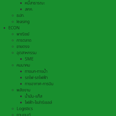
หนี้สาธารณะ
สศค.
ธปท.
leasing
ECON
พาณิชย์
การตลาด
ขายตรง
อุตสาหกรรม
SME
คมนาคม
ทางบก-ทางน้ำ
รถไฟ-รถไฟฟ้า
ทางอากาศ-การบิน
พลังงาน
น้ำมัน-แก๊ส
ไฟฟ้า-โซล่าร์เซลล์
Logistics
ยานยนต์