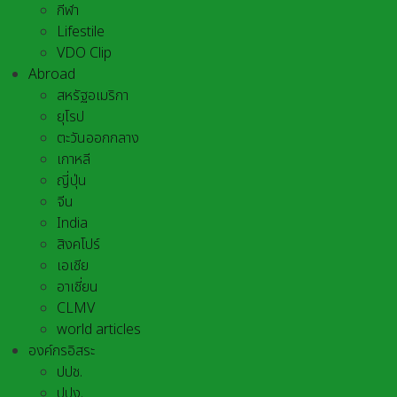
กีฬา
Lifestile
VDO Clip
Abroad
สหรัฐอเมริกา
ยุโรป
ตะวันออกกลาง
เกาหลี
ญี่ปุ่น
จีน
India
สิงคโปร์
เอเชีย
อาเชี่ยน
CLMV
world articles
องค์กรอิสระ
ปปช.
ปปง.