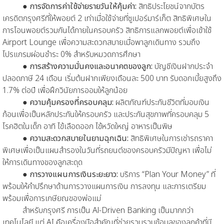
●
การจัดการค่าใช้จ่ายรายวันให้คุ้มค่า:
สิทธิประโยชน์จากบัตร
เครดิตกรุงศรีที่ให้พอยต์ 2 เท่าเมื่อใช้จ่ายที่ซูเปอร์มาร์เก็ต สิทธิพิเศษใน
การโอนพอยต์รวมกันได้ภายในครอบครัว สิทธิการแลกพอยต์เพื่อเข้าใช้
Airport Lounge เพื่อความสะดวกสบายเมื่อพาลูกเดินทาง รวมถึง
โปรแกรมผ่อนชำระ 0% สำหรับหมวดการศึกษา
●
การสร้างความมั่นคงและอนาคตของลูก:
บัญชีเงินฝากประจำ
ปลอดภาษี 24 เดือน เริ่มต้นฝากเพียงเดือนละ 500 บาท รับดอกเบี้ยสูงถึง
1.7% ต่อปี เพื่อฝึกวินัยการออมให้ลูกน้อย
●
ความคุ้มครองที่ครอบคลุม:
ผลิตภัณฑ์ประกันชีวิตที่มอบเงิน
ก้อนเพื่อเป็นหลักประกันให้ครอบครัว และประกันสุขภาพที่ครอบคลุม 5
โรคฮิตในเด็ก อาทิ ไข้เลือดออก ไข้หวัดใหญ่ อาหารเป็นพิษ
●
ความสะดวกสบายในยามฉุกเฉิน:
สิทธิพิเศษในการเช่ารถราคา
พิเศษเพื่อเป็นแผนสำรองในวันที่รถยนต์ของครอบครัวมีปัญหา เพื่อไม่
ให้การเดินทางของลูกสะดุด
●
การวางแผนการเงินระยะยาว:
บริการ “Plan Your Money” ที่
พร้อมให้คำปรึกษาด้านการวางแผนการเงิน การลงทุน และการเตรียม
พร้อมเพื่อการเกษียณของพ่อแม่
สำหรับกรุงศรี การเป็น Al-Driven Banking เป็นมากกว่า
เทคโนโลยี แต่ AI คือเครื่องมือสำคัญที่ช่วยรวบรวมข้อมูลของลูกค้าที่มี