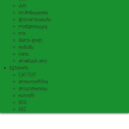
ปปท.
กก.สิทธิมนุษยชน
ผู้ตรวจการแผ่นดิน
ศาลรัฐธรรมนูญ
ศาล
อัยการ-สูงสุด
คอรัปชั่น
กสทช.
สภาพัฒน์ฯ สศช.
รัฐวิสาหกิจ
CAT-TOT
สภาหอการค้าไทย
สภาอุตสาหกรรม
หอการค้า
BOI
EEC