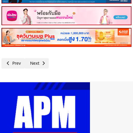
Previous article: EXIM BANK แต่งตั้งผู้อำนวยการฝ่ายวาณิชธนกิจ
Next article: เหมียวจด เปิดตัวฟีเจอร์ ‘เหมียวดู’ เปลี่ยนเรื่องกา
Prev
Next