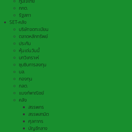
ภูมิใจไทย
กกต.
รัฐสภา
SET-คลัง
บริษัทจดทะเบียน
ตลาดหลักทรัพย์
ประกัน
หุ้นเด่นวันนี้
บทวิเคราะห์
ซุบซิบการลงทุน
บล.
กองทุน
กลต.
แบงก์พาณิชย์
คลัง
สรรพกร
สรรพสามิต
ศุลกากร
บัญชีกลาง