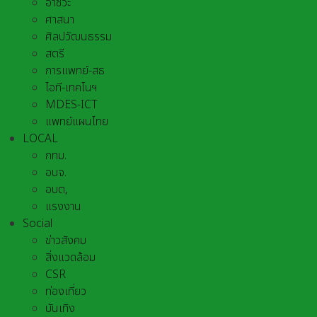
อาชีวะ
ศาสนา
ศิลปวัฒนธรรม
สตรี
การแพทย์-สธ
ไอที-เทคโนฯ
MDES-ICT
แพทย์แผนไทย
LOCAL
กทม.
อบจ.
อบต,
แรงงาน
Social
ข่าวสังคม
สิ่งแวดล้อม
CSR
ท่องเที่ยว
บันเทิง