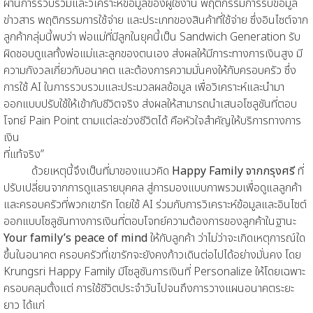
ผ่านการรวบรวมและวิเคราะห์ข้อมูลของผู้ใช้งาน พฤติกรรมการรับข้อมูล
ข่าวสาร พฤติกรรมการใช้จ่าย และประเภทของสินค้าที่ใช้จ่าย ซึ่งอินไซต์จาก
ลูกค้ากลุ่มนี้พบว่า พ่อแม่ที่มีลูกในยุคนี้เป็น Sandwich Generation รับ
ผิดชอบดูแลทั้งพ่อแม่และลูกของตนเอง ส่งผลให้มีภาระทางการเงินสูง มี
ความกังวลเกี่ยวกับอนาคต และต้องการความมั่นคงให้กับครอบครัว ซึ่ง
การใช้ AI ในการรวบรวมและประมวลผลข้อมูล เพื่อวิเคราะห์และนำมา
ออกแบบปรับใช้ให้เข้ากับชีวิตจริง ส่งผลให้สามารถนำเสนอโซลูชันที่ตอบ
โจทย์ Pain Point ตามแต่ละช่วงชีวิตได้ คือหัวใจสำคัญให้บริการทางการ
เงิน
ที่แท้จริง”
ด้วยเหตุนี้จึงเป็นที่มาของแนวคิด
Happy Family จากกรุงศรี
ที่
ปรับเปลี่ยนจากการดูแลรายบุคคล สู่การมองแบบภาพรวมเพื่อดูแลลูกค้า
และครอบครัวที่พวกเขารัก โดยใช้ AI ร่วมกับการวิเคราะห์ข้อมูลและอินไซต์
ออกแบบโซลูชันทางการเงินที่ตอบโจทย์ความต้องการของลูกค้าในฐานะ
Your family’s peace of mind
ให้กับลูกค้า ว่าไม่ว่าจะเกิดเหตุการณ์ใด
ขึ้นในอนาคต ครอบครัวที่เขารักจะยังคงก้าวเดินต่อไปได้อย่างมั่นคง โดย
Krungsri Happy Family มีโซลูชันการเงินที่ Personalize ให้โดยเฉพาะ
ครอบคลุมตั้งแต่ การใช้ชีวิตประจำวันไปจนถึงการวางแผนอนาคตระยะ
ยาว ได้แก่