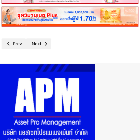
Previous article: หลักทรัพย์บัวหลวง ปลื้ม ‘TFEX Master’ กระแสตอบรับคึกคัก
Next article: DMT จัดกิจกรรม Earnings Call (OPPDAY) ป
Prev
Next