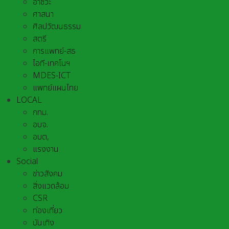
อาชีวะ
ศาสนา
ศิลปวัฒนธรรม
สตรี
การแพทย์-สธ
ไอที-เทคโนฯ
MDES-ICT
แพทย์แผนไทย
LOCAL
กทม.
อบจ.
อบต,
แรงงาน
Social
ข่าวสังคม
สิ่งแวดล้อม
CSR
ท่องเที่ยว
บันเทิง