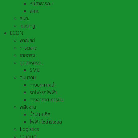
หนี้สาธารณะ
สศค.
ธปท.
leasing
ECON
พาณิชย์
การตลาด
ขายตรง
อุตสาหกรรม
SME
คมนาคม
ทางบก-ทางน้ำ
รถไฟ-รถไฟฟ้า
ทางอากาศ-การบิน
พลังงาน
น้ำมัน-แก๊ส
ไฟฟ้า-โซล่าร์เซลล์
Logistics
ยานยนต์