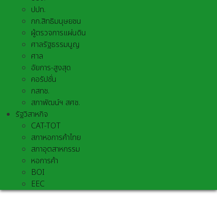
ปปท.
กก.สิทธิมนุษยชน
ผู้ตรวจการแผ่นดิน
ศาลรัฐธรรมนูญ
ศาล
อัยการ-สูงสุด
คอรัปชั่น
กสทช.
สภาพัฒน์ฯ สศช.
รัฐวิสาหกิจ
CAT-TOT
สภาหอการค้าไทย
สภาอุตสาหกรรม
หอการค้า
BOI
EEC