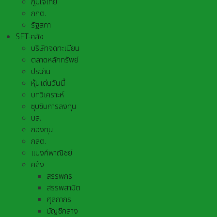
ภูมิใจไทย
กกต.
รัฐสภา
SET-คลัง
บริษัทจดทะเบียน
ตลาดหลักทรัพย์
ประกัน
หุ้นเด่นวันนี้
บทวิเคราะห์
ซุบซิบการลงทุน
บล.
กองทุน
กลต.
แบงก์พาณิชย์
คลัง
สรรพกร
สรรพสามิต
ศุลกากร
บัญชีกลาง