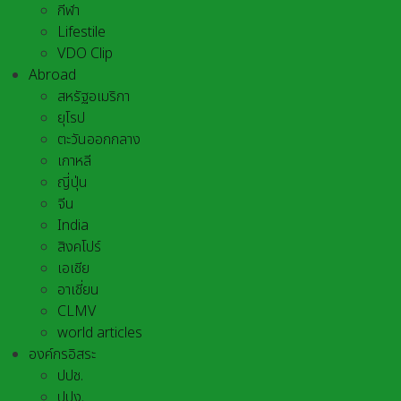
กีฬา
Lifestile
VDO Clip
Abroad
สหรัฐอเมริกา
ยุโรป
ตะวันออกกลาง
เกาหลี
ญี่ปุ่น
จีน
India
สิงคโปร์
เอเชีย
อาเชี่ยน
CLMV
world articles
องค์กรอิสระ
ปปช.
ปปง.