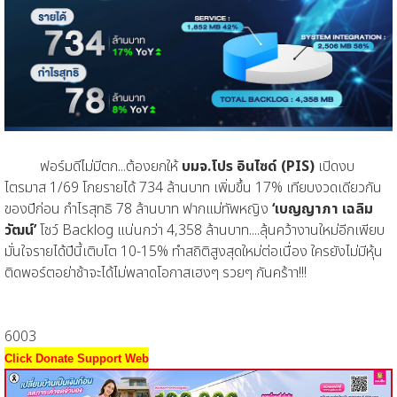
ฟอร์มดีไม่มีตก...ต้องยกให้
บมจ.โปร อินไซด์ (PIS)
เปิดงบ
ไตรมาส 1/69 โกยรายได้ 734 ล้านบาท เพิ่มขึ้น 17% เทียบงวดเดียวกัน
ของปีก่อน กำไรสุทธิ 78 ล้านบาท ฟากแม่ทัพหญิง
‘เบญญาภา เฉลิม
วัฒน์’
โชว์ Backlog แน่นกว่า 4,358 ล้านบาท....ลุ้นคว้างานใหม่อีกเพียบ
มั่นใจรายได้ปีนี้เติบโต 10-15% ทำสถิติสูงสุดใหม่ต่อเนื่อง ใครยังไม่มีหุ้น
ติดพอร์ตอย่าช้าจะได้ไม่พลาดโอกาสเฮงๆ รวยๆ กันคร้าา!!!
6003
Click Donate Support Web