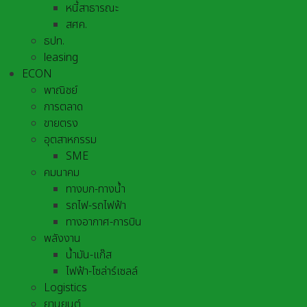
หนี้สาธารณะ
สศค.
ธปท.
leasing
ECON
พาณิชย์
การตลาด
ขายตรง
อุตสาหกรรม
SME
คมนาคม
ทางบก-ทางน้ำ
รถไฟ-รถไฟฟ้า
ทางอากาศ-การบิน
พลังงาน
น้ำมัน-แก๊ส
ไฟฟ้า-โซล่าร์เซลล์
Logistics
ยานยนต์