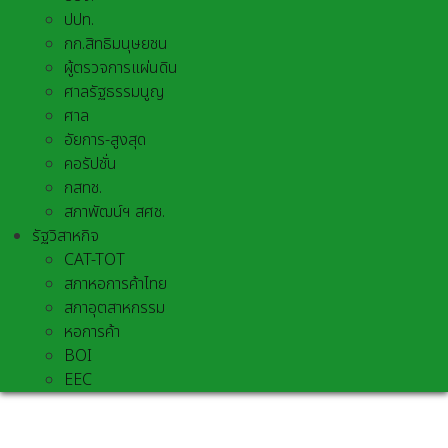
ปปท.
กก.สิทธิมนุษยชน
ผู้ตรวจการแผ่นดิน
ศาลรัฐธรรมนูญ
ศาล
อัยการ-สูงสุด
คอรัปชั่น
กสทช.
สภาพัฒน์ฯ สศช.
รัฐวิสาหกิจ
CAT-TOT
สภาหอการค้าไทย
สภาอุตสาหกรรม
หอการค้า
BOI
EEC