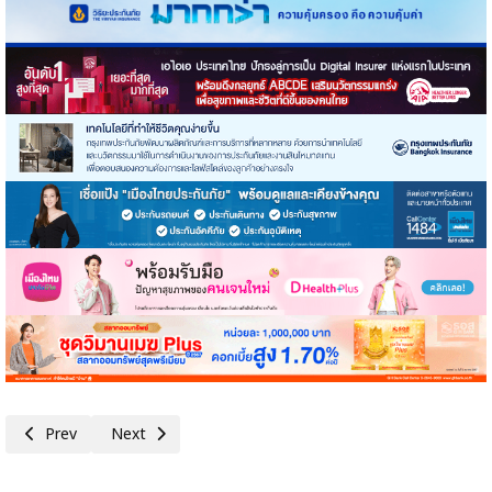
Previous article: ธอส.จัดพิธีถวายพระพรชัยมงคล เนื่องในโอกาสพระราชพิธ
Next article: ธอส.แสดงความยินดีเนื่องในโอกาสวันคล้ายวันส
Prev
Next