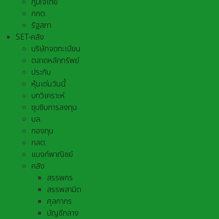
ภูมิใจไทย
กกต.
รัฐสภา
SET-คลัง
บริษัทจดทะเบียน
ตลาดหลักทรัพย์
ประกัน
หุ้นเด่นวันนี้
บทวิเคราะห์
ซุบซิบการลงทุน
บล.
กองทุน
กลต.
แบงก์พาณิชย์
คลัง
สรรพกร
สรรพสามิต
ศุลกากร
บัญชีกลาง