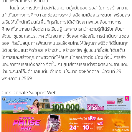
บ้านวะกะเลโค๊ะ ร่วมรับมอบ
โดยโครงการดังกล่าวสะท้อนความมุ่งมั่นของ ธอส. ในการสร้างความ
เท่าเทียมทางการศึกษา ลดช่องว่างระหว่างสังคมเมืองและชนบท พร้อมส่ง
เสริมให้เด็กนักเรียนในพื้นที่ทุรกันดารได้เข้าถึงสภาพแวดล้อมทางการ
ศึกษาที่เหมาะสม เอื้อต่อการเรียนรู้ และสามารถนำความรู้ที่ได้รับกลับมา
พัฒนาชุมชนและประเทศได้ในอนาคต ซึ่งสอดคล้องกับการดำเนินงานของ
ธอส. ที่สนับสนุนการพัฒนาคนและสังคมไทยให้มีคุณภาพชีวิตที่ดีขึ้นในทุก
มิติ สะท้อนแนวคิด'ธอส. สร้างบ้าน สร้างอาชีพ สู่ชุมชนที่ยั่งยืน'เติมเต็ม
โอกาสและสร้างคุณภาพชีวิตที่ดีให้กับคนไทยอย่างต่อเนื่อง ทั้งนี้ การส่ง
มอบอาคารเรียนดังกล่าว จัดขึ้น ณ ศูนย์การเรียนตำรวจตระเวนชายแดน
บ้านวะกะเลโค๊ะ ตำบลแม่ตื่น อำเภอแม่ระมาด จังหวัดตาก เมื่อวันที่ 29
พฤษภาคม 2569
Click Donate Support Web