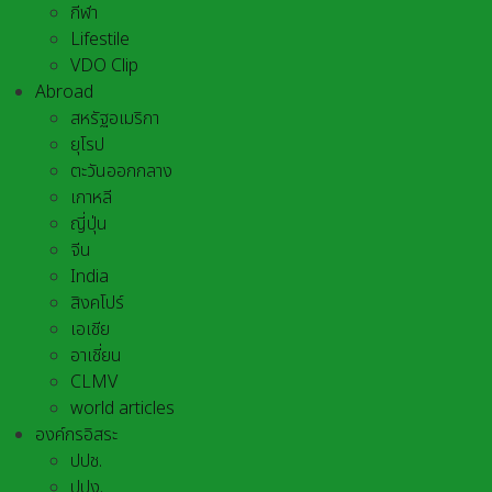
กีฬา
Lifestile
VDO Clip
Abroad
สหรัฐอเมริกา
ยุโรป
ตะวันออกกลาง
เกาหลี
ญี่ปุ่น
จีน
India
สิงคโปร์
เอเชีย
อาเชี่ยน
CLMV
world articles
องค์กรอิสระ
ปปช.
ปปง.