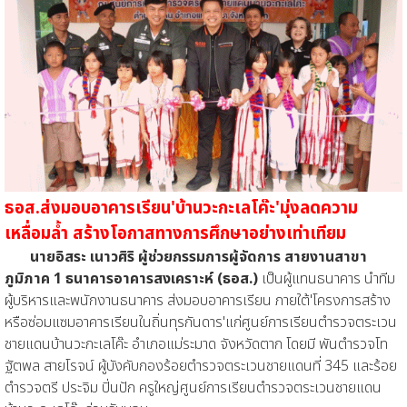
ธอส.ส่งมอบอาคารเรียน'บ้านวะกะเลโค๊ะ'มุ่งลดความ
เหลื่อมล้ำ สร้างโอกาสทางการศึกษาอย่างเท่าเทียม
นายอิสระ เนาวศิริ ผู้ช่วยกรรมการผู้จัดการ สายงานสาขา
ภูมิภาค 1 ธนาคารอาคารสงเคราะห์ (ธอส.)
เป็นผู้แทนธนาคาร นำทีม
ผู้บริหารและพนักงานธนาคาร ส่งมอบอาคารเรียน ภายใต้'โครงการสร้าง
หรือซ่อมแซมอาคารเรียนในถิ่นทุรกันดาร'แก่ศูนย์การเรียนตำรวจตระเวน
ชายแดนบ้านวะกะเลโค๊ะ อำเภอแม่ระมาด จังหวัดตาก โดยมี พันตำรวจโท
ฐัตพล สายโรจน์ ผู้บังคับกองร้อยตำรวจตระเวนชายแดนที่ 345 และร้อย
ตำรวจตรี ประจิม ปิ่นปัก ครูใหญ่ศูนย์การเรียนตำรวจตระเวนชายแดน