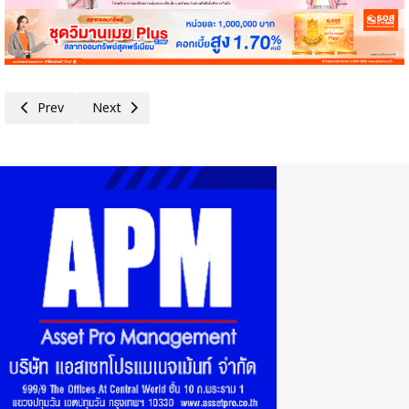
Previous article: ธอส.ส่งมอบอาคารเรียน'บ้านวะกะเลโค๊ะ'มุ่งลดความเหลื่อมล
Next article: KBank และ Ant International ร่วมมือยกระดั
Prev
Next