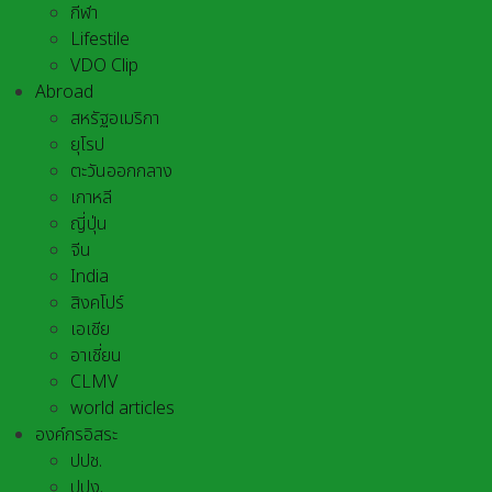
กีฬา
Lifestile
VDO Clip
Abroad
สหรัฐอเมริกา
ยุโรป
ตะวันออกกลาง
เกาหลี
ญี่ปุ่น
จีน
India
สิงคโปร์
เอเชีย
อาเชี่ยน
CLMV
world articles
องค์กรอิสระ
ปปช.
ปปง.