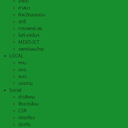
อาชีวะ
ศาสนา
ศิลปวัฒนธรรม
สตรี
การแพทย์-สธ
ไอที-เทคโนฯ
MDES-ICT
แพทย์แผนไทย
LOCAL
กทม.
อบจ.
อบต,
แรงงาน
Social
ข่าวสังคม
สิ่งแวดล้อม
CSR
ท่องเที่ยว
บันเทิง