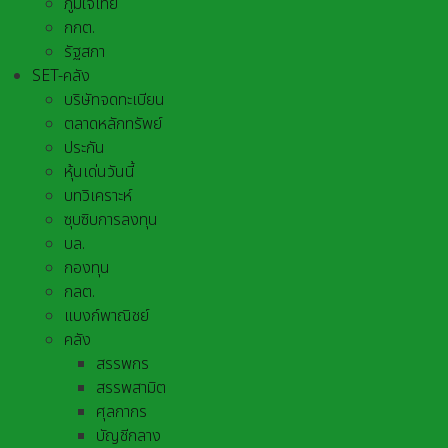
ภูมิใจไทย
กกต.
รัฐสภา
SET-คลัง
บริษัทจดทะเบียน
ตลาดหลักทรัพย์
ประกัน
หุ้นเด่นวันนี้
บทวิเคราะห์
ซุบซิบการลงทุน
บล.
กองทุน
กลต.
แบงก์พาณิชย์
คลัง
สรรพกร
สรรพสามิต
ศุลกากร
บัญชีกลาง