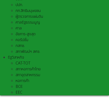
ปปท.
กก.สิทธิมนุษยชน
ผู้ตรวจการแผ่นดิน
ศาลรัฐธรรมนูญ
ศาล
อัยการ-สูงสุด
คอรัปชั่น
กสทช.
สภาพัฒน์ฯ สศช.
รัฐวิสาหกิจ
CAT-TOT
สภาหอการค้าไทย
สภาอุตสาหกรรม
หอการค้า
BOI
EEC