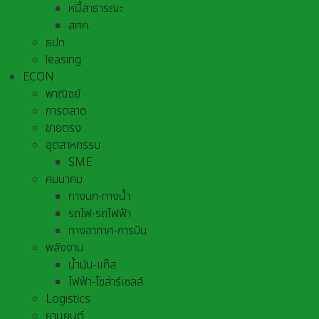
หนี้สาธารณะ
สศค.
ธปท.
leasing
ECON
พาณิชย์
การตลาด
ขายตรง
อุตสาหกรรม
SME
คมนาคม
ทางบก-ทางน้ำ
รถไฟ-รถไฟฟ้า
ทางอากาศ-การบิน
พลังงาน
น้ำมัน-แก๊ส
ไฟฟ้า-โซล่าร์เซลล์
Logistics
ยานยนต์