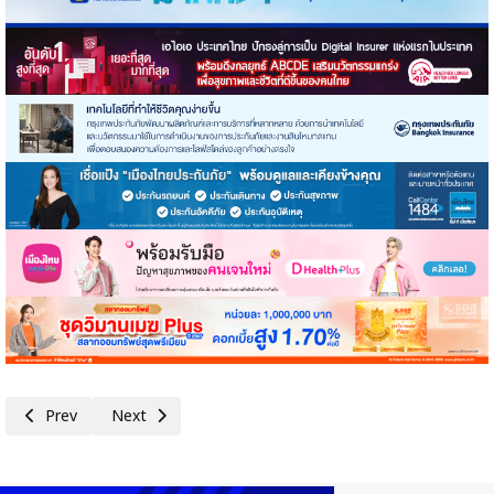
Previous article: NRF ดัน ‘Pink Sauce’ ซอสพริกศรีราชาสีชมพูสู่เวทีโลก 
Next article: ก.ล.ต. นับหนึ่งไฟลิ่ง PHAT ลุยเข้า mai ยกระดับธุร
Prev
Next