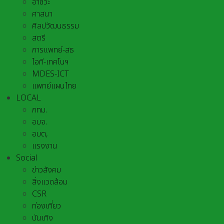
อาชีวะ
ศาสนา
ศิลปวัฒนธรรม
สตรี
การแพทย์-สธ
ไอที-เทคโนฯ
MDES-ICT
แพทย์แผนไทย
LOCAL
กทม.
อบจ.
อบต,
แรงงาน
Social
ข่าวสังคม
สิ่งแวดล้อม
CSR
ท่องเที่ยว
บันเทิง