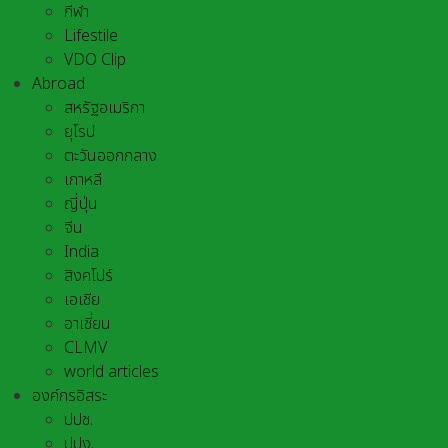
กีฬา
Lifestile
VDO Clip
Abroad
สหรัฐอเมริกา
ยุโรป
ตะวันออกกลาง
เกาหลี
ญี่ปุ่น
จีน
India
สิงคโปร์
เอเชีย
อาเชี่ยน
CLMV
world articles
องค์กรอิสระ
ปปช.
ปปง.