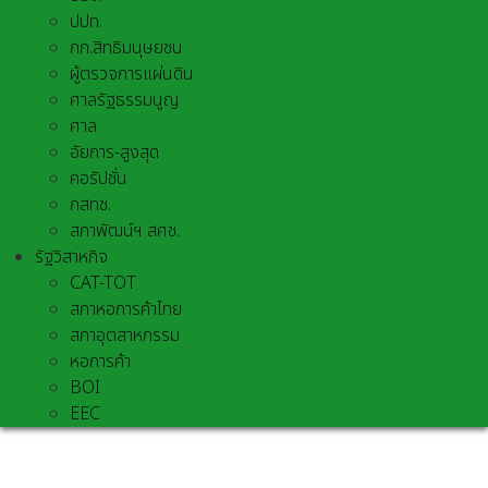
ปปท.
กก.สิทธิมนุษยชน
ผู้ตรวจการแผ่นดิน
ศาลรัฐธรรมนูญ
ศาล
อัยการ-สูงสุด
คอรัปชั่น
กสทช.
สภาพัฒน์ฯ สศช.
รัฐวิสาหกิจ
CAT-TOT
สภาหอการค้าไทย
สภาอุตสาหกรรม
หอการค้า
BOI
EEC