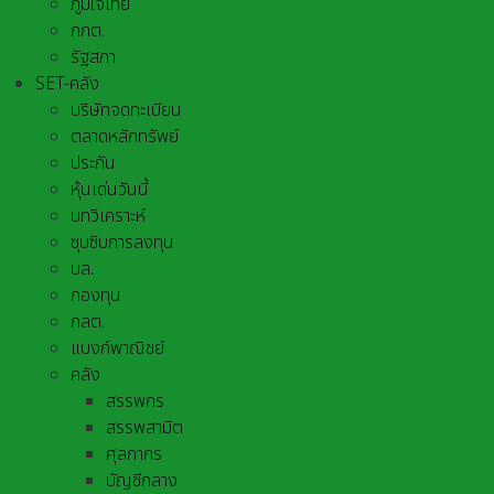
ภูมิใจไทย
กกต.
รัฐสภา
SET-คลัง
บริษัทจดทะเบียน
ตลาดหลักทรัพย์
ประกัน
หุ้นเด่นวันนี้
บทวิเคราะห์
ซุบซิบการลงทุน
บล.
กองทุน
กลต.
แบงก์พาณิชย์
คลัง
สรรพกร
สรรพสามิต
ศุลกากร
บัญชีกลาง