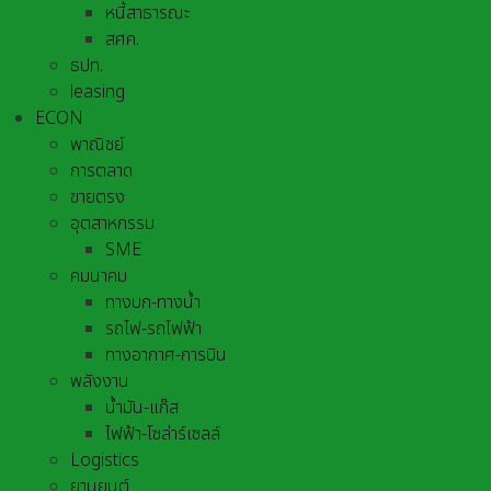
หนี้สาธารณะ
สศค.
ธปท.
leasing
ECON
พาณิชย์
การตลาด
ขายตรง
อุตสาหกรรม
SME
คมนาคม
ทางบก-ทางน้ำ
รถไฟ-รถไฟฟ้า
ทางอากาศ-การบิน
พลังงาน
น้ำมัน-แก๊ส
ไฟฟ้า-โซล่าร์เซลล์
Logistics
ยานยนต์