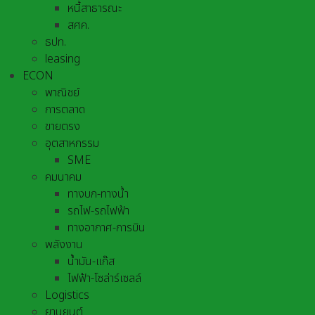
หนี้สาธารณะ
สศค.
ธปท.
leasing
ECON
พาณิชย์
การตลาด
ขายตรง
อุตสาหกรรม
SME
คมนาคม
ทางบก-ทางน้ำ
รถไฟ-รถไฟฟ้า
ทางอากาศ-การบิน
พลังงาน
น้ำมัน-แก๊ส
ไฟฟ้า-โซล่าร์เซลล์
Logistics
ยานยนต์