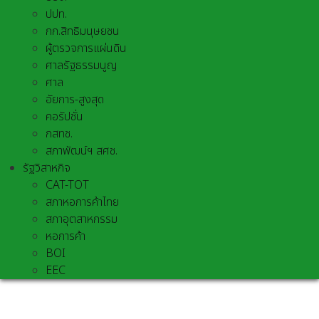
ปปท.
กก.สิทธิมนุษยชน
ผู้ตรวจการแผ่นดิน
ศาลรัฐธรรมนูญ
ศาล
อัยการ-สูงสุด
คอรัปชั่น
กสทช.
สภาพัฒน์ฯ สศช.
รัฐวิสาหกิจ
CAT-TOT
สภาหอการค้าไทย
สภาอุตสาหกรรม
หอการค้า
BOI
EEC