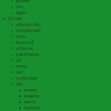
ภูมิใจไทย
กกต.
รัฐสภา
SET-คลัง
บริษัทจดทะเบียน
ตลาดหลักทรัพย์
ประกัน
หุ้นเด่นวันนี้
บทวิเคราะห์
ซุบซิบการลงทุน
บล.
กองทุน
กลต.
แบงก์พาณิชย์
คลัง
สรรพกร
สรรพสามิต
ศุลกากร
บัญชีกลาง