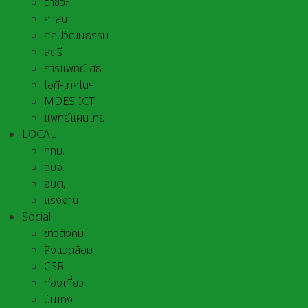
อาชีวะ
ศาสนา
ศิลปวัฒนธรรม
สตรี
การแพทย์-สธ
ไอที-เทคโนฯ
MDES-ICT
แพทย์แผนไทย
LOCAL
กทม.
อบจ.
อบต,
แรงงาน
Social
ข่าวสังคม
สิ่งแวดล้อม
CSR
ท่องเที่ยว
บันเทิง