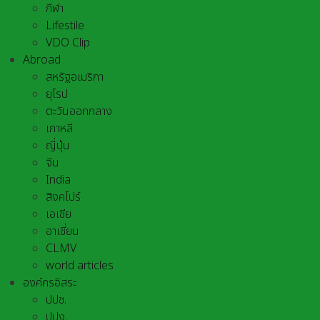
กีฬา
Lifestile
VDO Clip
Abroad
สหรัฐอเมริกา
ยุโรป
ตะวันออกกลาง
เกาหลี
ญี่ปุ่น
จีน
India
สิงคโปร์
เอเชีย
อาเชี่ยน
CLMV
world articles
องค์กรอิสระ
ปปช.
ปปง.