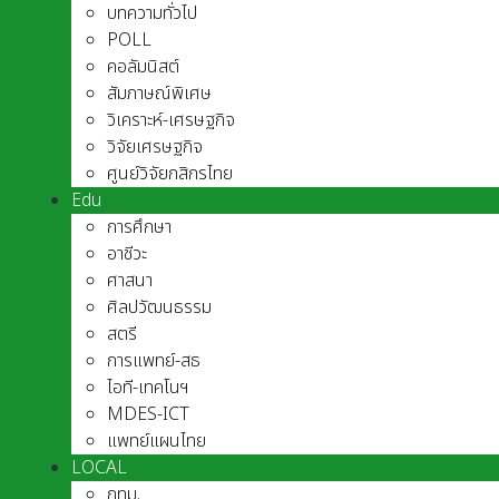
บทความทั่วไป
POLL
คอลัมนิสต์
สัมภาษณ์พิเศษ
วิเคราะห์-เศรษฐกิจ
วิจัยเศรษฐกิจ
ศูนย์วิจัยกสิกรไทย
Edu
การศึกษา
อาชีวะ
ศาสนา
ศิลปวัฒนธรรม
สตรี
การแพทย์-สธ
ไอที-เทคโนฯ
MDES-ICT
แพทย์แผนไทย
LOCAL
กทม.