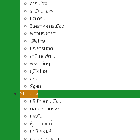
การเมือง
สำนักนายกฯ
มติ ครม.
วิเคราะห์-การเมือง
พลังประชารัฐ
เพื่อไทย
ประชาธิปัตต์
ชาติไทยพัฒนา
พรรคอื่นๆ
ภูมิใจไทย
กกต.
รัฐสภา
SET-คลัง
บริษัทจดทะเบียน
ตลาดหลักทรัพย์
ประกัน
หุ้นเด่นวันนี้
บทวิเคราะห์
ซุบซิบการลงทุน