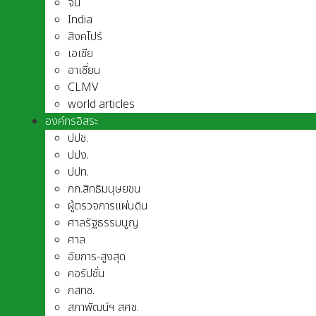
จีน
India
สิงคโปร์
เอเชีย
อาเชี่ยน
CLMV
world articles
องค์กรอิสระ
ปปช.
ปปง.
ปปท.
กก.สิทธิมนุษยชน
ผู้ตรวจการแผ่นดิน
ศาลรัฐธรรมนูญ
ศาล
อัยการ-สูงสุด
คอรัปชั่น
กสทช.
สภาพัฒน์ฯ สศช.