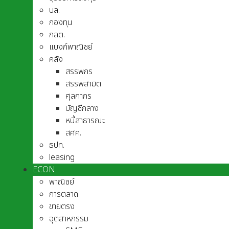
บล.
กองทุน
กลต.
แบงก์พาณิชย์
คลัง
สรรพกร
สรรพสามิต
ศุลกากร
บัญชีกลาง
หนี้สาธารณะ
สศค.
ธปท.
leasing
ECON
พาณิชย์
การตลาด
ขายตรง
อุตสาหกรรม