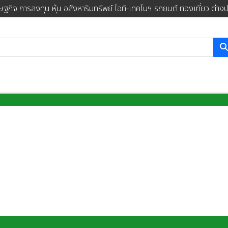
ษฐกิจ การลงทุน หุ้น อสังหาริมทรัพย์ ไอที-เทคโนฯ รถยนต์ ท่องเที่ยว ต่าง
การค้นหา