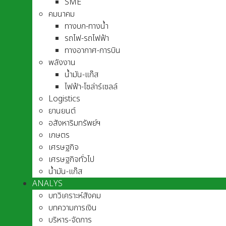
SME
คมนาคม
ทางบก-ทางน้ำ
รถไฟ-รถไฟฟ้า
ทางอากาศ-การบิน
พลังงาน
น้ำมัน-แก๊ส
ไฟฟ้า-โซล่าร์เซลล์
Logistics
ยานยนต์
อสังหาริมทรัพย์ฯ
เกษตร
เศรษฐกิจ
เศรษฐกิจทั่วไป
น้ำมัน-แก๊ส
ANALYS
บทวิเคราะห์สังคม
บทความการเงิน
บริหาร-จัดการ