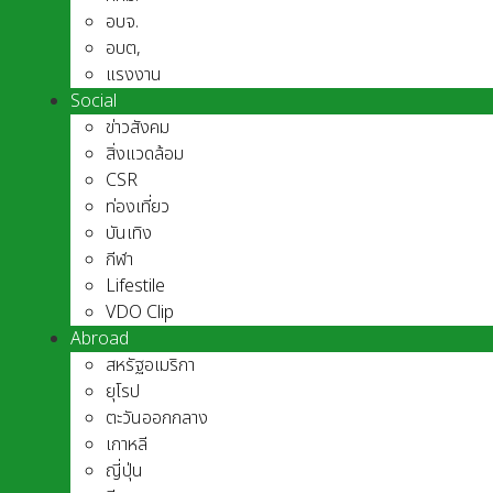
อบจ.
อบต,
แรงงาน
Social
ข่าวสังคม
สิ่งแวดล้อม
CSR
ท่องเที่ยว
บันเทิง
กีฬา
Lifestile
VDO Clip
Abroad
สหรัฐอเมริกา
ยุโรป
ตะวันออกกลาง
เกาหลี
ญี่ปุ่น