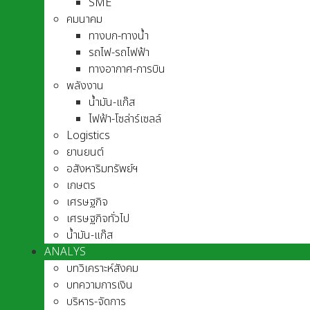
SME
คมนาคม
ทางบก-ทางน้ำ
รถไฟ-รถไฟฟ้า
ทางอากาศ-การบิน
พลังงาน
น้ำมัน-แก๊ส
ไฟฟ้า-โซล่าร์เซลล์
Logistics
ยานยนต์
อสังหาริมทรัพย์ฯ
เกษตร
เศรษฐกิจ
เศรษฐกิจทั่วไป
น้ำมัน-แก๊ส
ANALYS
บทวิเคราะห์สังคม
บทความการเงิน
บริหาร-จัดการ