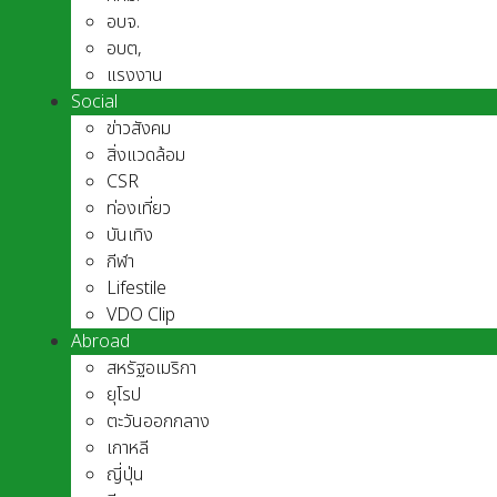
อบจ.
อบต,
แรงงาน
Social
ข่าวสังคม
สิ่งแวดล้อม
CSR
ท่องเที่ยว
บันเทิง
กีฬา
Lifestile
VDO Clip
Abroad
สหรัฐอเมริกา
ยุโรป
ตะวันออกกลาง
เกาหลี
ญี่ปุ่น