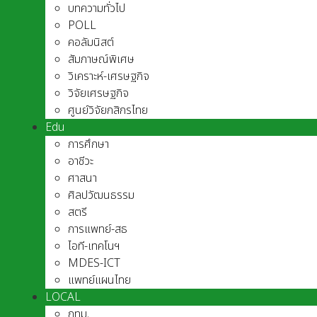
บทความทั่วไป
POLL
คอลัมนิสต์
สัมภาษณ์พิเศษ
วิเคราะห์-เศรษฐกิจ
วิจัยเศรษฐกิจ
ศูนย์วิจัยกสิกรไทย
Edu
การศึกษา
อาชีวะ
ศาสนา
ศิลปวัฒนธรรม
สตรี
การแพทย์-สธ
ไอที-เทคโนฯ
MDES-ICT
แพทย์แผนไทย
LOCAL
กทม.