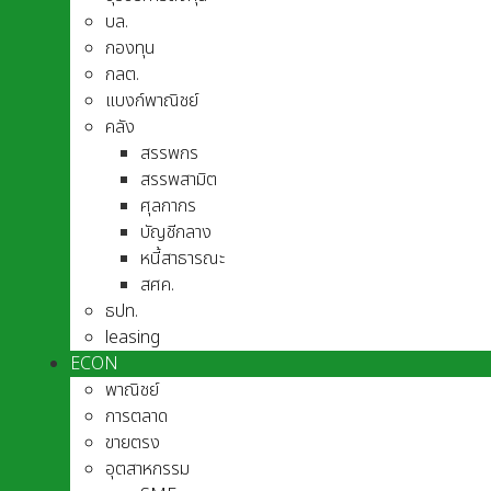
บล.
กองทุน
กลต.
แบงก์พาณิชย์
คลัง
สรรพกร
สรรพสามิต
ศุลกากร
บัญชีกลาง
หนี้สาธารณะ
สศค.
ธปท.
leasing
ECON
พาณิชย์
การตลาด
ขายตรง
อุตสาหกรรม