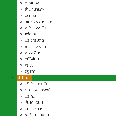
การเมือง
สำนักนายกฯ
มติ ครม.
วิเคราะห์-การเมือง
พลังประชารัฐ
เพื่อไทย
ประชาธิปัตต์
ชาติไทยพัฒนา
พรรคอื่นๆ
ภูมิใจไทย
กกต.
รัฐสภา
SET-คลัง
บริษัทจดทะเบียน
ตลาดหลักทรัพย์
ประกัน
หุ้นเด่นวันนี้
บทวิเคราะห์
ซุบซิบการลงทุน