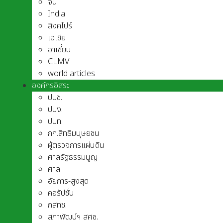
จีน
India
สิงคโปร์
เอเชีย
อาเชี่ยน
CLMV
world articles
องค์กรอิสระ
ปปช.
ปปง.
ปปท.
กก.สิทธิมนุษยชน
ผู้ตรวจการแผ่นดิน
ศาลรัฐธรรมนูญ
ศาล
อัยการ-สูงสุด
คอรัปชั่น
กสทช.
สภาพัฒน์ฯ สศช.