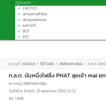
รัฐวิสาหกิจ
CAT-TOT
สภาหอการค้าไทย
สภาอุตสาหกรรม
หอการค้า
BOI
EEC
คุณอยู่ที่:
หน้าแรก
SET-คลัง
บริษัทจดทะเบียน
ก.ล.ต. นับหน
ก.ล.ต. นับหนึ่งไฟลิ่ง PHAT ลุยเข้า mai ยก
หมวดหมู่:
บริษัทจดทะเบียน
วันที่สร้าง วันศุกร์, 29 พฤษภาคม 2569 22:52
ฮิต: 1908