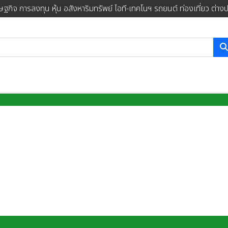
ษฐกิจ การลงทุน หุ้น อสังหาริมทรัพย์ ไอที-เทคโนฯ รถยนต์ ท่องเที่ยว ต่าง
การค้นหา