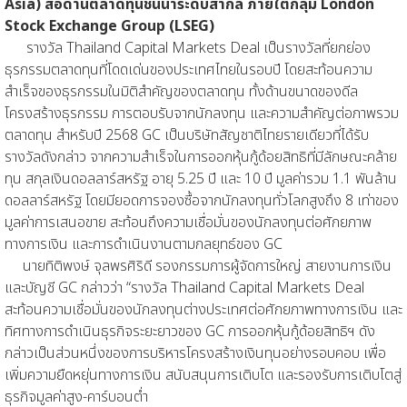
Asia) สื่อด้านตลาดทุนชั้นนำระดับสากล ภายใต้กลุ่ม London
Stock Exchange Group (LSEG)
รางวัล Thailand Capital Markets Deal เป็นรางวัลที่ยกย่อง
ธุรกรรมตลาดทุนที่โดดเด่นของประเทศไทยในรอบปี โดยสะท้อนความ
สำเร็จของธุรกรรมในมิติสำคัญของตลาดทุน ทั้งด้านขนาดของดีล
โครงสร้างธุรกรรม การตอบรับจากนักลงทุน และความสำคัญต่อภาพรวม
ตลาดทุน สำหรับปี 2568 GC เป็นบริษัทสัญชาติไทยรายเดียวที่ได้รับ
รางวัลดังกล่าว จากความสำเร็จในการออกหุ้นกู้ด้อยสิทธิที่มีลักษณะคล้าย
ทุน สกุลเงินดอลลาร์สหรัฐ อายุ 5.25 ปี และ 10 ปี มูลค่ารวม 1.1 พันล้าน
ดอลลาร์สหรัฐ โดยมียอดการจองซื้อจากนักลงทุนทั่วโลกสูงถึง 8 เท่าของ
มูลค่าการเสนอขาย สะท้อนถึงความเชื่อมั่นของนักลงทุนต่อศักยภาพ
ทางการเงิน และการดำเนินงานตามกลยุทธ์ของ GC
นายทิติพงษ์ จุลพรศิริดี รองกรรมการผู้จัดการใหญ่ สายงานการเงิน
และบัญชี GC กล่าวว่า “รางวัล Thailand Capital Markets Deal
สะท้อนความเชื่อมั่นของนักลงทุนต่างประเทศต่อศักยภาพทางการเงิน และ
ทิศทางการดำเนินธุรกิจระยะยาวของ GC การออกหุ้นกู้ด้อยสิทธิฯ ดัง
กล่าวเป็นส่วนหนึ่งของการบริหารโครงสร้างเงินทุนอย่างรอบคอบ เพื่อ
เพิ่มความยืดหยุ่นทางการเงิน สนับสนุนการเติบโต และรองรับการเติบโตสู่
ธุรกิจมูลค่าสูง-คาร์บอนต่ำ