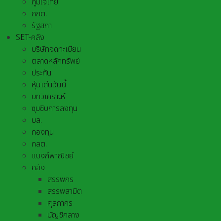
ภูมิใจไทย
กกต.
รัฐสภา
SET-คลัง
บริษัทจดทะเบียน
ตลาดหลักทรัพย์
ประกัน
หุ้นเด่นวันนี้
บทวิเคราะห์
ซุบซิบการลงทุน
บล.
กองทุน
กลต.
แบงก์พาณิชย์
คลัง
สรรพกร
สรรพสามิต
ศุลกากร
บัญชีกลาง