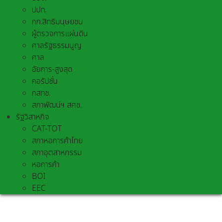
ปปท.
กก.สิทธิมนุษยชน
ผู้ตรวจการแผ่นดิน
ศาลรัฐธรรมนูญ
ศาล
อัยการ-สูงสุด
คอรัปชั่น
กสทช.
สภาพัฒน์ฯ สศช.
รัฐวิสาหกิจ
CAT-TOT
สภาหอการค้าไทย
สภาอุตสาหกรรม
หอการค้า
BOI
EEC