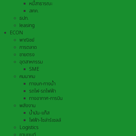
หนี้สาธารณะ
สศค.
ธปท.
leasing
ECON
พาณิชย์
การตลาด
ขายตรง
อุตสาหกรรม
SME
คมนาคม
ทางบก-ทางน้ำ
รถไฟ-รถไฟฟ้า
ทางอากาศ-การบิน
พลังงาน
น้ำมัน-แก๊ส
ไฟฟ้า-โซล่าร์เซลล์
Logistics
ยานยนต์