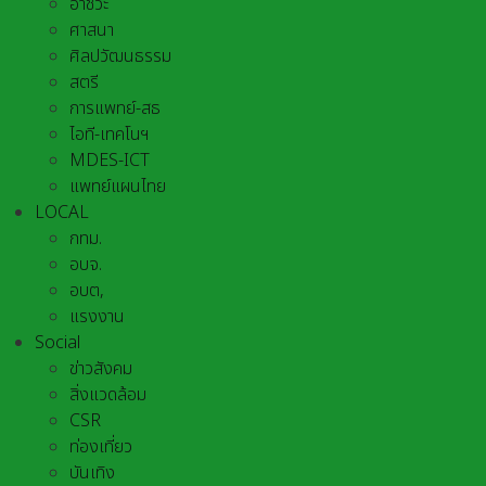
อาชีวะ
ศาสนา
ศิลปวัฒนธรรม
สตรี
การแพทย์-สธ
ไอที-เทคโนฯ
MDES-ICT
แพทย์แผนไทย
LOCAL
กทม.
อบจ.
อบต,
แรงงาน
Social
ข่าวสังคม
สิ่งแวดล้อม
CSR
ท่องเที่ยว
บันเทิง