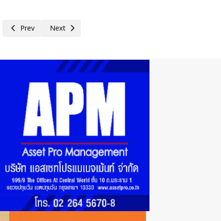
Previous article: NAM สยายปีก! ตั้งบริษัทย่อย Sterion Italia S.r.l. ในอิตา
Next article: INSET ส่งซิก Q2/69 โตติดปีก อุตสาหกรรม Dat
Prev
Next