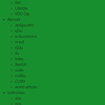
กีฬา
Lifestile
VDO Clip
Abroad
สหรัฐอเมริกา
ยุโรป
ตะวันออกกลาง
เกาหลี
ญี่ปุ่น
จีน
India
สิงคโปร์
เอเชีย
อาเชี่ยน
CLMV
world articles
องค์กรอิสระ
ปปช.
ปปง.