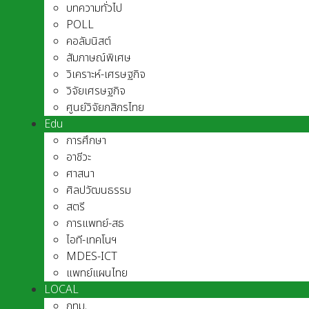
บทความทั่วไป
POLL
คอลัมนิสต์
สัมภาษณ์พิเศษ
วิเคราะห์-เศรษฐกิจ
วิจัยเศรษฐกิจ
ศูนย์วิจัยกสิกรไทย
Edu
การศึกษา
อาชีวะ
ศาสนา
ศิลปวัฒนธรรม
สตรี
การแพทย์-สธ
ไอที-เทคโนฯ
MDES-ICT
แพทย์แผนไทย
LOCAL
กทม.