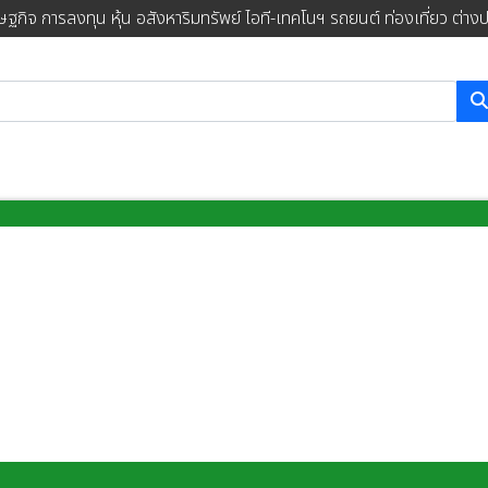
ษฐกิจ การลงทุน หุ้น อสังหาริมทรัพย์ ไอที-เทคโนฯ รถยนต์ ท่องเที่ยว ต่าง
การค้นหา