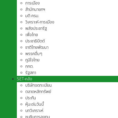
การเมือง
สำนักนายกฯ
มติ ครม.
วิเคราะห์-การเมือง
พลังประชารัฐ
เพื่อไทย
ประชาธิปัตต์
ชาติไทยพัฒนา
พรรคอื่นๆ
ภูมิใจไทย
กกต.
รัฐสภา
SET-คลัง
บริษัทจดทะเบียน
ตลาดหลักทรัพย์
ประกัน
หุ้นเด่นวันนี้
บทวิเคราะห์
ซุบซิบการลงทุน