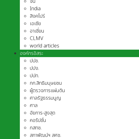
จีน
India
สิงคโปร์
เอเชีย
อาเชี่ยน
CLMV
world articles
องค์กรอิสระ
ปปช.
ปปง.
ปปท.
กก.สิทธิมนุษยชน
ผู้ตรวจการแผ่นดิน
ศาลรัฐธรรมนูญ
ศาล
อัยการ-สูงสุด
คอรัปชั่น
กสทช.
สภาพัฒน์ฯ สศช.