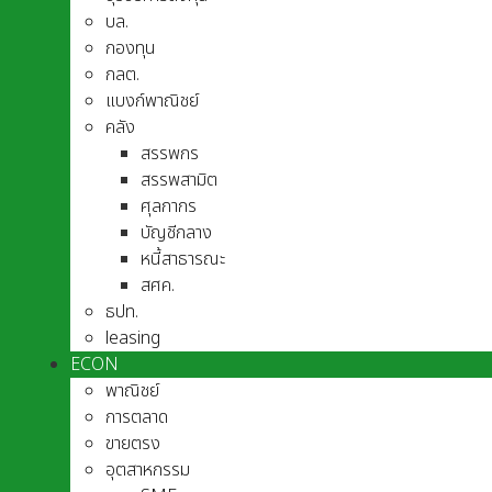
บล.
กองทุน
กลต.
แบงก์พาณิชย์
คลัง
สรรพกร
สรรพสามิต
ศุลกากร
บัญชีกลาง
หนี้สาธารณะ
สศค.
ธปท.
leasing
ECON
พาณิชย์
การตลาด
ขายตรง
อุตสาหกรรม