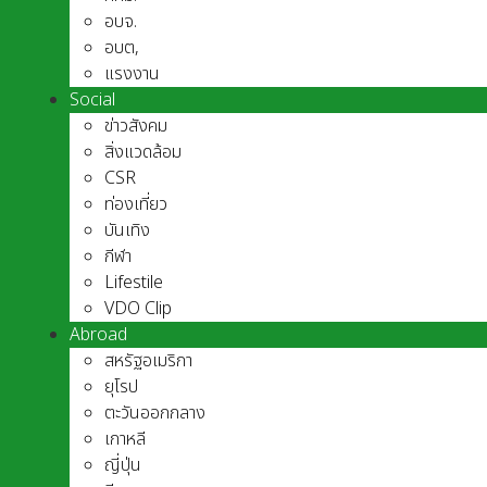
อบจ.
อบต,
แรงงาน
Social
ข่าวสังคม
สิ่งแวดล้อม
CSR
ท่องเที่ยว
บันเทิง
กีฬา
Lifestile
VDO Clip
Abroad
สหรัฐอเมริกา
ยุโรป
ตะวันออกกลาง
เกาหลี
ญี่ปุ่น