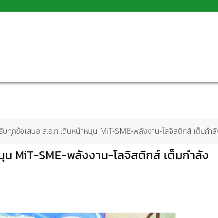
ับทุกข้อเสนอ ส.อ.ท.เดินหน้าหนุน MiT-SME-พลังงาน-โลจิสติกส์ เต็มกำลั
นุน MiT-SME-พลังงาน-โลจิสติกส์ เต็มกำลัง