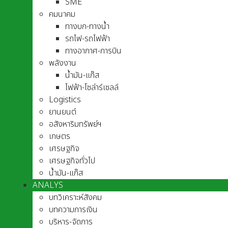
SME
คมนาคม
ทางบก-ทางน้ำ
รถไฟ-รถไฟฟ้า
ทางอากาศ-การบิน
พลังงาน
น้ำมัน-แก๊ส
ไฟฟ้า-โซล่าร์เซลล์
Logistics
ยานยนต์
อสังหาริมทรัพย์ฯ
เกษตร
เศรษฐกิจ
เศรษฐกิจทั่วไป
น้ำมัน-แก๊ส
ANALYS
บทวิเคราะห์สังคม
บทความการเงิน
บริหาร-จัดการ