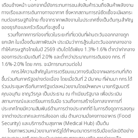
เดือนข้างหน้า นอกจากนี้ยังกระทบการขนส่งสินค้ารวมถึงสินค้าพลังงาน
ทางเรือและการเดินทางทางอากาศ ซึ่งหากสถานการณ์ยืดเยื้อจะมีผลกระ
ทบต่อเศรษฐกิจไทย ทั้งจากราคาพลังงานในประเทศซึ่งเป็นต้นทุนสำคัญ
ของธุรกิจและครัวเรือนที่จะสูงขึ้ น
รวมทั้งภาคการท่องเที่ยวในระยะที่เที่ยวบินที่ผ่านตะวันออกกลางถูก
ยกเลิก ในเบื้องต้นสภาพัฒน์ฯ ประเมินว่าการสู้รบในตะวันออกกลางอาจ
ทำให้เศรษฐกิจไทยในปี 2569 เติบโตได้เพียง 1.3%-1.6% ต่ำกว่าค่ากลาง
ของการประเมินเดิมที่ 2.0% และต่ำกว่าประมาณการเดิมของ กกร. ที่
1.6%-2.0% โดย กกร. จะมีการทบทวนต่อไป
กกร.ให้ความสำคัญในการเตรียมแนวทางรับมือจากผลกระทบที่เกิด
ขึ้นร่วมกับภาครัฐอย่างต่อเนื่อง โดยเมื่อวันที่ 2 มีนาคม ที่ผ่านมา กกร.ได้
ร่วมประชุมหารือกับภาครัฐแต่ละหน่วยงานโดยมีฯพณฯ นายกรัฐมนตรี
คุณอนุทิน ชาญวีรกูล เป็นประธาน ณ ทำเนียบรัฐบาล เพื่อประเมิน
สถานการณ์และเตรียมการรับมือ รวมถึงการสร้างโอกาสจากการที่
ประเทศไทยมีความสัมพันธ์ด้านการต่างประเทศที่ดี ในการดึงดูดการลงทุน
จากต่างประเทศและการส่งออก เช่น ด้านความมั่งคงทางอาหาร (Food
Security) และบริการด้านสุขภาพ (Medical Hub) เป็นต้น
โดยภาพรวมหน่วยงานภาครัฐได้กำหนดมาตรการรับมือแต่ละมิติอย่าง