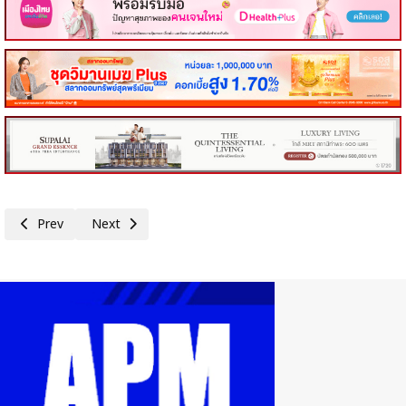
Previous article: กกร.ห่วงวิกฤตพลังงานยืดเยื้อ ดันเงินเฟ้อพุ่ง หั่น GDP ปี
Next article: กกร.หนุนเลือกตั้งคุณภาพ ต้านคอร์รัปชัน ลดต้นทุ
Prev
Next