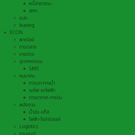
หนี้สาธารณะ
สศค.
ธปท.
leasing
ECON
พาณิชย์
การตลาด
ขายตรง
อุตสาหกรรม
SME
คมนาคม
ทางบก-ทางน้ำ
รถไฟ-รถไฟฟ้า
ทางอากาศ-การบิน
พลังงาน
น้ำมัน-แก๊ส
ไฟฟ้า-โซล่าร์เซลล์
Logistics
ยานยนต์