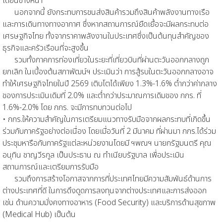
เดือนข้างหน้า
นอกจากนี้ ยังกระทบการขนส่งสินค้ารวมถึงสินค้าพลังงานทางเรือ
และการเดินทางทางอากาศ ซึ่งหากสถานการณ์ยืดเยื้อจะมีผลกระทบต่อ
เศรษฐกิจไทย ทั้งจากราคาพลังงานในประเทศซึ่งเป็นต้นทุนสำคัญของ
ธุรกิจและครัวเรือนที่จะสูงขึ้น
รวมทั้งภาคการท่องเที่ยวในระยะที่เที่ยวบินที่ผ่านตะวันออกกลางถูก
ยกเลิก ในเบื้องต้นสภาพัฒน์ฯ ประเมินว่า การสู้รบในตะวันออกกลางอาจ
ทำให้เศรษฐกิจไทยในปี 2569 เติบโตได้เพียง 1.3%-1.6% ต่ำกว่าค่ากลาง
ของการประเมินเดิมที่ 2.0% และต่ำกว่าประมาณการเดิมของ กกร. ที่
1.6%-2.0% โดย กกร. จะมีการทบทวนต่อไป
• กกร.ให้ความสำคัญในการเตรียมแนวทางรับมือจากผลกระทบที่เกิดขึ้น
ร่วมกับภาครัฐอย่างต่อเนื่อง โดยเมื่อวันที่ 2 มีนาคม ที่ผ่านมา กกร.ได้ร่วม
ประชุมหารือกับภาครัฐแต่ละหน่วยงานโดยมี ฯพณฯ นายกรัฐมนตรี คุณ
อนุทิน ชาญวีรกูล เป็นประธาน ณ ทำเนียบรัฐบาล เพื่อประเมิน
สถานการณ์และเตรียมการรับมือ
รวมถึงการสร้างโอกาสจากการที่ประเทศไทยมีความสัมพันธ์ด้านการ
ต่างประเทศที่ดี ในการดึงดูดการลงทุนจากต่างประเทศและการส่งออก
เช่น ด้านความมั่งคงทางอาหาร (Food Security) และบริการด้านสุขภาพ
(Medical Hub) เป็นต้น