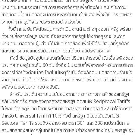
ครอบคลุม อาทิ การประเมินผลกระทบทางเศรษฐกิจ การช่วยเหลือ
ประชาชนและแรงงานไทย การบริหารจัดการเพื่อป้องกันและแก้ไขภาวะ
ขาดแคลนน้ำมัน ตลอดจนการบริหารต้นทุนค่าขนส่ง เพื่อช่วยบรรเทาผลก
ระทบแก่ภาคธุรกิจและประชาชนอย่างเร่งด่วน
ทั้งนี้ กกร. ยินดีสนับสนุนการดำเนินงานด้านต่างๆ ของภาครัฐ พร้อม
ทั้งช่วยสื่อสารข้อมูลและข้อเท็จจริงจากภาครัฐไปยังภาคธุรกิจและภาค
ประชาชน ตลอดจนผู้มีส่วนได้เสียที่เกี่ยวข้อง เพื่อให้ได้รับข้อมูลที่ถูกต้อง
และสามารถวางแผนรับมือสถานการณ์ได้อย่างมีประสิทธิภาพ
ทั้งนี้ ข้อมูลปัจจุบันแสดงให้เห็นว่า ปริมาณสำรองน้ำมันเชื้อเพลิงของ
ประเทศไทยอยู่ในระดับ 60 วัน ซึ่งถือเป็นระดับที่เพียงพอสำหรับการบริหาร
จัดการได้อย่างต่อเนื่อง โดยไม่มีเหตุจำเป็นต้องกักตุน แต่ขอความร่วมมือ
จากทุกภาคส่วนในการใช้พลังงานอย่างประหยัด เพื่อเสริมความมั่นคงทาง
พลังงานของประเทศอย่างยั่งยืน
สำหรับ ประเด็นความไม่แน่นอนจากมาตรการทางการค้าของสหรัฐฯ
กลับมาอีกครั้ง ภายหลังศาลสูงสุดสหรัฐฯ ตัดสินให้ Reciprocal Tariffs
ไม่ชอบด้วยกฎหมาย โดยประธานาธิบดีสหรัฐฯ นำมาตรา 122 มาใช้ชั่วคราว
สำหรับ Universal Tariff ที่ 10% ทั้งนี้ สหรัฐฯ มีแนวโน้มบังคับใช้
Sectoral Tariffs รวมถึง ขยายผลมาตรา 301 และ 338 ในประเด็นการ
สวมสิทธิ์ของสินค้ากลุ่มเทคโนโลยี ทำให้สินค้าส่งออกของไทยไปสหรัฐฯ จะ