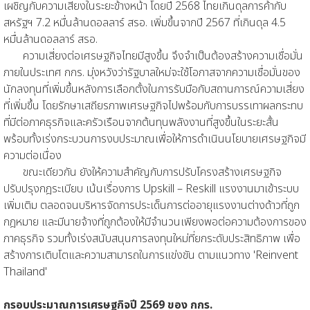
เผชิญกับความเสี่ยงในระยะข้างหน้า โดยปี 2568 ไทยเกินดุลการค้ากับ
สหรัฐฯ 7.2 หมื่นล้านดอลลาร์ สรอ. เพิ่มขึ้นจากปี 2567 ที่เกินดุล 4.5
หมื่นล้านดอลลาร์ สรอ.
ความเสี่ยงต่อเศรษฐกิจไทยมีสูงขึ้น จึงจำเป็นต้องสร้างความเชื่อมั่น
ภายในประเทศ กกร. มุ่งหวังว่ารัฐบาลใหม่จะใช้โอกาสจากความเชื่อมั่นของ
นักลงทุนที่เพิ่มขึ้นหลังการเลือกตั้งในการรับมือกับสถานการณ์ความเสี่ยง
ที่เพิ่มขึ้น โดยรักษาเสถียรภาพเศรษฐกิจไปพร้อมกับการบรรเทาผลกระทบ
ที่มีต่อภาคธุรกิจและครัวเรือนจากต้นทุนพลังงานที่สูงขึ้นในระยะสั้น
พร้อมทั้งเร่งกระบวนการงบประมาณเพื่อให้การดำเนินนโยบายเศรษฐกิจมี
ความต่อเนื่อง
ขณะเดียวกัน ยังให้ความสำคัญกับการปรับโครงสร้างเศรษฐกิจ
ปรับปรุงกฎระเบียบ เน้นเรื่องการ Upskill – Reskill แรงงานมาเข้าระบบ
เพิ่มเติม ตลอดจนบริหารจัดการประเด็นการต่ออายุแรงงานต่างด้าวที่ถูก
กฎหมาย และมีนายจ้างที่ถูกต้องให้มีจำนวนเพียงพอต่อความต้องการของ
ภาคธุรกิจ รวมทั้งเร่งสนับสนุนการลงทุนใหม่ที่ยกระดับประสิทธิภาพ เพื่อ
สร้างการเติบโตและความสามารถในการแข่งขัน ตามแนวทาง 'Reinvent
Thailand'
กรอบประมาณการเศรษฐกิจปี 2569 ของ กกร.