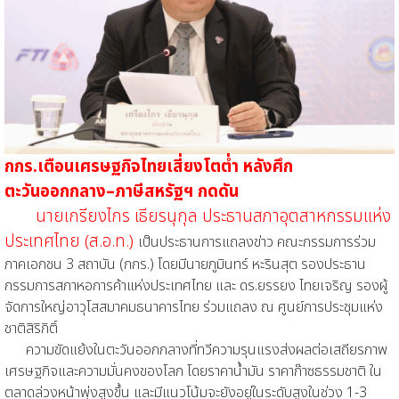
กกร.เตือนเศรษฐกิจไทยเสี่ยงโตต่ำ หลังศึก
ตะวันออกกลาง–ภาษีสหรัฐฯ กดดัน
นายเกรียงไกร เธียรนุกุล ประธานสภาอุตสาหกรรมแห่ง
ประเทศไทย (ส.อ.ท.)
เป็นประธานการแถลงข่าว คณะกรรมการร่วม
ภาคเอกชน 3 สถาบัน (กกร.) โดยมีนายภูมินทร์ หะรินสุต รองประธาน
กรรมการสภาหอการค้าแห่งประเทศไทย และ ดร.ยรรยง ไทยเจริญ รองผู้
จัดการใหญ่อาวุโสสมาคมธนาคารไทย ร่วมแถลง ณ ศูนย์การประชุมแห่ง
ชาติสิริกิติ์
ความขัดแย้งในตะวันออกกลางที่ทวีความรุนแรงส่งผลต่อเสถียรภาพ
เศรษฐกิจและความมั่นคงของโลก โดยราคาน้ำมัน ราคาก๊าซธรรมชาติ ใน
ตลาดล่วงหน้าพุ่งสูงขึ้น และมีแนวโน้มจะยังอยู่ในระดับสูงในช่วง 1-3