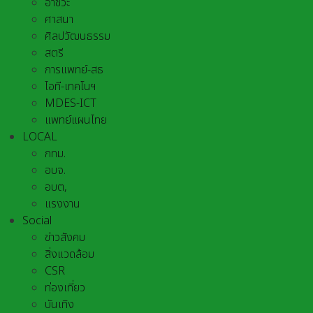
อาชีวะ
ศาสนา
ศิลปวัฒนธรรม
สตรี
การแพทย์-สธ
ไอที-เทคโนฯ
MDES-ICT
แพทย์แผนไทย
LOCAL
กทม.
อบจ.
อบต,
แรงงาน
Social
ข่าวสังคม
สิ่งแวดล้อม
CSR
ท่องเที่ยว
บันเทิง