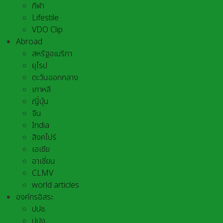
กีฬา
Lifestile
VDO Clip
Abroad
สหรัฐอเมริกา
ยุโรป
ตะวันออกกลาง
เกาหลี
ญี่ปุ่น
จีน
India
สิงคโปร์
เอเชีย
อาเชี่ยน
CLMV
world articles
องค์กรอิสระ
ปปช.
ปปง.