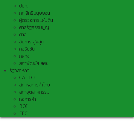
ปปท.
กก.สิทธิมนุษยชน
ผู้ตรวจการแผ่นดิน
ศาลรัฐธรรมนูญ
ศาล
อัยการ-สูงสุด
คอรัปชั่น
กสทช.
สภาพัฒน์ฯ สศช.
รัฐวิสาหกิจ
CAT-TOT
สภาหอการค้าไทย
สภาอุตสาหกรรม
หอการค้า
BOI
EEC