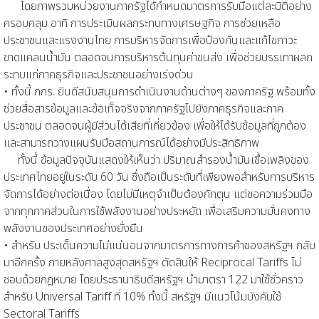
โดยภาพรวมหน่วยงานภาครัฐได้กำหนดมาตรการรับมือแต่ละมิติอย่าง
ครอบคลุม อาทิ การประเมินผลกระทบทางเศรษฐกิจ การช่วยเหลือ
ประชาชนและแรงงานไทย การบริหารจัดการเพื่อป้องกันและแก้ไขภาวะ
ขาดแคลนน้ำมัน ตลอดจนการบริหารต้นทุนค่าขนส่ง เพื่อช่วยบรรเทาผลก
ระทบแก่ภาคธุรกิจและประชาชนอย่างเร่งด่วน
• ทั้งนี้ กกร. ยินดีสนับสนุนการดำเนินงานด้านต่างๆ ของภาครัฐ พร้อมทั้ง
ช่วยสื่อสารข้อมูลและข้อเท็จจริงจากภาครัฐไปยังภาคธุรกิจและภาค
ประชาชน ตลอดจนผู้มีส่วนได้เสียที่เกี่ยวข้อง เพื่อให้ได้รับข้อมูลที่ถูกต้อง
และสามารถวางแผนรับมือสถานการณ์ได้อย่างมีประสิทธิภาพ
ทั้งนี้ ข้อมูลปัจจุบันแสดงให้เห็นว่า ปริมาณสำรองน้ำมันเชื้อเพลิงของ
ประเทศไทยอยู่ในระดับ 60 วัน ซึ่งถือเป็นระดับที่เพียงพอสำหรับการบริหาร
จัดการได้อย่างต่อเนื่อง โดยไม่มีเหตุจำเป็นต้องกักตุน แต่ขอความร่วมมือ
จากทุกภาคส่วนในการใช้พลังงานอย่างประหยัด เพื่อเสริมความมั่นคงทาง
พลังงานของประเทศอย่างยั่งยืน
• สำหรับ ประเด็นความไม่แน่นอนจากมาตรการทางการค้าของสหรัฐฯ กลับ
มาอีกครั้ง ภายหลังศาลสูงสุดสหรัฐฯ ตัดสินให้ Reciprocal Tariffs ไม่
ชอบด้วยกฎหมาย โดยประธานาธิบดีสหรัฐฯ นำมาตรา 122 มาใช้ชั่วคราว
สำหรับ Universal Tariff ที่ 10% ทั้งนี้ สหรัฐฯ มีแนวโน้มบังคับใช้
Sectoral Tariffs