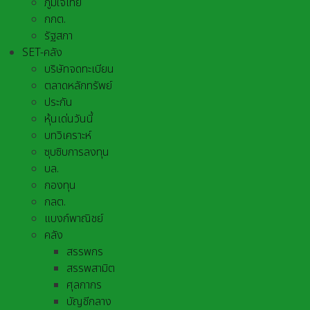
ภูมิใจไทย
กกต.
รัฐสภา
SET-คลัง
บริษัทจดทะเบียน
ตลาดหลักทรัพย์
ประกัน
หุ้นเด่นวันนี้
บทวิเคราะห์
ซุบซิบการลงทุน
บล.
กองทุน
กลต.
แบงก์พาณิชย์
คลัง
สรรพกร
สรรพสามิต
ศุลกากร
บัญชีกลาง