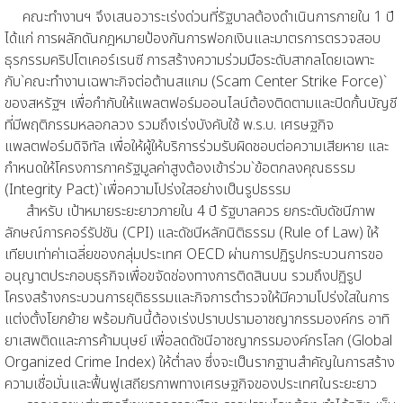
คณะทำงานฯ จึงเสนอวาระเร่งด่วนที่รัฐบาลต้องดำเนินการภายใน 1 ปี
ได้แก่ การผลักดันกฎหมายป้องกันการฟอกเงินและมาตรการตรวจสอบ
ธุรกรรมคริปโตเคอร์เรนซี การสร้างความร่วมมือระดับสากลโดยเฉพาะ
กับ`คณะทำงานเฉพาะกิจต่อต้านสแกม (Scam Center Strike Force)`
ของสหรัฐฯ เพื่อกำกับให้แพลตฟอร์มออนไลน์ต้องติดตามและปิดกั้นบัญชี
ที่มีพฤติกรรมหลอกลวง รวมถึงเร่งบังคับใช้ พ.ร.บ. เศรษฐกิจ
แพลตฟอร์มดิจิทัล เพื่อให้ผู้ให้บริการร่วมรับผิดชอบต่อความเสียหาย และ
กำหนดให้โครงการภาครัฐมูลค่าสูงต้องเข้าร่วม`ข้อตกลงคุณธรรม
(Integrity Pact)`เพื่อความโปร่งใสอย่างเป็นรูปธรรม
สำหรับ เป้าหมายระยะยาวภายใน 4 ปี รัฐบาลควร ยกระดับดัชนีภาพ
ลักษณ์การคอร์รัปชัน (CPI) และดัชนีหลักนิติธรรม (Rule of Law) ให้
เทียบเท่าค่าเฉลี่ยของกลุ่มประเทศ OECD ผ่านการปฏิรูปกระบวนการขอ
อนุญาตประกอบธุรกิจเพื่อขจัดช่องทางการติดสินบน รวมถึงปฏิรูป
โครงสร้างกระบวนการยุติธรรมและกิจการตำรวจให้มีความโปร่งใสในการ
แต่งตั้งโยกย้าย พร้อมกันนี้ต้องเร่งปราบปรามอาชญากรรมองค์กร อาทิ
ยาเสพติดและการค้ามนุษย์ เพื่อลดดัชนีอาชญากรรมองค์กรโลก (Global
Organized Crime Index) ให้ต่ำลง ซึ่งจะเป็นรากฐานสำคัญในการสร้าง
ความเชื่อมั่นและฟื้นฟูเสถียรภาพทางเศรษฐกิจของประเทศในระยะยาว