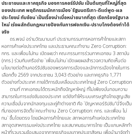
ประชาชนและภาคธุรกิจ มองการคอร์รัปชัน เป็นต้นทุนที่ใหญ่ที่สุด
ของประเทศ พฤติกรรมนักการเมือง`รัฐมนตรีเทา-ดีแต่พูด-ผล
ประโยชน์ ทับซ้อน`เป็นเรื่องน่าเบื่อหน่ายมากที่สุด เรียกร้องรัฐบาล
ใหม่ เร่งผลักดันกฎหมายป้องกันการฟอกเงิน-ปราบโกงต้องทำได้
จริง
ดร.พจน์ อร่ามวัฒนานนท์ ประธานกรรมการหอการค้าไทยและสภา
หอการค้าแห่งประเทศไทย และประธานคณะทำงาน Zero Corruption:
กกร. และเพื่อนไม่ทน เปิดเผยว่า คณะกรรมการร่วมภาคเอกชน 3 สถาบัน
(กกร.) ร่วมกับเครือข่าย `เพื่อนไม่ทน`เปิดเผยผลสำรวจความคิดเห็นต่อ
นโยบายต่อต้านคอร์รัปชันของพรรคการเมืองและนักการเมืองไทยในการ
เลือกตั้ง 2569 จากประชาชน 3,043 ตัวอย่าง และภาคธุรกิจ 1,771
ตัวอย่างทั่วประเทศ ภายใต้การขับเคลื่อนประเทศไทยสู่ Zero Corruption
ตามที่ ภาคเอกชนได้ตระหนักถึงปัญหาใหญ่ ที่ไม่เพียงบั่นทอนความ
สามารถในการแข่งขันของประเทศ แต่ยังทำให้ระบบเศรษฐกิจไทยสูญเสีย
ความเชื่อมั่นจากนักลงทุนและคู่ค้าต่างชาติ คือ `ปัญหาคอร์รัปชัน”นี่จึงเป็น
ที่มาของการจัดตั้ง`คณะทำงาน Zero Corruption: กกร. และเพื่อน ไม่
ทน` ขึ้นโดยตรง โดยมีหอการค้าไทยและ สภาหอการค้าแห่งประเทศไทย
สภาอุตสาหกรรมแห่งประเทศไทย และสมาคมธนาคารไทย เป็นแกนหลักทำ
หน้าที่รวบรวมข้อเสนอจากภาคธุรกิจและภาคประชาสังคม เพื่อนำมาจัดทำ