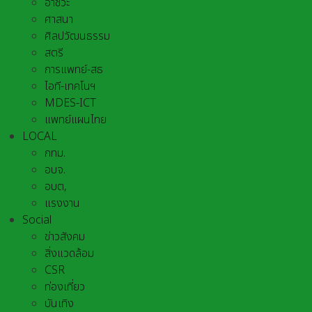
อาชีวะ
ศาสนา
ศิลปวัฒนธรรม
สตรี
การแพทย์-สธ
ไอที-เทคโนฯ
MDES-ICT
แพทย์แผนไทย
LOCAL
กทม.
อบจ.
อบต,
แรงงาน
Social
ข่าวสังคม
สิ่งแวดล้อม
CSR
ท่องเที่ยว
บันเทิง