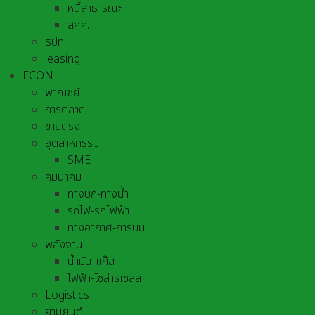
หนี้สาธารณะ
สศค.
ธปท.
leasing
ECON
พาณิชย์
การตลาด
ขายตรง
อุตสาหกรรม
SME
คมนาคม
ทางบก-ทางน้ำ
รถไฟ-รถไฟฟ้า
ทางอากาศ-การบิน
พลังงาน
น้ำมัน-แก๊ส
ไฟฟ้า-โซล่าร์เซลล์
Logistics
ยานยนต์