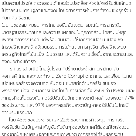
เน้นความโปร่งใส ตรวจสอบได้ และร่วมปลดล็อกห่วงโซ่คอร์รัปชันให้หมด
ไปจากระบบเศรษฐกิจและสังคมไทยอย่างถาวรผ่านการทำงานเชิงรุกร่วม
กับภาคีเครือข่าย
ในนามของสมาคมธนาคารไทย ขอยืนยันเจตนารมณ์ในการยกระดับ
มาตรฐานธรรมาภิบาลและความรับผิดชอบในทุกภาคส่วน โดยจะไม่หยุด
เพียงแค่การรณรงค์ แต่พร้อมสนับสนุนให้เกิดการเปลี่ยนแปลงเชิง
โครงสร้างและสร้างวัฒนธรรมการไม่ทนต่อการทุจริต เพื่อสร้างระบบ
เศรษฐกิจไทยที่เข้มแข็ง เป็นธรรม และได้รับความเชื่อมั่นจากประชาชนและ
สังคมอย่างแท้จริง
รศ.ดร.เสาวณีย์ ไทยรุ่งโรจน์ ที่ปรึกษาประจำสภามหาวิทยาลัย
หอการค้าไทย และคณะทำงาน Zero Corruption: กกร. และเพื่อน ไม่ทน
เปิดเผยผลสำรวจความคิดเห็นต่อนโยบายต่อต้านคอร์รัปชันของ
พรรคการเมืองและนักการเมืองไทยในการเลือกตั้ง 2569 ว่า ประชาชนและ
ภาคธุรกิจเห็นตรงกัน คอร์รัปชันเป็นวิกฤตแห่งชาติ ผลสำรวจพบว่า 77%
ของประชาชน และ 97% ของภาคธุรกิจมองว่าปัญหาคอร์รัปชันในไทยมี
ความรุนแรงมาก
โดย 48% ของประชาชนและ 22% ของภาคธุรกิจระบุว่าการทุจริต
คอร์รัปชันเป็นปัญหาสำคัญอันดับต้นๆ ของประเทศที่ต้องแก้ไขเร่งด่วน
รองจากปัญหาเศรษฐกิจและคุณภาพชีวิต ภาคธุรกิจได้รับผลกระทบ