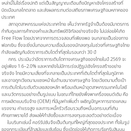
เหล่านี้ไม่ใช่เรื่องปกติ แต่เป็นสัญญาณเตือนถึงปัญหาเชิงโครงสร้างที่
บิดเบือนกลไกตลาด และส่งผลกระทบต่อเสถียรภาพเศรษฐกิจมหภาคของ
ประเทศ
สภาอุตสาหกรรมแห่งประเทศไทย เห็นว่าภาครัฐจำเป็นต้องมีมาตรการ
กำกับดูแลการค้าทองคำและสินทรัพย์ดิจิทัลอย่างจริงจัง ไม่ปล่อยให้เกิด
Free Flow โดยปราศจากการตรวจสอบที่เพียงพอ จนกลายเป็นช่องทาง
ฟอกเงิน ซึ่งจะยิ่งบั่นทอนความเชื่อมั่นของนักลงทุนในช่วงที่เศรษฐกิจไทย
กำลังเผชิญกับอัตราการเติบโตต่ำที่สุดในรอบกว่า 30 ปี
กกร. ประเมินว่าอัตราการเติบโตทางเศรษฐกิจของไทยในปี 2569 จะ
อยู่เพียง 1.6–2.0% และหากยังไม่มีการเร่งปฏิรูปเชิงโครงสร้างอย่าง
จริงจัง ไทยมีความเสี่ยงที่จะกลายเป็นประเทศที่เติบโตต่ำที่สุดในภูมิภาค
และอาจถูกเวียดนามแซงหน้าในด้านขนาดเศรษฐกิจ โดยเวียดนามตั้งเป้า
การเติบโตในระดับตัวเลขสองหลัก พร้อมเดินหน้าอุตสาหกรรมเทคโนโลยี
และนวัตกรรมอย่างเต็มรูปแบบ ในขณะที่ไทยยังพึ่งพาเครื่องยนต์เดิม คือ
การผลิตแบบรับจ้าง (OEM) ที่มีมูลค่าเพิ่มต่ำ เผชิญปัญหาการขาดแคลน
แรงงาน ค่าแรงสูง และภาระหนี้ครัวเรือนรวมถึงหนี้นอกระบบที่เกิน
ศักยภาพรายได้ ส่งผลให้กำลังซื้อและการลงทุนชะลอตัวอย่างต่อเนื่อง
ในบริบทเช่นนี้ คอร์รัปชันจึงเป็นต้นทุนที่ใหญ่ที่สุดของประเทศ ทั้งในรูป
ของกฎระเบียบที่ล้าสมัยและซับซ้อน ซึ่งเปิดช่องให้เกิดการเรียกรับสินบน