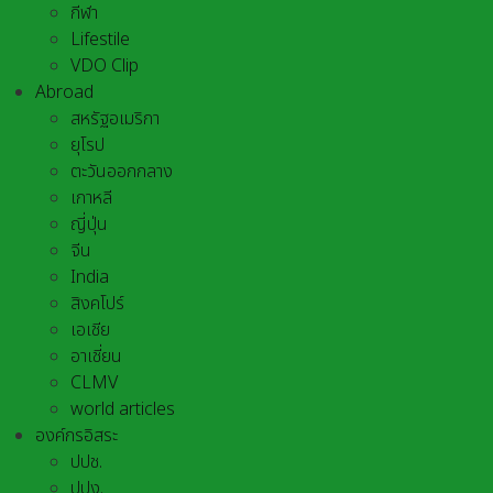
กีฬา
Lifestile
VDO Clip
Abroad
สหรัฐอเมริกา
ยุโรป
ตะวันออกกลาง
เกาหลี
ญี่ปุ่น
จีน
India
สิงคโปร์
เอเชีย
อาเชี่ยน
CLMV
world articles
องค์กรอิสระ
ปปช.
ปปง.