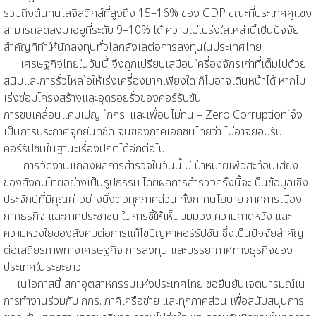
รวมถึงต้นทุนโลจิสติกส์ที่สูงถึง 15–16% ของ GDP ขณะที่ประเทศคู่แข่ง
สามารถลดลงมาอยู่ที่ระดับ 9–10% ได้ ความไม่โปร่งใสเหล่านี้เป็นปัจจัย
สำคัญที่ทำให้นักลงทุนทั่วโลกลังเลต่อการลงทุนในประเทศไทย
เศรษฐกิจไทยในวันนี้ จึงถูกเปรียบเสมือน`ครื่องจักรเก่าที่เต็มไปด้วย
สนิมและการรั่วไหล`อให้เร่งเครื่องมากเพียงใด ก็ไม่อาจเดินหน้าได้ หากไม่
เร่งซ่อมโครงสร้างและอุดรอยรั่วของคอร์รัปชัน
การขับเคลื่อนแคมเปญ `กกร. และเพื่อนไม่ทน – Zero Corruption`จึง
เป็นการประกาศจุดยืนที่ชัดเจนของภาคเอกชนไทยว่า ไม่อาจยอมรับ
คอร์รัปชันในฐานะเรื่องปกติได้อีกต่อไป
การจัดงานแถลงผลการสำรวจในวันนี้ มีเป้าหมายเพื่อสะท้อนเสียง
ของสังคมไทยอย่างเป็นรูปธรรม โดยผลการสำรวจครั้งนี้จะเป็นข้อมูลเชิง
ประจักษ์ที่มีคุณค่าอย่างยิ่งต่อทุกภาคส่วน ทั้งภาคนโยบาย ภาคการเมือง
ภาคธุรกิจ และภาคประชาชน ในการชี้ให้เห็นมุมมอง ความคาดหวัง และ
ความห่วงใยของสังคมต่อการแก้ไขปัญหาคอร์รัปชัน ซึ่งเป็นปัจจัยสำคัญ
ต่อเสถียรภาพทางเศรษฐกิจ การลงทุน และบรรยากาศทางธุรกิจของ
ประเทศในระยะยาว
ในโอกาสนี้ สภาอุตสาหกรรมแห่งประเทศไทย ขอยืนยันเจตนารมณ์ใน
การทำงานร่วมกับ กกร. ภาคีเครือข่าย และทุกภาคส่วน เพื่อสนับสนุนการ