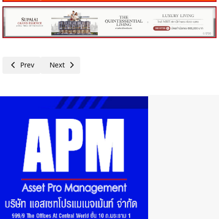
Previous article: ส.อ.ท.แนะรัฐดูแลค่าเงินบาท–รับมือ CBAM-เพิ่มโอกาส SMEs
Next article: เครือข่าย Zero Corruption : กกร. และเพื่อน ไม
Prev
Next