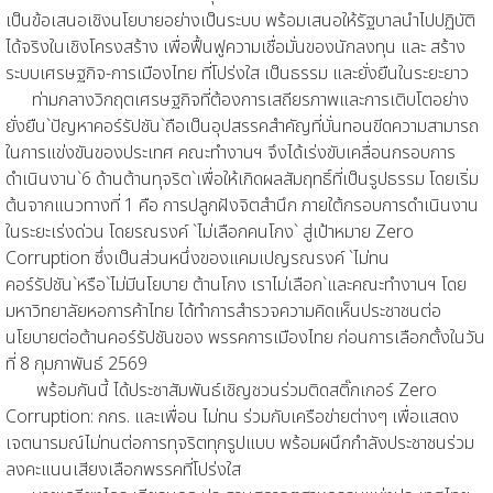
เป็นข้อเสนอเชิงนโยบายอย่างเป็นระบบ พร้อมเสนอให้รัฐบาลนำไปปฏิบัติ
ได้จริงในเชิงโครงสร้าง เพื่อฟื้นฟูความเชื่อมั่นของนักลงทุน และ สร้าง
ระบบเศรษฐกิจ-การเมืองไทย ที่โปร่งใส เป็นธรรม และยั่งยืนในระยะยาว
ท่ามกลางวิกฤตเศรษฐกิจที่ต้องการเสถียรภาพและการเติบโตอย่าง
ยั่งยืน`ปัญหาคอร์รัปชัน`ถือเป็นอุปสรรคสำคัญที่บั่นทอนขีดความสามารถ
ในการแข่งขันของประเทศ คณะทำงานฯ จึงได้เร่งขับเคลื่อนกรอบการ
ดำเนินงาน`6 ด้านต้านทุจริต`เพื่อให้เกิดผลสัมฤทธิ์ที่เป็นรูปธรรม โดยเริ่ม
ต้นจากแนวทางที่ 1 คือ การปลูกฝังจิตสำนึก ภายใต้กรอบการดำเนินงาน
ในระยะเร่งด่วน โดยรณรงค์ `ไม่เลือกคนโกง` สู่เป้าหมาย Zero
Corruption ซึ่งเป็นส่วนหนึ่งของแคมเปญรณรงค์ `ไม่ทน
คอร์รัปชัน`หรือ`ไม่มีนโยบาย ต้านโกง เราไม่เลือก`และคณะทำงานฯ โดย
มหาวิทยาลัยหอการค้าไทย ได้ทำการสำรวจความคิดเห็นประชาชนต่อ
นโยบายต่อต้านคอร์รัปชันของ พรรคการเมืองไทย ก่อนการเลือกตั้งในวัน
ที่ 8 กุมภาพันธ์ 2569
พร้อมกันนี้ ได้ประชาสัมพันธ์เชิญชวนร่วมติดสติ๊กเกอร์ Zero
Corruption: กกร. และเพื่อน ไม่ทน ร่วมกับเครือข่ายต่างๆ เพื่อแสดง
เจตนารมณ์ไม่ทนต่อการทุจริตทุกรูปแบบ พร้อมผนึกกำลังประชาชนร่วม
ลงคะแนนเสียงเลือกพรรคที่โปร่งใส