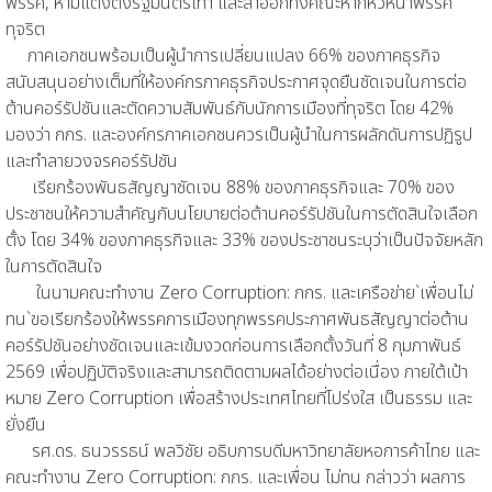
พรรค, ห้ามแต่งตั้งรัฐมนตรีเทา และลาออกทั้งคณะหากหัวหน้าพรรค
ทุจริต
ภาคเอกชนพร้อมเป็นผู้นำการเปลี่ยนแปลง 66% ของภาคธุรกิจ
สนับสนุนอย่างเต็มที่ให้องค์กรภาคธุรกิจประกาศจุดยืนชัดเจนในการต่อ
ต้านคอร์รัปชันและตัดความสัมพันธ์กับนักการเมืองที่ทุจริต โดย 42%
มองว่า กกร. และองค์กรภาคเอกชนควรเป็นผู้นำในการผลักดันการปฏิรูป
และทำลายวงจรคอร์รัปชัน
เรียกร้องพันธสัญญาชัดเจน 88% ของภาคธุรกิจและ 70% ของ
ประชาชนให้ความสำคัญกับนโยบายต่อต้านคอร์รัปชันในการตัดสินใจเลือก
ตั้ง โดย 34% ของภาคธุรกิจและ 33% ของประชาชนระบุว่าเป็นปัจจัยหลัก
ในการตัดสินใจ
ในนามคณะทำงาน Zero Corruption: กกร. และเครือข่าย`เพื่อนไม่
ทน`ขอเรียกร้องให้พรรคการเมืองทุกพรรคประกาศพันธสัญญาต่อต้าน
คอร์รัปชันอย่างชัดเจนและเข้มงวดก่อนการเลือกตั้งวันที่ 8 กุมภาพันธ์
2569 เพื่อปฏิบัติจริงและสามารถติดตามผลได้อย่างต่อเนื่อง ภายใต้เป้า
หมาย Zero Corruption เพื่อสร้างประเทศไทยที่โปร่งใส เป็นธรรม และ
ยั่งยืน
รศ.ดร. ธนวรรธน์ พลวิชัย อธิบการบดีมหาวิทยาลัยหอการค้าไทย และ
คณะทำงาน Zero Corruption: กกร. และเพื่อน ไม่ทน กล่าวว่า ผลการ