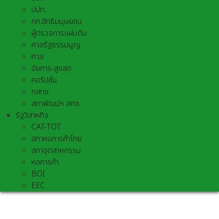
ปปท.
กก.สิทธิมนุษยชน
ผู้ตรวจการแผ่นดิน
ศาลรัฐธรรมนูญ
ศาล
อัยการ-สูงสุด
คอรัปชั่น
กสทช.
สภาพัฒน์ฯ สศช.
รัฐวิสาหกิจ
CAT-TOT
สภาหอการค้าไทย
สภาอุตสาหกรรม
หอการค้า
BOI
EEC