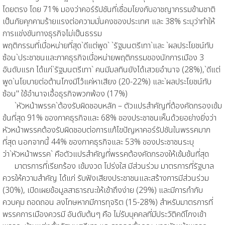
โดยตรง โดย 71% มองว่าคอร์รัปชันที่เชื่อมโยงกับอาชญากรรมข้ามชาติ
เป็นภัยคุกคามร้ายแรงต่อความมั่นคงของประเทศ และ 38% ระบุว่าทำให้
การแข่งขันทางธุรกิจไม่เป็นธรรม
พฤติกรรมที่เบื่อหน่ายที่สุด`ดีแต่พูด` `รัฐมนตรีเทา`และ `ผลประโยชน์ทับ
ซ้อน`ประชาชนและภาคธุรกิจเบื่อหน่ายพฤติกรรมของนักการเมือง 3
อันดับแรก ได้แก่`รัฐมนตรีเทา` คนมีมลทินยังได้เสวยอำนาจ (28%),`ดีแต่
พูด`นโยบายต่อต้านโกงมีไว้แค่หาเสียง (20-22%) และ`ผลประโยชน์ทับ
ซ้อน" ใช้อำนาจเอื้อธุรกิจพวกพ้อง (17%)
`หัวหน้าพรรค`ต้องรับผิดชอบหลัก – ตัวแปรสำคัญที่ต้องคัดกรองเข้ม
ข้นที่สุด 91% ของภาคธุรกิจและ 68% ของประชาชนเห็นด้วยอย่างยิ่งว่า
หัวหน้าพรรคต้องรับผิดชอบต่อการแก้ไขปัญหาคอร์รัปชันในพรรคมาก
ที่สุด นอกจากนี้ 44% ของภาคธุรกิจและ 53% ของประชาชนระบุ
ว่า`หัวหน้าพรรค` คือตัวแปรสำคัญที่พรรคต้องคัดกรองให้เข้มข้นที่สุด
มาตรการที่เรียกร้อง เข้มงวด โปร่งใส มีส่วนร่วม มาตรการที่รัฐบาล
ควรให้ความสำคัญ ได้แก่ รับฟังเสียงประชาชนและสร้างการมีส่วนร่วม
(30%), เปิดเผยข้อมูลสาธารณะให้เข้าถึงง่าย (29%) และมีการกำกับ
ควบคุม ถอดถอน ลงโทษหากมีการทุจริต (15-28%) สำหรับมาตรการที่
พรรคการเมืองควรมี อันดับต้นๆ คือ ไม่รับบุคคลที่มีประวัติคดีโกงเข้า