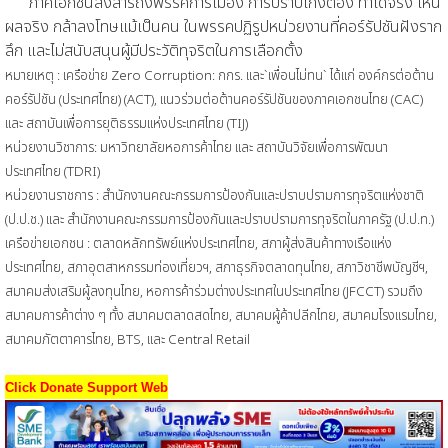
ภาคเอกชนส่งสารถึงพรรคการเมือง การปราบโกงต้อง ทำได้จริง เห็น
ผลจริง กล้าลงโทษแม้เป็นคน ในพรรคปฏิรูปหน่วยงานที่คอร์รัปชันฝังราก
ลึก และไม่สนับสนุนผู้มีประวัติทุจริตในการเลือกตั้ง
หมายเหตุ : เครือข่าย Zero Corruption: กกร. และ`เพื่อนไม่ทน` ได้แก่ องค์กรต่อต้าน
คอร์รัปชัน (ประเทศไทย) (ACT), แนวร่วมต่อต้านคอร์รัปชันของภาคเอกชนไทย (CAC)
และ สถาบันเพื่อการยุติธรรมแห่งประเทศไทย (TIJ)
หน่วยงานวิชาการ: มหาวิทยาลัยหอการค้าไทย และ สถาบันวิจัยเพื่อการพัฒนา
ประเทศไทย (TDRI)
หน่วยงานราชการ : สำนักงานคณะกรรมการป้องกันและปราบปรามการทุจริตแห่งชาติ
(ป.ป.ช.) และ สำนักงานคณะกรรมการป้องกันและปราบปรามการทุจริตในภาครัฐ (ป.ป.ท.)
เครือข่ายเอกชน : ตลาดหลักทรัพย์แห่งประเทศไทย, สภาผู้ส่งสินค้าทางเรือแห่ง
ประเทศไทย, สภาอุตสาหกรรมท่องเที่ยวฯ, สภาธุรกิจตลาดทุนไทย, สภาวิชาชีพบัญชีฯ,
สมาคมส่งเสริมผู้ลงทุนไทย, หอการค้าร่วมต่างประเทศในประเทศไทย (JFCCT) รวมถึง
สมาคมการค้าต่าง ๆ ทั้ง สมาคมตลาดสดไทย, สมาคมผู้ค้าปลีกไทย, สมาคมโรงแรมไทย,
สมาคมภัตตาคารไทย, BTS, และ Central Retail
Click Donate Support Web