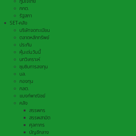
ภูมิใจไทย
กกต.
รัฐสภา
SET-คลัง
บริษัทจดทะเบียน
ตลาดหลักทรัพย์
ประกัน
หุ้นเด่นวันนี้
บทวิเคราะห์
ซุบซิบการลงทุน
บล.
กองทุน
กลต.
แบงก์พาณิชย์
คลัง
สรรพกร
สรรพสามิต
ศุลกากร
บัญชีกลาง