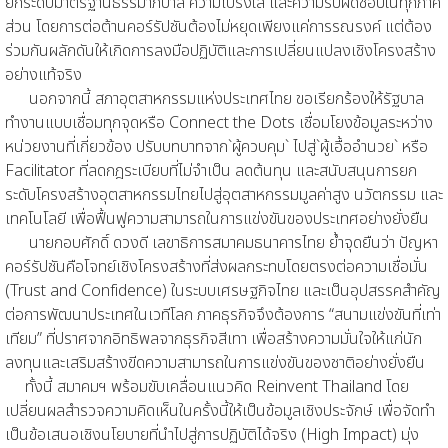
ยกระดับมาตรฐานธรรมาภิบาล ความโปร่งใส และความรับผิดชอบในทุกภาค
ส่วน โดยการต่อต้านคอร์รัปชันต้องไม่หยุดเพียงแค่การรณรงค์ แต่ต้อง
ร่วมกันผลักดันให้เกิดการลงมือปฏิบัติและการเปลี่ยนแปลงเชิงโครงสร้าง
อย่างแท้จริง
นอกจากนี้ สภาอุตสาหกรรมแห่งประเทศไทย ขอเรียกร้องให้รัฐบาล
ทำงานแบบเชื่อมทุกจุดหรือ Connect the Dots เชื่อมโยงข้อมูลระหว่าง
หน่วยงานที่เกี่ยวข้อง ปรับบทบาทจาก`ผู้ควบคุม` ไปสู่`ผู้เอื้ออำนวย` หรือ
Facilitator ที่ลดกฎระเบียบที่ไม่จำเป็น ลดต้นทุน และสนับสนุนการยก
ระดับโครงสร้างอุตสาหกรรมไทยไปสู่อุตสาหกรรมมูลค่าสูง นวัตกรรม และ
เทคโนโลยี เพื่อฟื้นฟูความสามารถในการแข่งขันของประเทศอย่างยั่งยืน
นายกอบศักดิ์ ดวงดี เลขาธิการสมาคมธนาคารไทย ย้ำจุดยืนว่า ปัญหา
คอร์รัปชันคือโจทย์เชิงโครงสร้างที่ส่งผลกระทบโดยตรงต่อความเชื่อมั่น
(Trust and Confidence) ในระบบเศรษฐกิจไทย และเป็นอุปสรรคสำคัญ
ต่อการพัฒนาประเทศในเวทีโลก ภาคธุรกิจจึงต้องการ “สนามแข่งขันที่เท่า
เทียม” ที่ปราศจากอิทธิพลจากธุรกิจสีเทา เพื่อสร้างความมั่นใจให้แก่นัก
ลงทุนและเสริมสร้างขีดความสามารถในการแข่งขันของชาติอย่างยั่งยืน
ทั้งนี้ สมาคมฯ พร้อมขับเคลื่อนแนวคิด Reinvent Thailand โดย
เปลี่ยนผลสำรวจความคิดเห็นในครั้งนี้ให้เป็นข้อมูลเชิงประจักษ์ เพื่อจัดทำ
เป็นข้อเสนอเชิงนโยบายที่นำไปสู่การปฏิบัติได้จริง (High Impact) มุ่ง