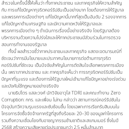
สำรวจในครั้งนี้ชี้ให้เห็นว่า ทั้งภาคประชาชน และภาคธุรกิจให้ความสำคัญ
กับ การแก้ไขปัญหาทุจริตคอร์รัปชันเป็นอย่างมาก โดยต้องการให้รัฐบาล
และพรรคการเมืองต่างๆ แก้ไขปัญหานี้มากที่สุดเป็นอันดับ 2 รองจากการ
แก้ไขปัญหาด้านเศรษฐกิจ และมีความคาดหวังให้รัฐบาลและ
พรรคการเมืองต่าง ๆ ดำเนินการเรื่องนี้อย่างจริงจัง โดยรัฐบาลต้อง
บริหารงานด้วยความโปร่งใสและให้ภาคประชาชนมีส่วนร่วมในการตรวจ
สอบการทำงานของรัฐบาล
ทั้งนี้ ผลสำรวจชี้ว่าภาคประชาชนและภาคธุรกิจ แสดงเจตนารมณ์ที่
ชัดเจนว่าการมีนโยบายและประกาศนโยบายการต่อต้านการทุจริต
คอร์รัปชันที่ชัดเจน เป็นปัจจัยสำคัญในการตัดสินใจเลือกพรรคการเมือง
นั้น เพราะภาคประชาชน และ ภาคธุรกิจเห็นว่า การรทุจริตคอร์รัปชันเป็น
ปัญหาที่รุนแรง และต้องการให้รัฐบาลใหม่เข้ามาแก้ไขปัญหาอย่างเร่งด่วน
และบังคับใช้กฎหมายอย่างจริงจัง
นายธิปไตร แสละวงศ์ นักวิจัยอาวุโส TDRI และคณะทำงาน Zero
Corruption: กกร. และเพื่อน ไม่ทน กล่าวว่า สถานการณ์คอร์รัปชันใน
ปัจจุบันทวีความรุนแรงและซับซ้อนขึ้น โดยเฉพาะการเรียกรับสินบนใน
โครงการจัดซื้อจัดจ้างภาครัฐที่สูงถึงร้อยละ 20–30 ของมูลค่าโครงการ
รวมถึงความเชื่อมโยงกับอาชญากรรมข้ามชาติและสแกมเมอร์ ซึ่งในปี
2568 สร้างความเสียหายต่อประชาชนกว่า 2.5 หมื่นล้านบาท