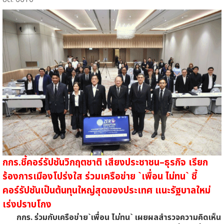
กกร.ชี้คอร์รัปชันวิกฤตชาติ เสียงประชาชน–ธุรกิจ เรียก
ร้องการเมืองโปร่งใส ร่วมเครือข่าย `เพื่อน ไม่ทน` ชี้
คอร์รัปชันเป็นต้นทุนใหญ่สุดของประเทศ แนะรัฐบาลใหม่
เร่งปราบโกง
กกร. ร่วมกับเครือข่าย`เพื่อน ไม่ทน` เผยผลสำรวจความคิดเห็น