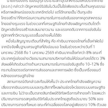
นายเกรียงไกร เธียรนุกุล ประธานสภาอุตสาหกรรมแห่งประเทศไทย
(ส.อ.ท.) กล่าวว่า ปัญหาคอร์รัปชันในวันนี้ไม่ใช่เพียงประเด็นด้านคุณธรรม
หรือภาพลักษณ์ของประเทศอีกต่อไป แต่ได้กลายเป็น`ต้นทุนเชิง
โครงสร้าง`ที่กัดกร่อนความสามารถในการแข่งขันของภาคอุตสาหกรรม
ไทยอย่างรุนแรง ในช่วงเวลาที่เศรษฐกิจไทยกำลังเผชิญการเติบโตต่ำ
ปัญหาเชิงโครงสร้างสะสมมายาวนาน และแรงกดดันจากการแข่งขันใน
ภูมิภาคที่ทวีความรุนแรงขึ้นอย่างเห็นได้ชัด
หนึ่งในสัญญาณเตือนที่สำคัญ คือ ค่าเงินบาทของไทยที่แข็งค่าผิดไป
จากปัจจัยพื้นฐานเศรษฐกิจที่ยังอ่อนแอ โดยในช่วงระหว่างวันที่ 1
มกราคม 2568 ถึง 1 มกราคม 2569 ค่าเงินบาทแข็งค่ากว่า 8% ขณะที่
ประเทศคู่แข่งอย่างเวียดนามสามารถบริหารค่าเงินให้อ่อนค่าลงได้ราว 3%
ส่งผลให้เกิดส่วนต่างด้านความสามารถในการแข่งขันสูงถึง 10–12% ซึ่ง
กระทบโดยตรงต่อภาคการส่งออกและภาคการผลิต ซึ่งเป็นเครื่องยนต์
หลักของเศรษฐกิจไทย
สถานการณ์ดังกล่าวสะท้อนให้เห็นว่า ประเทศไทยกำลังเผชิญความ
เสี่ยงจากเงินนอกระบบและทุนสีเทาที่ไหลผ่านช่องโหว่ของระบบเศรษฐกิจ
และการเงิน ไม่ว่าจะเป็นตลาดสินทรัพย์ดิจิทัลหรือการค้าทองคำ โดยพบว่า
ปริมาณการเทรดสกุลเงินดิจิทัลในประเทศไทยสูงถึงประมาณ 50% ของ
ปริมาณการเทรดทั้งหมด ขณะที่ค่าเฉลี่ยของโลกอยู่เพียงราว 10% ตัวเลข