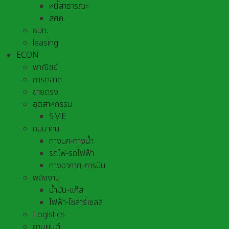
หนี้สาธารณะ
สศค.
ธปท.
leasing
ECON
พาณิชย์
การตลาด
ขายตรง
อุตสาหกรรม
SME
คมนาคม
ทางบก-ทางน้ำ
รถไฟ-รถไฟฟ้า
ทางอากาศ-การบิน
พลังงาน
น้ำมัน-แก๊ส
ไฟฟ้า-โซล่าร์เซลล์
Logistics
ยานยนต์