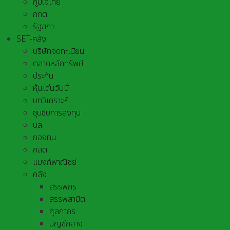
ภูมิใจไทย
กกต.
รัฐสภา
SET-คลัง
บริษัทจดทะเบียน
ตลาดหลักทรัพย์
ประกัน
หุ้นเด่นวันนี้
บทวิเคราะห์
ซุบซิบการลงทุน
บล.
กองทุน
กลต.
แบงก์พาณิชย์
คลัง
สรรพกร
สรรพสามิต
ศุลกากร
บัญชีกลาง