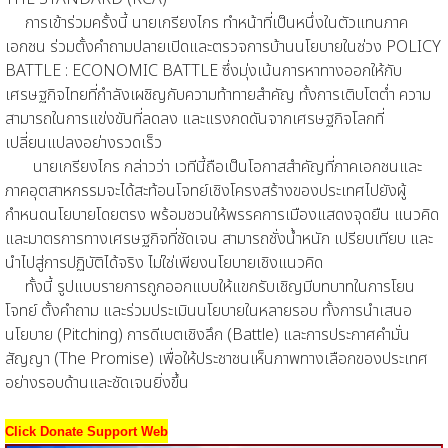
การเข้าร่วมครั้งนี้ นายเกรียงไกร ทำหน้าที่เป็นหนึ่งในตัวแทนภาค
เอกชน ร่วมตั้งคำถามปลายเปิดและตรวจการบ้านนโยบายในช่วง POLICY
BATTLE : ECONOMIC BATTLE ซึ่งมุ่งเน้นการหาทางออกให้กับ
เศรษฐกิจไทยที่กำลังเผชิญกับความท้าทายสำคัญ ทั้งการเติบโตต่ำ ความ
สามารถในการแข่งขันที่ลดลง และแรงกดดันจากเศรษฐกิจโลกที่
เปลี่ยนแปลงอย่างรวดเร็ว
นายเกรียงไกร กล่าวว่า เวทีนี้ถือเป็นโอกาสสำคัญที่ภาคเอกชนและ
ภาคอุตสาหกรรมจะได้สะท้อนโจทย์เชิงโครงสร้างของประเทศไปยังผู้
กำหนดนโยบายโดยตรง พร้อมชวนให้พรรคการเมืองแสดงจุดยืน แนวคิด
และมาตรการทางเศรษฐกิจที่ชัดเจน สามารถชั่งน้ำหนัก เปรียบเทียบ และ
นำไปสู่การปฏิบัติได้จริง ไม่ใช่เพียงนโยบายเชิงแนวคิด
ทั้งนี้ รูปแบบรายการถูกออกแบบให้แขกรับเชิญมีบทบาทในการโยน
โจทย์ ตั้งคำถาม และร่วมประเมินนโยบายในหลายรอบ ทั้งการนำเสนอ
นโยบาย (Pitching) การดีเบตเชิงลึก (Battle) และการประกาศคำมั่น
สัญญา (The Promise) เพื่อให้ประชาชนเห็นภาพทางเลือกของประเทศ
อย่างรอบด้านและชัดเจนยิ่งขึ้น
Click Donate Support Web