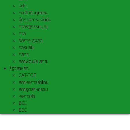
ปปท.
กก.สิทธิมนุษยชน
ผู้ตรวจการแผ่นดิน
ศาลรัฐธรรมนูญ
ศาล
อัยการ-สูงสุด
คอรัปชั่น
กสทช.
สภาพัฒน์ฯ สศช.
รัฐวิสาหกิจ
CAT-TOT
สภาหอการค้าไทย
สภาอุตสาหกรรม
หอการค้า
BOI
EEC