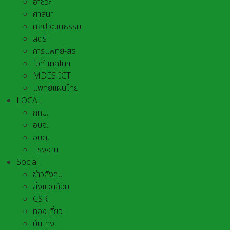
อาชีวะ
ศาสนา
ศิลปวัฒนธรรม
สตรี
การแพทย์-สธ
ไอที-เทคโนฯ
MDES-ICT
แพทย์แผนไทย
LOCAL
กทม.
อบจ.
อบต,
แรงงาน
Social
ข่าวสังคม
สิ่งแวดล้อม
CSR
ท่องเที่ยว
บันเทิง