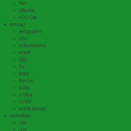
กีฬา
Lifestile
VDO Clip
Abroad
สหรัฐอเมริกา
ยุโรป
ตะวันออกกลาง
เกาหลี
ญี่ปุ่น
จีน
India
สิงคโปร์
เอเชีย
อาเชี่ยน
CLMV
world articles
องค์กรอิสระ
ปปช.
ปปง.