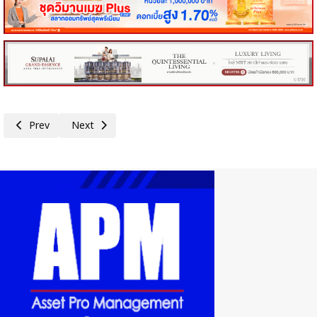
Previous article: เครือข่าย Zero Corruption : กกร. และเพื่อน ไม่ทน จัดเวท
Next article: กกร.เศรษฐกิจไทยปี 2569 มีแนวโน้มโตต่ำกว่า 2%
Prev
Next