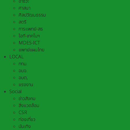
อาชีวะ
ศาสนา
ศิลปวัฒนธรรม
สตรี
การแพทย์-สธ
ไอที-เทคโนฯ
MDES-ICT
แพทย์แผนไทย
LOCAL
กทม.
อบจ.
อบต,
แรงงาน
Social
ข่าวสังคม
สิ่งแวดล้อม
CSR
ท่องเที่ยว
บันเทิง