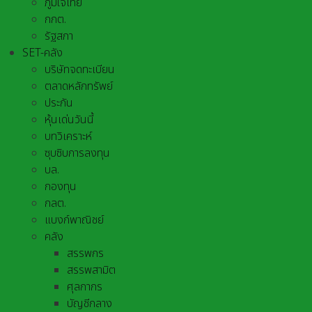
ภูมิใจไทย
กกต.
รัฐสภา
SET-คลัง
บริษัทจดทะเบียน
ตลาดหลักทรัพย์
ประกัน
หุ้นเด่นวันนี้
บทวิเคราะห์
ซุบซิบการลงทุน
บล.
กองทุน
กลต.
แบงก์พาณิชย์
คลัง
สรรพกร
สรรพสามิต
ศุลกากร
บัญชีกลาง