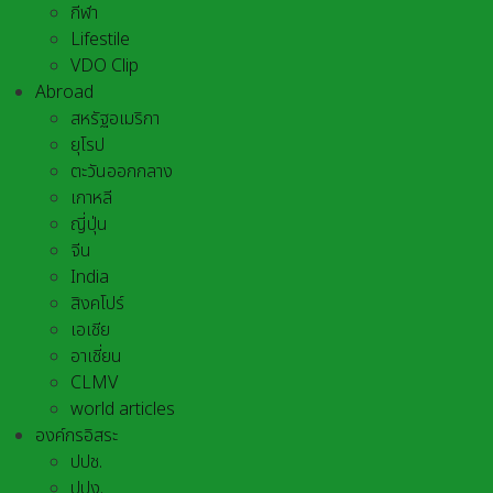
กีฬา
Lifestile
VDO Clip
Abroad
สหรัฐอเมริกา
ยุโรป
ตะวันออกกลาง
เกาหลี
ญี่ปุ่น
จีน
India
สิงคโปร์
เอเชีย
อาเชี่ยน
CLMV
world articles
องค์กรอิสระ
ปปช.
ปปง.