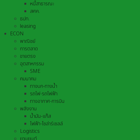
หนี้สาธารณะ
สศค.
ธปท.
leasing
ECON
พาณิชย์
การตลาด
ขายตรง
อุตสาหกรรม
SME
คมนาคม
ทางบก-ทางน้ำ
รถไฟ-รถไฟฟ้า
ทางอากาศ-การบิน
พลังงาน
น้ำมัน-แก๊ส
ไฟฟ้า-โซล่าร์เซลล์
Logistics
ยานยนต์