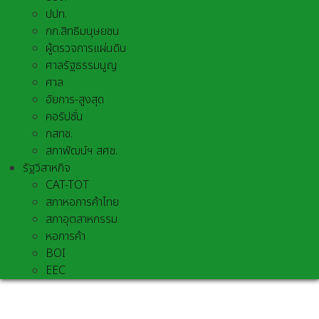
ปปท.
กก.สิทธิมนุษยชน
ผู้ตรวจการแผ่นดิน
ศาลรัฐธรรมนูญ
ศาล
อัยการ-สูงสุด
คอรัปชั่น
กสทช.
สภาพัฒน์ฯ สศช.
รัฐวิสาหกิจ
CAT-TOT
สภาหอการค้าไทย
สภาอุตสาหกรรม
หอการค้า
BOI
EEC