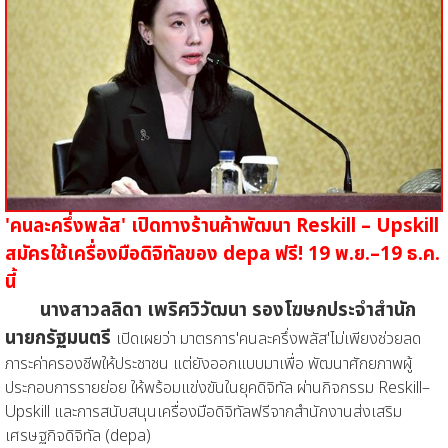
'คนละครึ่งพลัส' เปิดทางร้านค้าพัฒนา Reskill – Upskill
สมัครใช้เครื่องมือดิจิทัลของ depa ฟรี! 19 พ.ย.–19 ธ.ค.
นี้
นางสาวลลิดา เพริศวิวัฒนา รองโฆษกประจำสำนัก
นายกรัฐมนตรี
เปิดเผยว่า มาตรการ'คนละครึ่งพลัส'ไม่เพียงช่วยลด
ภาระค่าครองชีพให้ประชาชน แต่ยังออกแบบมาเพื่อ พัฒนาศักยภาพผู้
ประกอบการรายย่อย ให้พร้อมแข่งขันในยุคดิจิทัล ผ่านกิจกรรม Reskill–
Upskill และการสนับสนุนเครื่องมือดิจิทัลฟรีจากสำนักงานส่งเสริม
เศรษฐกิจดิจิทัล (depa)