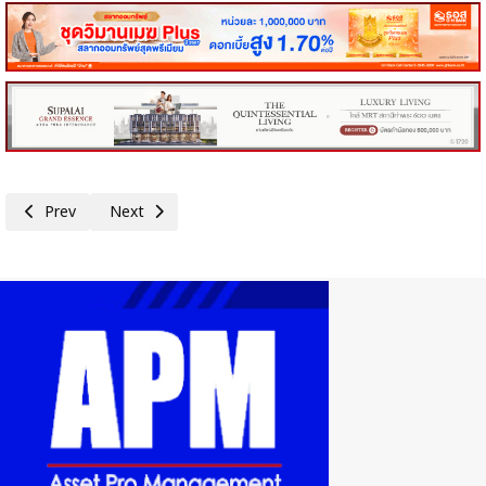
Previous article: รัฐบาลย้ำ'เที่ยวดีมีคืน' เหลือเวลาอีกไม่มากแล้ว จูงใจประชา
Next article: ครม.เห็นชอบผ่อนผันใช้พื้นที่ลุ่มน้ำชั้น 1 เอ–1 บี
Prev
Next