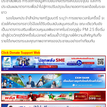
ประชาสัมพันธ์ การจัดทำข้อมูลทะเบียนเกษตรกรให้เป็นปัจจุบัน และการ
ประเมินผลมาตรการเพื่อนำไปสู่การปรับปรุงนโยบายลดการเผาอ้อยในระยะ
ยาว
รองโฆษกประจำสำนักนายกรัฐมนตรี ระบุว่า การขยายเวลาในครั้งนี้ จะ
ช่วยให้เกษตรกรชาวไร่อ้อยได้รับเงินสนับสนุนครบถ้วน ขณะเดียวกันยัง
เป็นมาตรการเสริมเพื่อควบคุมมลพิษอากาศในช่วงฤดูฝุ่น PM 2.5 ซึ่งเริ่ม
เข้าสู่ช่วงวิกฤติอีกครั้งในปลายปี พร้อมย้ำว่ารัฐบาลให้ความสำคัญกับทั้ง
รายได้เกษตรกรและคุณภาพอากาศของประชาชนอย่างเท่าเทียมกัน
Click Donate Support Web