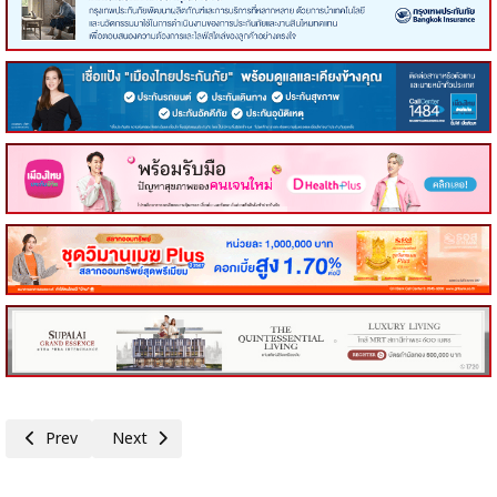
Previous article: ครม.เห็นชอบผ่อนผันใช้พื้นที่ลุ่มน้ำชั้น 1 เอ–1 บี ในป่าสงวน
Next article: สรุปข่าวการประชุมคณะรัฐมนตรี 13 มกราคม 256
Prev
Next