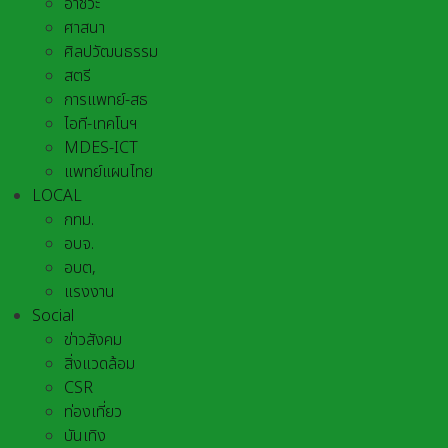
อาชีวะ
ศาสนา
ศิลปวัฒนธรรม
สตรี
การแพทย์-สธ
ไอที-เทคโนฯ
MDES-ICT
แพทย์แผนไทย
LOCAL
กทม.
อบจ.
อบต,
แรงงาน
Social
ข่าวสังคม
สิ่งแวดล้อม
CSR
ท่องเที่ยว
บันเทิง