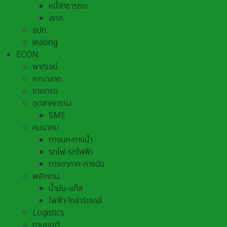
หนี้สาธารณะ
สศค.
ธปท.
leasing
ECON
พาณิชย์
การตลาด
ขายตรง
อุตสาหกรรม
SME
คมนาคม
ทางบก-ทางน้ำ
รถไฟ-รถไฟฟ้า
ทางอากาศ-การบิน
พลังงาน
น้ำมัน-แก๊ส
ไฟฟ้า-โซล่าร์เซลล์
Logistics
ยานยนต์