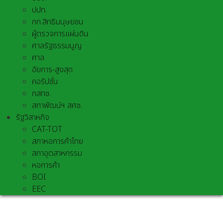
ปปท.
กก.สิทธิมนุษยชน
ผู้ตรวจการแผ่นดิน
ศาลรัฐธรรมนูญ
ศาล
อัยการ-สูงสุด
คอรัปชั่น
กสทช.
สภาพัฒน์ฯ สศช.
รัฐวิสาหกิจ
CAT-TOT
สภาหอการค้าไทย
สภาอุตสาหกรรม
หอการค้า
BOI
EEC