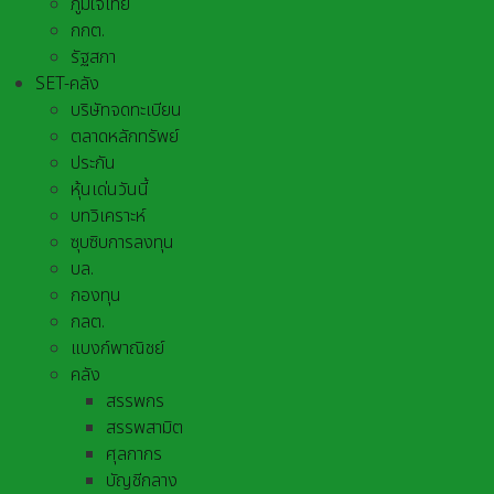
ภูมิใจไทย
กกต.
รัฐสภา
SET-คลัง
บริษัทจดทะเบียน
ตลาดหลักทรัพย์
ประกัน
หุ้นเด่นวันนี้
บทวิเคราะห์
ซุบซิบการลงทุน
บล.
กองทุน
กลต.
แบงก์พาณิชย์
คลัง
สรรพกร
สรรพสามิต
ศุลกากร
บัญชีกลาง