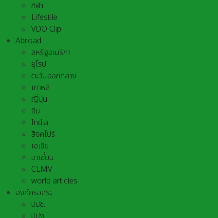
กีฬา
Lifestile
VDO Clip
Abroad
สหรัฐอเมริกา
ยุโรป
ตะวันออกกลาง
เกาหลี
ญี่ปุ่น
จีน
India
สิงคโปร์
เอเชีย
อาเชี่ยน
CLMV
world articles
องค์กรอิสระ
ปปช.
ปปง.