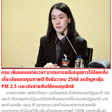
ครม.เห็นชอบขยายเวลา'มาตรการสนับสนุนชาวไร่อ้อยเก็บ
เกี่ยวอ้อยสดคุณภาพดี'ถึงธันวาคม 2568 ลดปัญหาฝุ่น
PM 2.5 และเร่งจ่ายเงินให้ครบทุกสิทธิ
นางสาวลลิดา เพริศวิวัฒนา รองโฆษกประจำสำนักนายกรัฐมนตรี เปิด
เผยว่า ที่ประชุมคณะรัฐมนตรีมีมติเห็นชอบตามที่รองนายกรัฐมนตรี นาย
สุชาติ ชมกลิ่น เสนอ ให้ ขยายระยะเวลาดำเนินมาตรการช่วยเหลือ
เกษตรกรชาวไร่อ้อยที่เก็บเกี่ยวอ้อยสดคุณภาพดี 100% จากเดิมสิ้นสุด