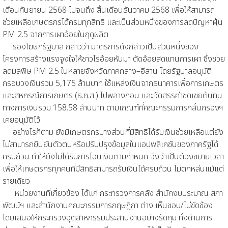
เดือนกันยายน 2568 ไปจนถึง สิ้นเดือนธันวาคม 2568 เพื่อให้สามารถ
ช่วยเหลือเกษตรกรได้ครบทุกสิทธิ และเป็นส่วนหนึ่งของการลดปัญหาฝุ่น
PM 2.5 จากการเผาอ้อยในฤดูผลิต
รองโฆษกรัฐบาล กล่าวว่า มาตรการดังกล่าวเป็นส่วนหนึ่งของ
โครงการสร้างแรงจูงใจให้ชาวไร่อ้อยหันมา ตัดอ้อยสดแทนการเผา ซึ่งช่วย
ลดมลพิษ PM 2.5 ในหลายจังหวัดภาคกลาง–อีสาน โดยรัฐบาลอนุมัติ
กรอบวงเงินรวม 5,175 ล้านบาท ใช้แหล่งเงินจากธนาคารเพื่อการเกษตร
และสหกรณ์การเกษตร (ธ.ก.ส.) ไปพลางก่อน และจัดสรรค่าชดเชยต้นทุน
ทางการเงินรวม 158.58 ล้านบาท ตามเกณฑ์ที่คณะกรรมการกลั่นกรองฯ
เคยอนุมัติไว้
อย่างไรก็ตาม ยังมีเกษตรกรบางส่วนที่มีสิทธิได้รับเงินช่วยเหลือแต่ยัง
ไม่สามารถยืนยันตัวตนหรือปรับปรุงข้อมูลในแอปพลิเคชันของภาครัฐได้
ครบถ้วน ทำให้ยังไม่ได้รับการโอนเงินตามกำหนด จึงจำเป็นต้องขยายเวลา
เพื่อให้เกษตรกรทุกคนที่มีสิทธิสามารถรับเงินได้ครบถ้วน ไม่ตกหล่นแม้แต่
รายเดียว
หน่วยงานที่เกี่ยวข้อง ได้แก่ กระทรวงการคลัง สำนักงบประมาณ สภา
พัฒน์ฯ และสำนักงานคณะกรรมการกฤษฎีกา ต่าง เห็นชอบ/ไม่ขัดข้อง
โดยเสนอให้กระทรวงอุตสาหกรรมประสานงานอย่างรัดกุม ทั้งด้านการ