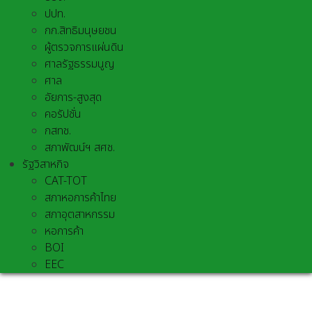
ปปท.
กก.สิทธิมนุษยชน
ผู้ตรวจการแผ่นดิน
ศาลรัฐธรรมนูญ
ศาล
อัยการ-สูงสุด
คอรัปชั่น
กสทช.
สภาพัฒน์ฯ สศช.
รัฐวิสาหกิจ
CAT-TOT
สภาหอการค้าไทย
สภาอุตสาหกรรม
หอการค้า
BOI
EEC