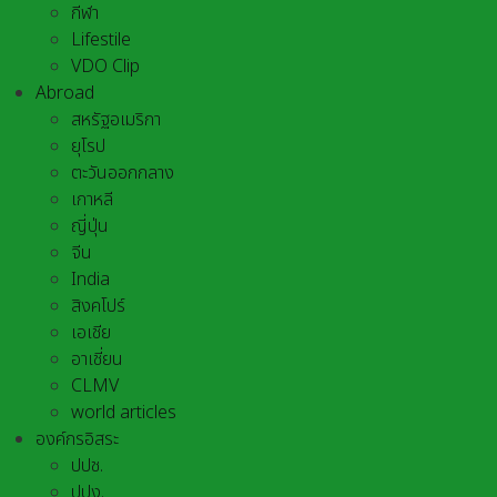
กีฬา
Lifestile
VDO Clip
Abroad
สหรัฐอเมริกา
ยุโรป
ตะวันออกกลาง
เกาหลี
ญี่ปุ่น
จีน
India
สิงคโปร์
เอเชีย
อาเชี่ยน
CLMV
world articles
องค์กรอิสระ
ปปช.
ปปง.