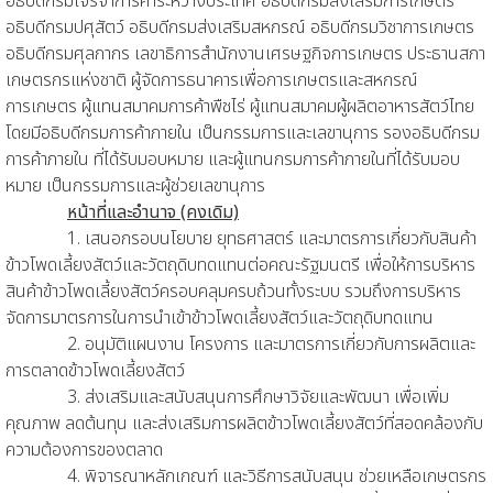
อธิบดีกรมเจรจาการค้าระหว่างประเทศ อธิบดีกรมส่งเสริมการเกษตร
อธิบดีกรมปศุสัตว์ อธิบดีกรมส่งเสริมสหกรณ์ อธิบดีกรมวิชาการเกษตร
อธิบดีกรมศุลกากร เลขาธิการสำนักงานเศรษฐกิจการเกษตร ประธานสภา
เกษตรกรแห่งชาติ ผู้จัดการธนาคารเพื่อการเกษตรและสหกรณ์
การเกษตร ผู้แทนสมาคมการค้าพืชไร่ ผู้แทนสมาคมผู้ผลิตอาหารสัตว์ไทย
โดยมีอธิบดีกรมการค้าภายใน เป็นกรรมการและเลขานุการ รองอธิบดีกรม
การค้าภายใน ที่ได้รับมอบหมาย และผู้แทนกรมการค้าภายในที่ได้รับมอบ
หมาย เป็นกรรมการและผู้ช่วยเลขานุการ
หน้าที่และอำนาจ (คงเดิม)
1. เสนอกรอบนโยบาย ยุทธศาสตร์ และมาตรการเกี่ยวกับสินค้า
ข้าวโพดเลี้ยงสัตว์และวัตถุดิบทดแทนต่อคณะรัฐมนตรี เพื่อให้การบริหาร
สินค้าข้าวโพดเลี้ยงสัตว์ครอบคลุมครบถ้วนทั้งระบบ รวมถึงการบริหาร
จัดการมาตรการในการนำเข้าข้าวโพดเลี้ยงสัตว์และวัตถุดิบทดแทน
2. อนุมัติแผนงาน โครงการ และมาตรการเกี่ยวกับการผลิตและ
การตลาดข้าวโพดเลี้ยงสัตว์
3. ส่งเสริมและสนับสนุนการศึกษาวิจัยและพัฒนา เพื่อเพิ่ม
คุณภาพ ลดต้นทุน และส่งเสริมการผลิตข้าวโพดเลี้ยงสัตว์ที่สอดคล้องกับ
ความต้องการของตลาด
4. พิจารณาหลักเกณฑ์ และวิธีการสนับสนุน ช่วยเหลือเกษตรกร