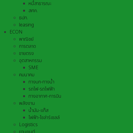
หนี้สาธารณะ
สศค.
ธปท.
leasing
ECON
พาณิชย์
การตลาด
ขายตรง
อุตสาหกรรม
SME
คมนาคม
ทางบก-ทางน้ำ
รถไฟ-รถไฟฟ้า
ทางอากาศ-การบิน
พลังงาน
น้ำมัน-แก๊ส
ไฟฟ้า-โซล่าร์เซลล์
Logistics
ยานยนต์