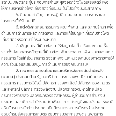
สถาบันเกษตรกร ผู้ประกอบการค้าและผู้ส่งออกข้าวโพดเลี้ยงสัตว์ เพื่อ
ให้การบริหารข้าวโพดเลี้ยงสัตว์ทั้งระบบเป็นไปอย่างมีประสิทธิภาพ
5. ติดตาม กำกับดูแลการปฏิบัติตามนโยบาย มาตรการ และ
โครงการที่ได้รับอนุมัติ
6. แต่งตั้งคณะอนุกรรมการ คณะทำงาน และคณะที่ปรึกษา เพื่อ
ดำเนินการด้านการผลิต การตลาด และการแก้ไขปัญหาเกี่ยวกับข้าวโพด
เลี้ยงสัตว์หรือตามที่ได้รับมอบหมาย
7. เชิญบุคคลที่เกี่ยวข้องมาให้ข้อมูล ข้อเท็จจริงและความเห็น
รวมทั้งส่งเอกสารหลักฐานที่เกี่ยวข้องเพื่อประกอบการพิจารณาของคณะ
กรรมการ โดยให้ส่วนราชการ รัฐวิสาหกิจ และหน่วยงานของทางราชการให้
ความร่วมมือและสนับสนุนการดำเนินการของคณะกรรมฯ
2. คณะกรรมการนโยบายและบริหารจัดการมันสำปะหลัง
(นบมส.) ประกอบด้วย
รัฐมนตรีว่าการกระทรวงพาณิชย์ เป็นประธาน
กรรมการ กรรมการมีดังนี้ ปลัดกระทรวงพาณิชย์ ปลัดกระทรวงเกษตร
และสหกรณ์ ปลัดกระทรวงพลังงาน ปลัดกระทรวงมหาดไทย ปลัด
กระทรวงการคลัง ปลัดกระทรวงอุตสาหกรรม ผู้อำนวยการสำนักงบ
ประมาณ เลขาธิการสำนักงานสภาพัฒนาการเศรษฐกิจและสังคมแห่งชาติ
อธิบดีกรมการค้าต่างประเทศ อธิบดีกรมเจรจาการค้าระหว่างประเทศ
อธิบดีกรมส่งเสริมการเกษตร อธิบดีกรมวิชาการเกษตร เลขาธิการ