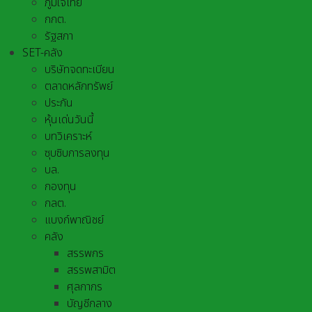
ภูมิใจไทย
กกต.
รัฐสภา
SET-คลัง
บริษัทจดทะเบียน
ตลาดหลักทรัพย์
ประกัน
หุ้นเด่นวันนี้
บทวิเคราะห์
ซุบซิบการลงทุน
บล.
กองทุน
กลต.
แบงก์พาณิชย์
คลัง
สรรพกร
สรรพสามิต
ศุลกากร
บัญชีกลาง