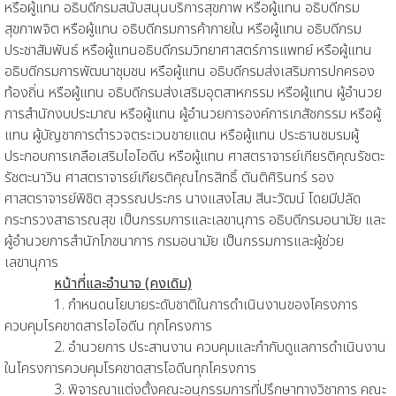
หรือผู้แทน อธิบดีกรมสนับสนุนบริการสุขภาพ หรือผู้แทน อธิบดีกรม
สุขภาพจิต หรือผู้แทน อธิบดีกรมการค้าภายใน หรือผู้แทน อธิบดีกรม
ประชาสัมพันธ์ หรือผู้แทนอธิบดีกรมวิทยาศาสตร์การแพทย์ หรือผู้แทน
อธิบดีกรมการพัฒนาชุมชน หรือผู้แทน อธิบดีกรมส่งเสริมการปกครอง
ท้องถิ่น หรือผู้แทน อธิบดีกรมส่งเสริมอุตสาหกรรม หรือผู้แทน ผู้อำนวย
การสำนักงบประมาณ หรือผู้แทน ผู้อำนวยการองค์การเภสัชกรรม หรือผู้
แทน ผู้บัญชาการตำรวจตระเวนชายแดน หรือผู้แทน ประธานชมรมผู้
ประกอบการเกลือเสริมไอโอดีน หรือผู้แทน ศาสตราจารย์เกียรติคุณรัชตะ
รัชตะนาวิน ศาสตราจารย์เกียรติคุณไกรสิทธิ์ ตันติศิรินทร์ รอง
ศาสตราจารย์พิชิต สุวรรณประกร นางแสงโสม สีนะวัฒน์ โดยมีปลัด
กระทรวงสาธารณสุข เป็นกรรมการและเลขานุการ อธิบดีกรมอนามัย และ
ผู้อำนวยการสำนักโภชนาการ กรมอนามัย เป็นกรรมการและผู้ช่วย
เลขานุการ
หน้าที่และอำนาจ (คงเดิม)
1. กำหนดนโยบายระดับชาติในการดำเนินงานของโครงการ
ควบคุมโรคขาดสารไอโอดีน ทุกโครงการ
2. อำนวยการ ประสานงาน ควบคุมและกำกับดูแลการดำเนินงาน
ในโครงการควบคุมโรคขาดสารโอดีนทุกโครงการ
3. พิจารณาแต่งตั้งคณะอนุกรรมการที่ปรึกษาทางวิชาการ คณะ