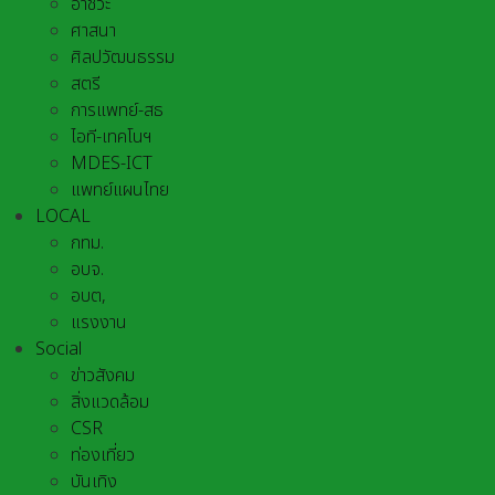
อาชีวะ
ศาสนา
ศิลปวัฒนธรรม
สตรี
การแพทย์-สธ
ไอที-เทคโนฯ
MDES-ICT
แพทย์แผนไทย
LOCAL
กทม.
อบจ.
อบต,
แรงงาน
Social
ข่าวสังคม
สิ่งแวดล้อม
CSR
ท่องเที่ยว
บันเทิง