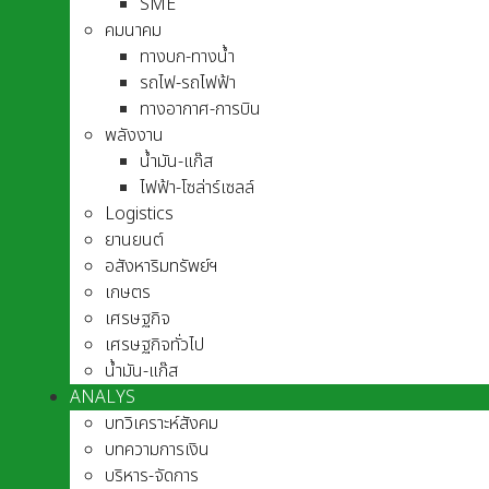
SME
คมนาคม
ทางบก-ทางน้ำ
รถไฟ-รถไฟฟ้า
ทางอากาศ-การบิน
พลังงาน
น้ำมัน-แก๊ส
ไฟฟ้า-โซล่าร์เซลล์
Logistics
ยานยนต์
อสังหาริมทรัพย์ฯ
เกษตร
เศรษฐกิจ
เศรษฐกิจทั่วไป
น้ำมัน-แก๊ส
ANALYS
บทวิเคราะห์สังคม
บทความการเงิน
บริหาร-จัดการ