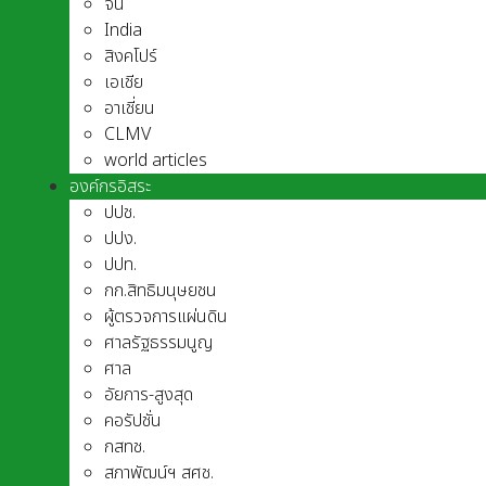
จีน
India
สิงคโปร์
เอเชีย
อาเชี่ยน
CLMV
world articles
องค์กรอิสระ
ปปช.
ปปง.
ปปท.
กก.สิทธิมนุษยชน
ผู้ตรวจการแผ่นดิน
ศาลรัฐธรรมนูญ
ศาล
อัยการ-สูงสุด
คอรัปชั่น
กสทช.
สภาพัฒน์ฯ สศช.