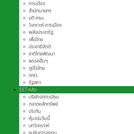
การเมือง
สำนักนายกฯ
มติ ครม.
วิเคราะห์-การเมือง
พลังประชารัฐ
เพื่อไทย
ประชาธิปัตต์
ชาติไทยพัฒนา
พรรคอื่นๆ
ภูมิใจไทย
กกต.
รัฐสภา
SET-คลัง
บริษัทจดทะเบียน
ตลาดหลักทรัพย์
ประกัน
หุ้นเด่นวันนี้
บทวิเคราะห์
ซุบซิบการลงทุน