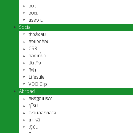
อบจ.
อบต,
แรงงาน
Social
ข่าวสังคม
สิ่งแวดล้อม
CSR
ท่องเที่ยว
บันเทิง
กีฬา
Lifestile
VDO Clip
Abroad
สหรัฐอเมริกา
ยุโรป
ตะวันออกกลาง
เกาหลี
ญี่ปุ่น