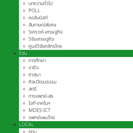
บทความทั่วไป
POLL
คอลัมนิสต์
สัมภาษณ์พิเศษ
วิเคราะห์-เศรษฐกิจ
วิจัยเศรษฐกิจ
ศูนย์วิจัยกสิกรไทย
Edu
การศึกษา
อาชีวะ
ศาสนา
ศิลปวัฒนธรรม
สตรี
การแพทย์-สธ
ไอที-เทคโนฯ
MDES-ICT
แพทย์แผนไทย
LOCAL
กทม.