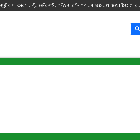
ษฐกิจ การลงทุน หุ้น อสังหาริมทรัพย์ ไอที-เทคโนฯ รถยนต์ ท่องเที่ยว ต่าง
การค้นหา