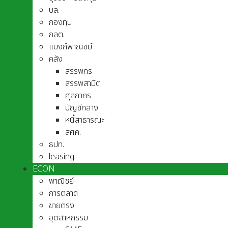
บล.
กองทุน
กลต.
แบงก์พาณิชย์
คลัง
สรรพกร
สรรพสามิต
ศุลกากร
บัญชีกลาง
หนี้สาธารณะ
สศค.
ธปท.
leasing
ECON
พาณิชย์
การตลาด
ขายตรง
อุตสาหกรรม