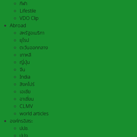
กีฬา
Lifestile
VDO Clip
Abroad
สหรัฐอเมริกา
ยุโรป
ตะวันออกกลาง
เกาหลี
ญี่ปุ่น
จีน
India
สิงคโปร์
เอเชีย
อาเชี่ยน
CLMV
world articles
องค์กรอิสระ
ปปช.
ปปง.