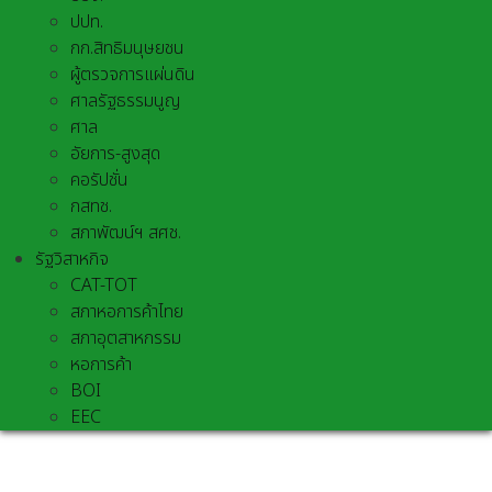
ปปท.
กก.สิทธิมนุษยชน
ผู้ตรวจการแผ่นดิน
ศาลรัฐธรรมนูญ
ศาล
อัยการ-สูงสุด
คอรัปชั่น
กสทช.
สภาพัฒน์ฯ สศช.
รัฐวิสาหกิจ
CAT-TOT
สภาหอการค้าไทย
สภาอุตสาหกรรม
หอการค้า
BOI
EEC