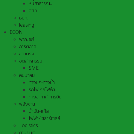
หนี้สาธารณะ
สศค.
ธปท.
leasing
ECON
พาณิชย์
การตลาด
ขายตรง
อุตสาหกรรม
SME
คมนาคม
ทางบก-ทางน้ำ
รถไฟ-รถไฟฟ้า
ทางอากาศ-การบิน
พลังงาน
น้ำมัน-แก๊ส
ไฟฟ้า-โซล่าร์เซลล์
Logistics
ยานยนต์