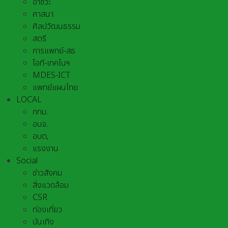
อาชีวะ
ศาสนา
ศิลปวัฒนธรรม
สตรี
การแพทย์-สธ
ไอที-เทคโนฯ
MDES-ICT
แพทย์แผนไทย
LOCAL
กทม.
อบจ.
อบต,
แรงงาน
Social
ข่าวสังคม
สิ่งแวดล้อม
CSR
ท่องเที่ยว
บันเทิง