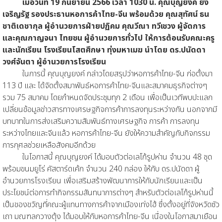
เมื่อวันที่ 19 กันยายน 2566 เวลา 1030 น. คุณบุญยงค์ ยง
เจริญรัฐ รองประธานหอการค้าไทย-จีน พร้อมด้วย คุณสุทัศน์ ธน
ชาติเดชากุล ผู้อำนวยการฝ่ายปฏิคม คุณวีณา ทวีเชวง ผู้จัดการ
และคุณกาญจนา ไทยชน ผู้อำนวยการทั่วไป ให้การต้อนรับคณะครู
และนักเรียน โรงเรียนโสตศึกษา ทุ่งมหาเมฆ นำโดย ดร.ปนัดดา
วงศ์จันตา ผู้อำนวยการโรงเรียน
ในการนี้ คุณบุญยงค์ กล่าวโดยสรุปว่าหอการค้าไทย-จีน ก่อตั้งมา
113 ปี และ ได้จัดตั้งสมาพันธ์หอการค้าไทย-จีนและสมาคมธุรกิจต่างๆ
รวม 75 สมาคม โดยกำหนดจัดประชุมทุก 2 เดือน เพื่อเป็นเวทีพบปะแลก
เปลี่ยนข้อมูลข่าวสารทางเศรษฐกิจการค้าการลงทุนระหว่างกัน นอกจากมี
บทบาทในการส่งเสริมความสัมพันธ์ทางเศรษฐกิจ การค้า การลงทุน
ระหว่างไทยและจีนแล้ว หอการค้าไทย-จีน ยังให้ความสำคัญกับกิจกรรม
การกุศลช่วยเหลือสังคมอีกด้วย
ในโอกาสนี้ คุณบุญยงค์ ได้มอบตัวต่อเลโก้รูปห่าน จำนวน 48 ชุด
พร้อมขนมยูโร่ คัสตาร์ดเค้ก จำนวน 240 กล่อง ให้กับ ดร.ปนัดดา ผู้
อำนวยการโรงเรียน เพื่อเสริมสร้างพัฒนาการให้กับนักเรียนและเป็น
ประโยชน์ต่อการทำกิจกรรมสันทนาการต่างๆ สำหรับตัวต่อเลโก้รูปห่านนี้
เป็นของขวัญที่คณะผู้แทนทางการค้าจากเมืองเท่งไฮ้ ซึ่งตั้งอยู่ที่จังหวัดซัว
เถา มณฑลกวางตุ้ง ได้มอบให้กับหอการค้าไทย-จีน เนื่องในโอกาสมาเยือน