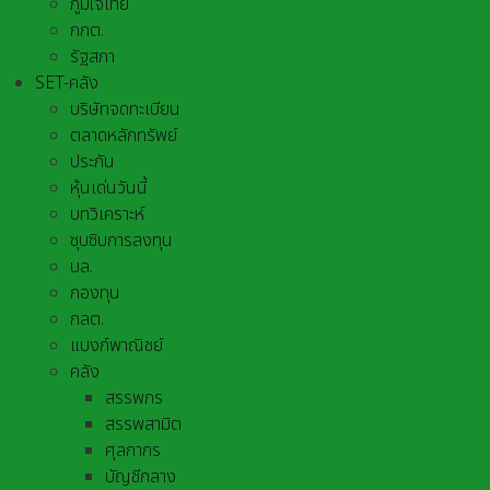
ภูมิใจไทย
กกต.
รัฐสภา
SET-คลัง
บริษัทจดทะเบียน
ตลาดหลักทรัพย์
ประกัน
หุ้นเด่นวันนี้
บทวิเคราะห์
ซุบซิบการลงทุน
บล.
กองทุน
กลต.
แบงก์พาณิชย์
คลัง
สรรพกร
สรรพสามิต
ศุลกากร
บัญชีกลาง