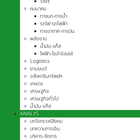
SME
คมนาคม
ทางบก-ทางน้ำ
รถไฟ-รถไฟฟ้า
ทางอากาศ-การบิน
พลังงาน
น้ำมัน-แก๊ส
ไฟฟ้า-โซล่าร์เซลล์
Logistics
ยานยนต์
อสังหาริมทรัพย์ฯ
เกษตร
เศรษฐกิจ
เศรษฐกิจทั่วไป
น้ำมัน-แก๊ส
ANALYS
บทวิเคราะห์สังคม
บทความการเงิน
บริหาร-จัดการ