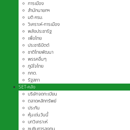
การเมือง
สำนักนายกฯ
มติ ครม.
วิเคราะห์-การเมือง
พลังประชารัฐ
เพื่อไทย
ประชาธิปัตต์
ชาติไทยพัฒนา
พรรคอื่นๆ
ภูมิใจไทย
กกต.
รัฐสภา
SET-คลัง
บริษัทจดทะเบียน
ตลาดหลักทรัพย์
ประกัน
หุ้นเด่นวันนี้
บทวิเคราะห์
ซุบซิบการลงทุน