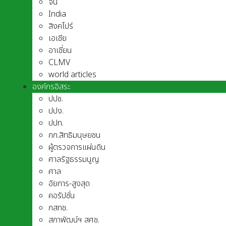
จีน
India
สิงคโปร์
เอเชีย
อาเชี่ยน
CLMV
world articles
องค์กรอิสระ
ปปช.
ปปง.
ปปท.
กก.สิทธิมนุษยชน
ผู้ตรวจการแผ่นดิน
ศาลรัฐธรรมนูญ
ศาล
อัยการ-สูงสุด
คอรัปชั่น
กสทช.
สภาพัฒน์ฯ สศช.