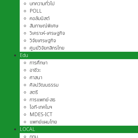
บทความทั่วไป
POLL
คอลัมนิสต์
สัมภาษณ์พิเศษ
วิเคราะห์-เศรษฐกิจ
วิจัยเศรษฐกิจ
ศูนย์วิจัยกสิกรไทย
Edu
การศึกษา
อาชีวะ
ศาสนา
ศิลปวัฒนธรรม
สตรี
การแพทย์-สธ
ไอที-เทคโนฯ
MDES-ICT
แพทย์แผนไทย
LOCAL
กทม.