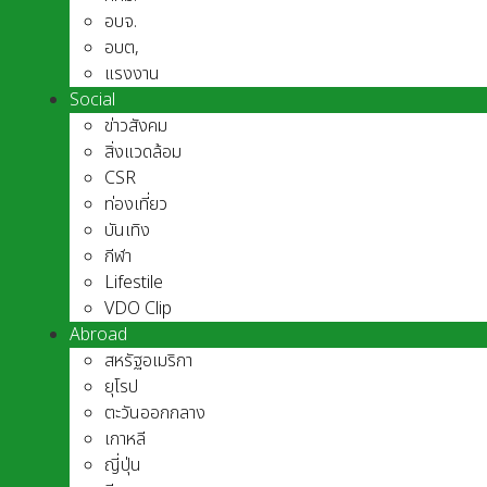
อบจ.
อบต,
แรงงาน
Social
ข่าวสังคม
สิ่งแวดล้อม
CSR
ท่องเที่ยว
บันเทิง
กีฬา
Lifestile
VDO Clip
Abroad
สหรัฐอเมริกา
ยุโรป
ตะวันออกกลาง
เกาหลี
ญี่ปุ่น