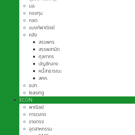
บล.
กองทุน
กลต.
แบงก์พาณิชย์
คลัง
สรรพกร
สรรพสามิต
ศุลกากร
บัญชีกลาง
หนี้สาธารณะ
สศค.
ธปท.
leasing
ECON
พาณิชย์
การตลาด
ขายตรง
อุตสาหกรรม