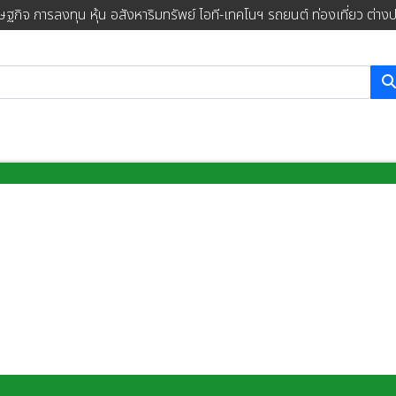
ษฐกิจ การลงทุน หุ้น อสังหาริมทรัพย์ ไอที-เทคโนฯ รถยนต์ ท่องเที่ยว ต่าง
การค้นหา