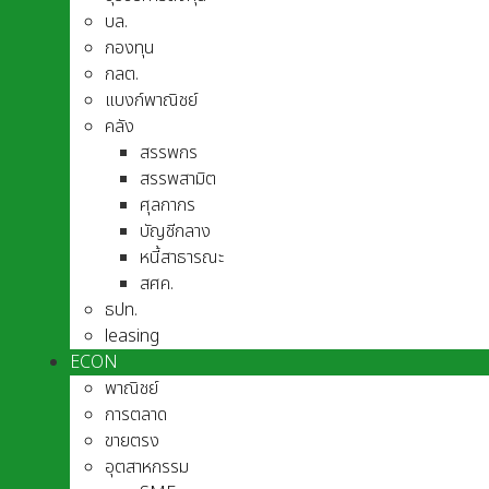
บล.
กองทุน
กลต.
แบงก์พาณิชย์
คลัง
สรรพกร
สรรพสามิต
ศุลกากร
บัญชีกลาง
หนี้สาธารณะ
สศค.
ธปท.
leasing
ECON
พาณิชย์
การตลาด
ขายตรง
อุตสาหกรรม