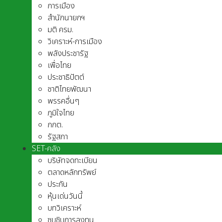
การเมือง
สำนักนายกฯ
มติ ครม.
วิเคราะห์-การเมือง
พลังประชารัฐ
เพื่อไทย
ประชาธิปัตต์
ชาติไทยพัฒนา
พรรคอื่นๆ
ภูมิใจไทย
กกต.
รัฐสภา
SET-คลัง
บริษัทจดทะเบียน
ตลาดหลักทรัพย์
ประกัน
หุ้นเด่นวันนี้
บทวิเคราะห์
ซุบซิบการลงทุน