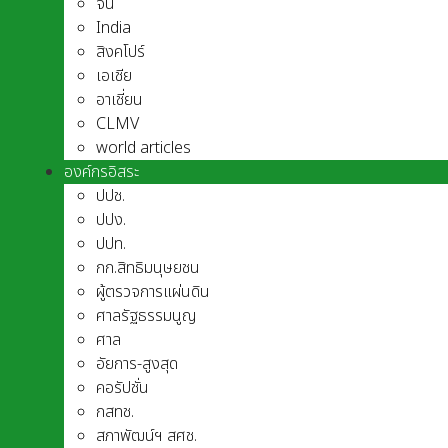
จีน
India
สิงคโปร์
เอเชีย
อาเชี่ยน
CLMV
world articles
องค์กรอิสระ
ปปช.
ปปง.
ปปท.
กก.สิทธิมนุษยชน
ผู้ตรวจการแผ่นดิน
ศาลรัฐธรรมนูญ
ศาล
อัยการ-สูงสุด
คอรัปชั่น
กสทช.
สภาพัฒน์ฯ สศช.