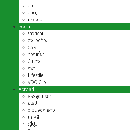
อบจ.
อบต,
แรงงาน
Social
ข่าวสังคม
สิ่งแวดล้อม
CSR
ท่องเที่ยว
บันเทิง
กีฬา
Lifestile
VDO Clip
Abroad
สหรัฐอเมริกา
ยุโรป
ตะวันออกกลาง
เกาหลี
ญี่ปุ่น