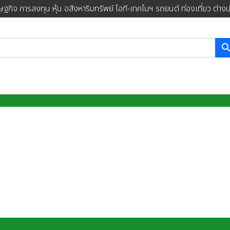
ษฐกิจ การลงทุน หุ้น อสังหาริมทรัพย์ ไอที-เทคโนฯ รถยนต์ ท่องเที่ยว ต่าง
การค้นหา