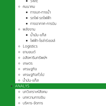
SME
คมนาคม
ทางบก-ทางน้ำ
รถไฟ-รถไฟฟ้า
ทางอากาศ-การบิน
พลังงาน
น้ำมัน-แก๊ส
ไฟฟ้า-โซล่าร์เซลล์
Logistics
ยานยนต์
อสังหาริมทรัพย์ฯ
เกษตร
เศรษฐกิจ
เศรษฐกิจทั่วไป
น้ำมัน-แก๊ส
ANALYS
บทวิเคราะห์สังคม
บทความการเงิน
บริหาร-จัดการ