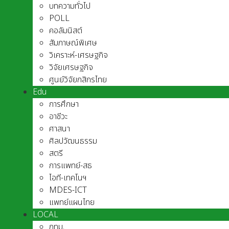
บทความทั่วไป
POLL
คอลัมนิสต์
สัมภาษณ์พิเศษ
วิเคราะห์-เศรษฐกิจ
วิจัยเศรษฐกิจ
ศูนย์วิจัยกสิกรไทย
Edu
การศึกษา
อาชีวะ
ศาสนา
ศิลปวัฒนธรรม
สตรี
การแพทย์-สธ
ไอที-เทคโนฯ
MDES-ICT
แพทย์แผนไทย
LOCAL
กทม.